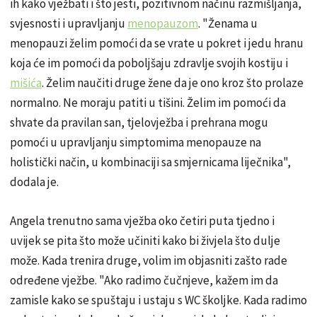
ih kako vježbati i što jesti, pozitivnom načinu razmišljanja,
svjesnosti i upravljanju
menopauzom
. "Ženama u
menopauzi želim pomoći da se vrate u pokret i jedu hranu
koja će im pomoći da poboljšaju zdravlje svojih kostiju i
mišića
. Želim naučiti druge žene da je ono kroz što prolaze
normalno. Ne moraju patiti u tišini. Želim im pomoći da
shvate da pravilan san, tjelovježba i prehrana mogu
pomoći u upravljanju simptomima menopauze na
holistički način, u kombinaciji sa smjernicama liječnika",
dodala je.
Angela trenutno sama vježba oko četiri puta tjedno i
uvijek se pita što može učiniti kako bi živjela što dulje
može. Kada trenira druge, volim im objasniti zašto rade
određene vježbe. "Ako radimo čučnjeve, kažem im da
zamisle kako se spuštaju i ustaju s WC školjke. Kada radimo