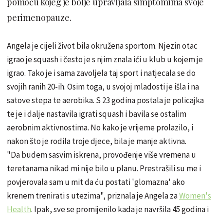
pomoću kojeg je bolje upravljala simptomima svoje
perimenopauze.
Angela je cijeli život bila okružena sportom. Njezin otac
igrao je squash i često je s njim znala ići u klub u kojem je
igrao. Tako je i sama zavoljela taj sport i natjecala se do
svojih ranih 20-ih. Osim toga, u svojoj mladosti je išla i na
satove stepa te aerobika. S 23 godina postala je policajka
te je i dalje nastavila igrati squash i bavila se ostalim
aerobnim aktivnostima. No kako je vrijeme prolazilo, i
nakon što je rodila troje djece, bila je manje aktivna.
"Da budem sasvim iskrena, provođenje više vremena u
teretanama nikad mi nije bilo u planu. Prestrašili su me i
povjerovala sam u mit da ću postati 'glomazna' ako
krenem trenirati s utezima", priznala je Angela za
Women's
Health
. Ipak, sve se promijenilo kada je navršila 45 godina i