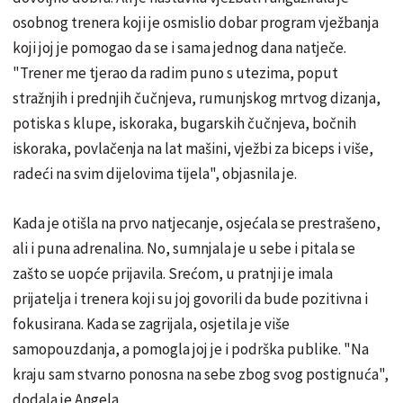
osobnog trenera koji je osmislio dobar program vježbanja
koji joj je pomogao da se i sama jednog dana natječe.
"Trener me tjerao da radim puno s utezima, poput
stražnjih i prednjih čučnjeva, rumunjskog mrtvog dizanja,
potiska s klupe, iskoraka, bugarskih čučnjeva, bočnih
iskoraka, povlačenja na lat mašini, vježbi za biceps i više,
radeći na svim dijelovima tijela", objasnila je.
Kada je otišla na prvo natjecanje, osjećala se prestrašeno,
ali i puna adrenalina. No, sumnjala je u sebe i pitala se
zašto se uopće prijavila. Srećom, u pratnji je imala
prijatelja i trenera koji su joj govorili da bude pozitivna i
fokusirana. Kada se zagrijala, osjetila je više
samopouzdanja, a pomogla joj je i podrška publike. "Na
kraju sam stvarno ponosna na sebe zbog svog postignuća",
dodala je Angela.