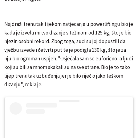
Najdraži trenutak tijekom natjecanja u powerliftingu bio je
kada je izvela mrtvo dizanje s težinom od 125 kg, što je bio
njezin osobni rekord. Zbog toga, suci su joj dopustili da
vježbu izvede i četvrti put te je podigla 130 kg, što je za
nju bio ogroman uspjeh. "Osjećala sam se euforično, a ljudi
koji su bili sa mnom skakali su na sve strane. Bio je to tako
lijep trenutak uzbuđenja jer je bilo riječ o jako teškom
dizanju", rekla je.