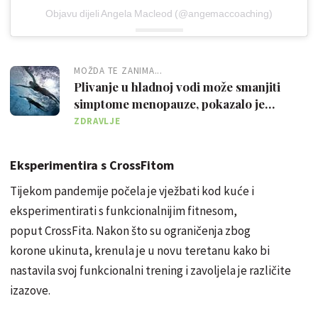
Objavu dijeli Angela Macleod (@angemaccoaching)
MOŽDA TE ZANIMA...
Plivanje u hladnoj vodi može smanjiti
simptome menopauze, pokazalo je
istraživanje
ZDRAVLJE
Eksperimentira s CrossFitom
Tijekom pandemije počela je vježbati kod kuće i
eksperimentirati s funkcionalnijim fitnesom,
poput CrossFita. Nakon što su ograničenja zbog
korone ukinuta, krenula je u novu teretanu kako bi
nastavila svoj funkcionalni trening i zavoljela je različite
izazove.