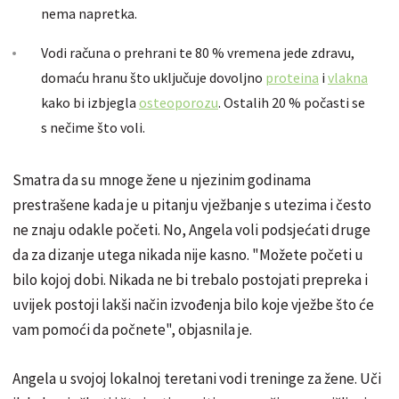
nema napretka.
Vodi računa o prehrani te 80 % vremena jede zdravu,
domaću hranu što uključuje dovoljno
proteina
i
vlakna
kako bi izbjegla
osteoporozu
. Ostalih 20 % počasti se
s nečime što voli.
Smatra da su mnoge žene u njezinim godinama
prestrašene kada je u pitanju vježbanje s utezima i često
ne znaju odakle početi. No, Angela voli podsjećati druge
da za dizanje utega nikada nije kasno. "Možete početi u
bilo kojoj dobi. Nikada ne bi trebalo postojati prepreka i
uvijek postoji lakši način izvođenja bilo koje vježbe što će
vam pomoći da počnete", objasnila je.
Angela u svojoj lokalnoj teretani vodi treninge za žene. Uči