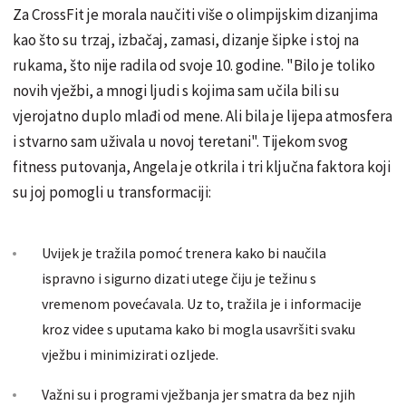
Za CrossFit je morala naučiti više o olimpijskim dizanjima
kao što su trzaj, izbačaj, zamasi, dizanje šipke i stoj na
rukama, što nije radila od svoje 10. godine. "Bilo je toliko
novih vježbi, a mnogi ljudi s kojima sam učila bili su
vjerojatno duplo mlađi od mene. Ali bila je lijepa atmosfera
i stvarno sam uživala u novoj teretani". Tijekom svog
fitness putovanja, Angela je otkrila i tri ključna faktora koji
su joj pomogli u transformaciji:
Uvijek je tražila pomoć trenera kako bi naučila
ispravno i sigurno dizati utege čiju je težinu s
vremenom povećavala. Uz to, tražila je i informacije
kroz videe s uputama kako bi mogla usavršiti svaku
vježbu i minimizirati ozljede.
Važni su i programi vježbanja jer smatra da bez njih