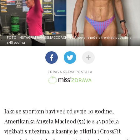
FOTO: INSTAGRAM/ANGEMACCOACHING
Angela je počela trenirati s utezima
s 45 godina
ZDRAVA KRAVA POSTALA
Iako se sportom bavi već od svoje 10 godine,
Amerikanka Angela Macleod (52) je s 45 počela
vježbati s utezima, a kasnije je otkrila i CrossFit