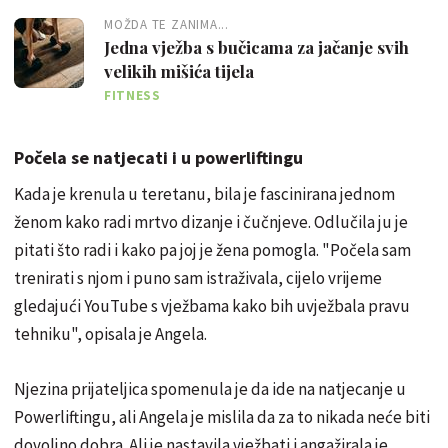
MOŽDA TE ZANIMA...
Jedna vježba s bučicama za jačanje svih
velikih mišića tijela
FITNESS
Počela se natjecati i u powerliftingu
Kada je krenula u teretanu, bila je fascinirana jednom
ženom kako radi mrtvo dizanje i čučnjeve. Odlučila ju je
pitati što radi i kako pa joj je žena pomogla. "Počela sam
trenirati s njom i puno sam istraživala, cijelo vrijeme
gledajući YouTube s vježbama kako bih uvježbala pravu
tehniku", opisala je Angela.
Njezina prijateljica spomenula je da ide na natjecanje u
Powerliftingu, ali Angela je mislila da za to nikada neće biti
dovoljno dobra. Ali je nastavila vježbati i angažirala je