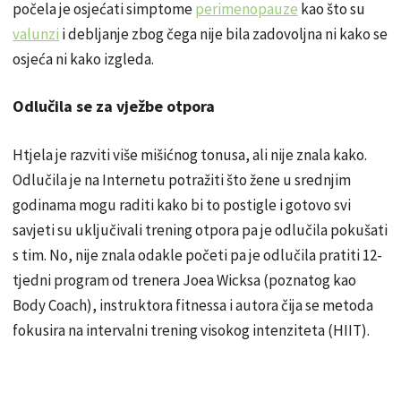
počela je osjećati simptome
perimenopauze
kao što su
valunzi
i debljanje zbog čega nije bila zadovoljna ni kako se
osjeća ni kako izgleda.
Odlučila se za vježbe otpora
Htjela je razviti više mišićnog tonusa, ali nije znala kako.
Odlučila je na Internetu potražiti što žene u srednjim
godinama mogu raditi kako bi to postigle i gotovo svi
savjeti su uključivali trening otpora pa je odlučila pokušati
s tim. No, nije znala odakle početi pa je odlučila pratiti 12-
tjedni program od trenera Joea Wicksa (poznatog kao
Body Coach), instruktora fitnessa i autora čija se metoda
fokusira na intervalni trening visokog intenziteta (HIIT).