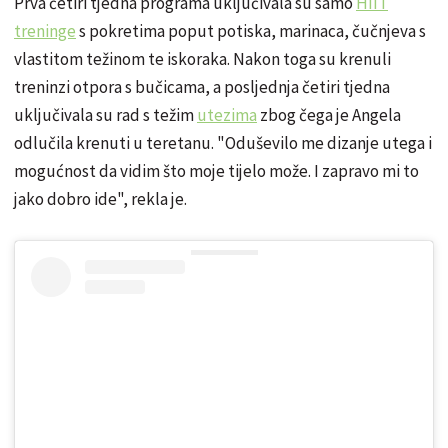
Prva četiri tjedna programa uključivala su samo
HIIT
treninge
s pokretima poput potiska, marinaca, čučnjeva s
vlastitom težinom te iskoraka. Nakon toga su krenuli
treninzi otpora s bučicama, a posljednja četiri tjedna
uključivala su rad s težim
utezima
zbog čega je Angela
odlučila krenuti u teretanu. "Oduševilo me dizanje utega i
mogućnost da vidim što moje tijelo može. I zapravo mi to
jako dobro ide", rekla je.