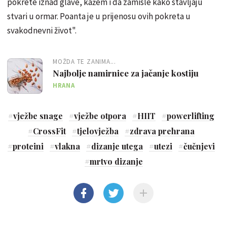
pokrete iznad glave, kažem i da zamisle kako stavljaju
stvari u ormar. Poanta je u prijenosu ovih pokreta u
svakodnevni život".
MOŽDA TE ZANIMA...
Najbolje namirnice za jačanje kostiju
HRANA
#
vježbe snage
#
vježbe otpora
#
HIIT
#
powerlifting
#
CrossFit
#
tjelovježba
#
zdrava prehrana
#
proteini
#
vlakna
#
dizanje utega
#
utezi
#
čučnjevi
#
mrtvo dizanje