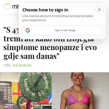
24. KOLOVOZA 2024.
"S 45 godina sam počela
Sign in with Google
trenirati kako bih izbjegla
simptome menopauze i evo
gdje sam danas"
PIŠE
IVA BARLEK