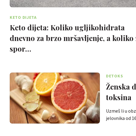
KETO DIJETA
Keto dijeta: Koliko ugljikohidrata
dnevno za brzo mršavljenje, a koliko 
spor…
DETOKS
Ženska d
toksina
Uzmeš li u obz
jelovnika od 1