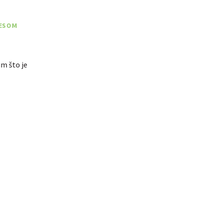
MESOM
im što je