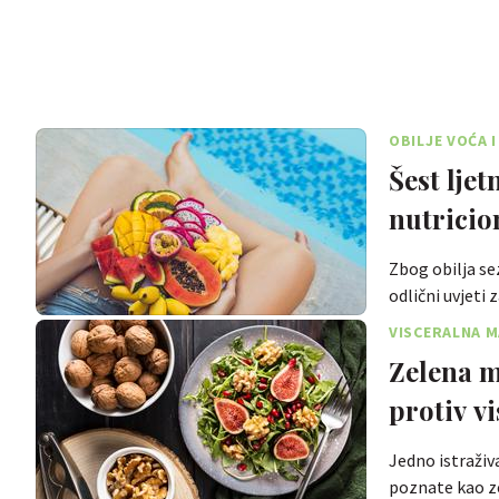
OBILJE VOĆA 
Šest ljet
nutricio
Zbog obilja se
odlični uvjeti
VISCERALNA 
Zelena m
protiv v
Jedno istraživ
poznate kao ze