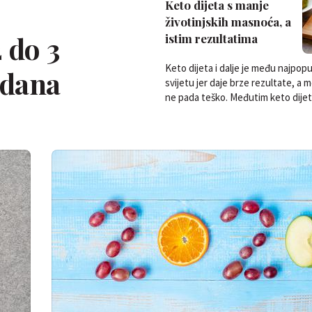
Keto dijeta s manje
životinjskih masnoća, a
 do 3
istim rezultatima
Keto dijeta i dalje je među najpopu
 dana
svijetu jer daje brze rezultate, a
ne pada teško. Međutim keto dijeta
…