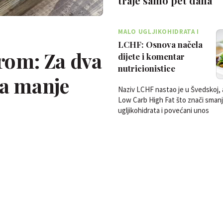
traje samo pet dana
MALO UGLJIKOHIDRATA I
PUNO MASTI
LCHF: Osnova načela
irom: Za dva
dijete i komentar
nutricionistice
ma manje
Naziv LCHF nastao je u Švedskoj, 
Low Carb High Fat što znači sman
ugljikohidrata i povećani unos
masnoća.Umjesto prehrane bazir