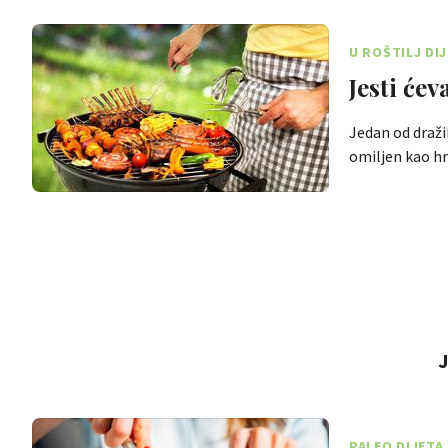
U ROŠTILJ DI
Jesti ćev
Jedan od draži
omiljen kao hr
PALEO DIJETA