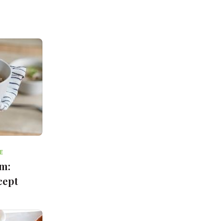
E
om:
ecept