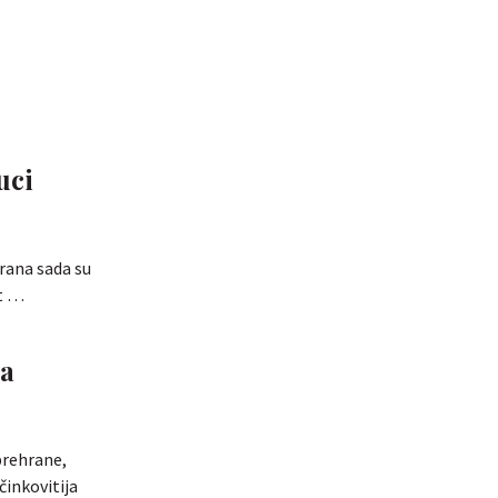
uci
rana sada su
st …
na
prehrane,
činkovitija