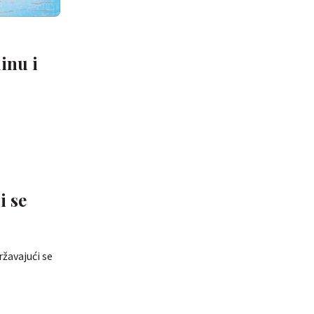
dinu i
i se
ržavajući se