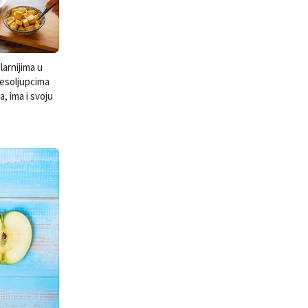
larnijima u
 mesoljupcima
, ima i svoju