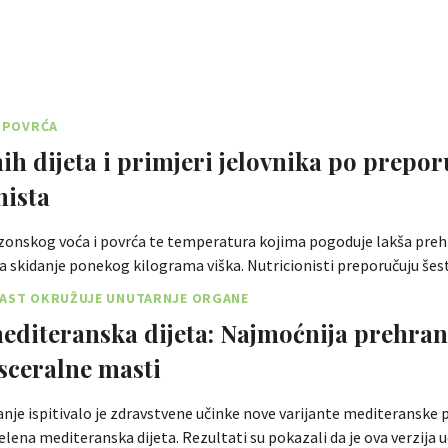
I POVRĆA
nih dijeta i primjeri jelovnika po prepor
nista
zonskog voća i povrća te temperatura kojima pogoduje lakša preh
 za skidanje ponekog kilograma viška. Nutricionisti preporučuju še
MAST OKRUŽUJE UNUTARNJE ORGANE
editeranska dijeta: Najmoćnija prehra
isceralne masti
anje ispitivalo je zdravstvene učinke nove varijante mediteranske 
lena mediteranska dijeta. Rezultati su pokazali da je ova verzija u