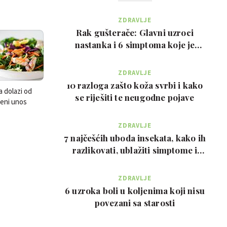
ZDRAVLJE
Rak gušterače: Glavni uzroci
nastanka i 6 simptoma koje je
važno prepoznati na …
ZDRAVLJE
10 razloga zašto koža svrbi i kako
a dolazi od
se riješiti te neugodne pojave
jeni unos
ane …
ZDRAVLJE
7 najčešćih uboda insekata, kako ih
razlikovati, ublažiti simptome i
kada zvati…
ZDRAVLJE
6 uzroka boli u koljenima koji nisu
povezani sa starosti