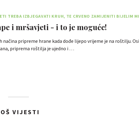
JETI TREBA IZBJEGAVATI KRUH, TE CRVENO ZAMIJENITI BIJELIM 
ape i mršavjeti - i to je moguće!
h načina pripreme hrane kada dođe lijepo vrijeme je na roštilju. Os
ana, priprema roštilja je ujedno i …
JOŠ VIJESTI