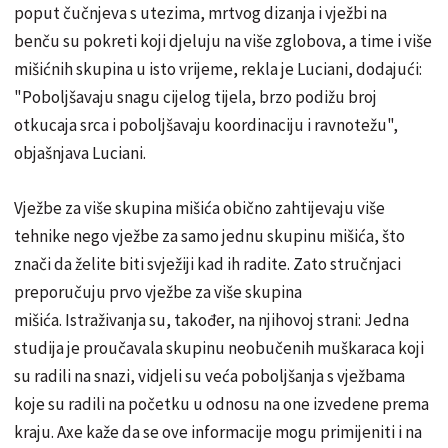
poput čučnjeva s utezima, mrtvog dizanja i vježbi na
benču su pokreti koji djeluju na više zglobova, a time i više
mišićnih skupina u isto vrijeme, rekla je Luciani, dodajući:
"Poboljšavaju snagu cijelog tijela, brzo podižu broj
otkucaja srca i poboljšavaju koordinaciju i ravnotežu",
objašnjava Luciani.
Vježbe za više skupina mišića obično zahtijevaju više
tehnike nego vježbe za samo jednu skupinu mišića, što
znači da želite biti svježiji kad ih radite. Zato stručnjaci
preporučuju prvo vježbe za više skupina
mišića. Istraživanja su, također, na njihovoj strani: Jedna
studija je proučavala skupinu neobučenih muškaraca koji
su radili na snazi, vidjeli su veća poboljšanja s vježbama
koje su radili na početku u odnosu na one izvedene prema
kraju. Axe kaže da se ove informacije mogu primijeniti i na