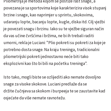
Pliometrija je metoda kojom se postiže rast snage, a
povezana je sa sportovima koje karakterizira visok stupanj
brzine i snage, kao naprimjer u sprintu, skokovima,
udaranju lopte, bacanju lopte, kugle, diska itd. Cilj vježbi
je povezati snagu i brzinu. Iako su te vježbe siguran način
da vas učine čvršćima i bržima, ne bi ih trebali raditi
umorni, rekla je Luciani: "Plio pokreti su pokreti za koje je
potrebno dosta snage. Na kraju treninga, tradicionalni
pliometrijski pokreti jednostavno neće biti tako
eksplozivni kao što bi bili na početku treninga".
Isto tako, mogli biste se ozlijediti ako nemate dovoljno
snage za visoke skokove. Luciani predlaže da se
držite čučnjeva sa skokom i burpeeja te se zaustavite kad
osjećate da više nemate ravnotežu.