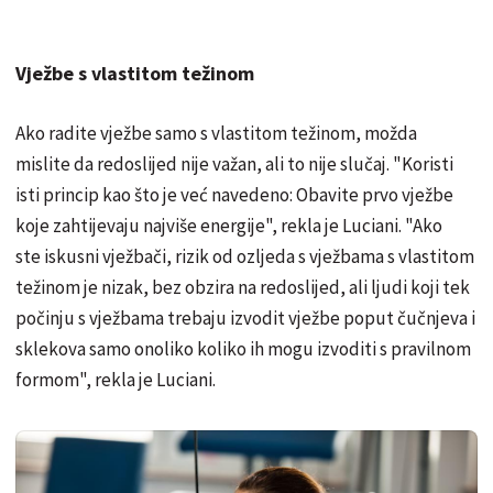
Vježbe s vlastitom težinom
Ako radite vježbe samo s vlastitom težinom, možda
mislite da redoslijed nije važan, ali to nije slučaj. "Koristi
isti princip kao što je već navedeno: Obavite prvo vježbe
koje zahtijevaju najviše energije", rekla je Luciani. "Ako
ste iskusni vježbači, rizik od ozljeda s vježbama s vlastitom
težinom je nizak, bez obzira na redoslijed, ali ljudi koji tek
počinju s vježbama trebaju izvodit vježbe poput čučnjeva i
sklekova samo onoliko koliko ih mogu izvoditi s pravilnom
formom", rekla je Luciani.