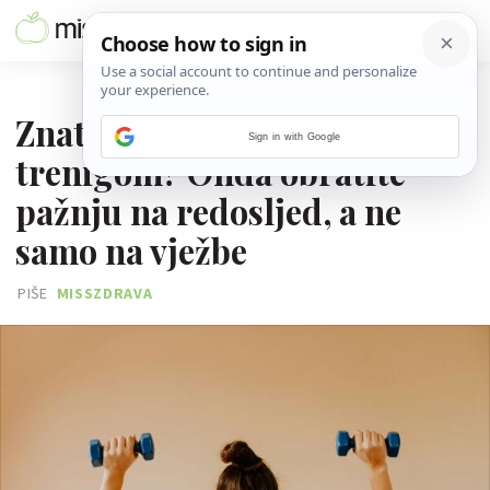
16. LISTOPADA 2025.
Znate što želite postići
Sign in with Google
trenigom? Onda obratite
pažnju na redosljed, a ne
samo na vježbe
PIŠE
MISSZDRAVA