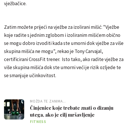
vježbačice.
Zatim možete prijeći na vježbe za izolirani mišić: "Vježbe
koje radite s jednim zglobom i izoliranim mišićem obično
se mogu dobro izvoditi kada ste umorni dok vježbe za više
skupina mišića ne mogu", rekao je Tony Carvajal,
certificirani CrossFit trener. Isto tako, ako radite vježbe za
više skupina mišića dok ste umorni veći je rizik ozljede te
se smanjuje učinkovitost.
MOŽDA TE ZANIMA...
Činjenice koje trebate znati o dizanju
utega, ako je cilj mršavljenje
FITNESS