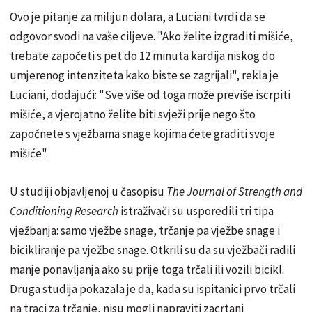
Ovo je pitanje za milijun dolara, a Luciani tvrdi da se
odgovor svodi na vaše ciljeve. "Ako želite izgraditi mišiće,
trebate započeti s pet do 12 minuta kardija niskog do
umjerenog intenziteta kako biste se zagrijali", rekla je
Luciani, dodajući: "Sve više od toga može previše iscrpiti
mišiće, a vjerojatno želite biti svježi prije nego što
započnete s vježbama snage kojima ćete graditi svoje
mišiće".
U studiji objavljenoj u časopisu
The Journal of Strength and
Conditioning Research
istraživači su usporedili tri tipa
vježbanja: samo vježbe snage, trčanje pa vježbe snage i
bicikliranje pa vježbe snage. Otkrili su da su vježbači radili
manje ponavljanja ako su prije toga trčali ili vozili bicikl.
Druga studija pokazala je da, kada su ispitanici prvo trčali
na traci za trčanje, nisu mogli napraviti zacrtani