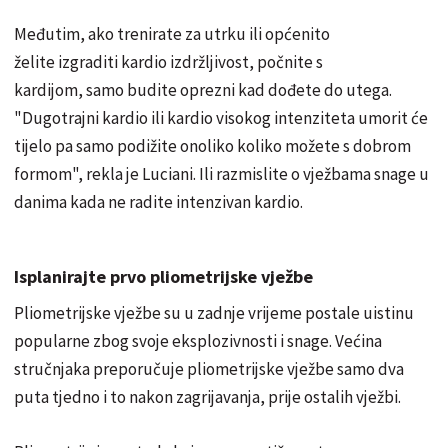
Međutim, ako trenirate za utrku ili općenito
želite izgraditi kardio izdržljivost, počnite s
kardijom, samo budite oprezni kad dođete do utega.
"Dugotrajni kardio ili kardio visokog intenziteta umorit će
tijelo pa samo podižite onoliko koliko možete s dobrom
formom", rekla je Luciani. Ili razmislite o vježbama snage u
danima kada ne radite intenzivan kardio.
Isplanirajte prvo pliometrijske vježbe
Pliometrijske vježbe su u zadnje vrijeme postale uistinu
popularne zbog svoje eksplozivnosti i snage. Većina
stručnjaka preporučuje pliometrijske vježbe samo dva
puta tjedno i to nakon zagrijavanja, prije ostalih vježbi.