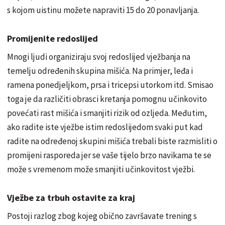
s kojom uistinu možete napraviti 15 do 20 ponavljanja.
Promijenite redoslijed
Mnogi ljudi organiziraju svoj redoslijed vježbanja na
temelju određenih skupina mišića. Na primjer, leđa i
ramena ponedjeljkom, prsa i tricepsi utorkom itd. Smisao
toga je da različiti obrasci kretanja pomognu učinkovito
povećati rast mišića i smanjiti rizik od ozljeda. Međutim,
ako radite iste vježbe istim redoslijedom svaki put kad
radite na određenoj skupini mišića trebali biste razmisliti o
promijeni rasporeda jer se vaše tijelo brzo navikama te se
može s vremenom može smanjiti učinkovitost vježbi.
Vježbe za trbuh ostavite za kraj
Postoji razlog zbog kojeg obično završavate trening s