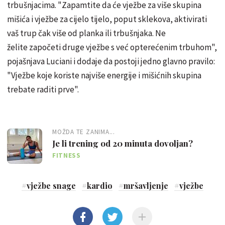
trbušnjacima. "Zapamtite da će vježbe za više skupina
mišića i vježbe za cijelo tijelo, poput sklekova, aktivirati
vaš trup čak više od planka ili trbušnjaka. Ne
želite započeti druge vježbe s već opterećenim trbuhom",
pojašnjava Luciani i dodaje da postoji jedno glavno pravilo:
"Vježbe koje koriste najviše energije i mišićnih skupina
trebate raditi prve".
MOŽDA TE ZANIMA...
Je li trening od 20 minuta dovoljan?
FITNESS
#
vježbe snage
#
kardio
#
mršavljenje
#
vježbe