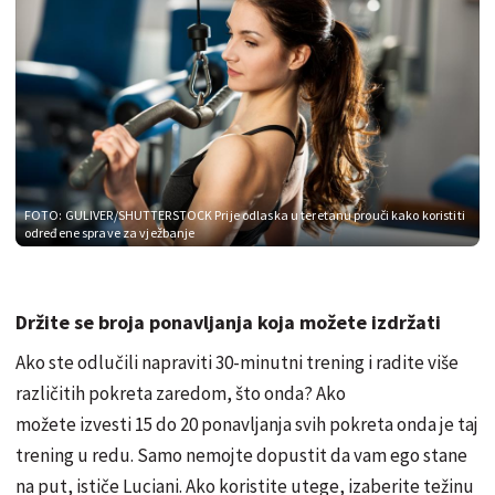
FOTO: GULIVER/SHUTTERSTOCK
Prije odlaska u teretanu prouči kako koristiti
određene sprave za vježbanje
Držite se broja ponavljanja koja možete izdržati
Ako ste odlučili napraviti 30-minutni trening i radite više
različitih pokreta zaredom, što onda? Ako
možete izvesti 15 do 20 ponavljanja svih pokreta onda je taj
trening u redu. Samo nemojte dopustit da vam ego stane
na put, ističe Luciani. Ako koristite utege, izaberite težinu