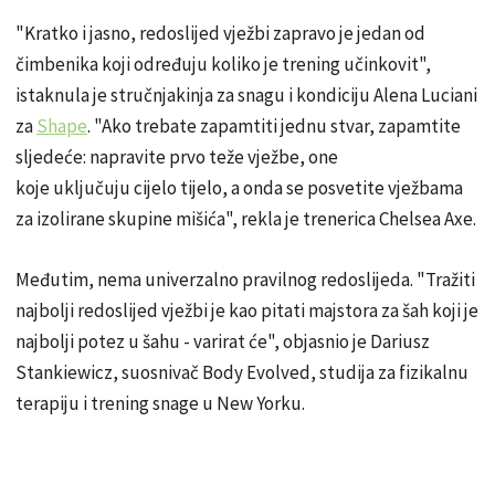
"Kratko i jasno, redoslijed vježbi zapravo je jedan od
čimbenika koji određuju koliko je trening učinkovit",
istaknula je stručnjakinja za snagu i kondiciju Alena Luciani
za
Shape
. "Ako trebate zapamtiti jednu stvar, zapamtite
sljedeće: napravite prvo teže vježbe, one
koje uključuju cijelo tijelo, a onda se posvetite vježbama
za izolirane skupine mišića", rekla je trenerica Chelsea Axe.
Međutim, nema univerzalno pravilnog redoslijeda. "Tražiti
najbolji redoslijed vježbi je kao pitati majstora za šah koji je
najbolji potez u šahu - varirat će", objasnio je Dariusz
Stankiewicz, suosnivač Body Evolved, studija za fizikalnu
terapiju i trening snage u New Yorku.