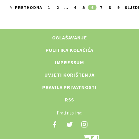
PRETHODNA
1
2
...
4
5
6
7
8
9
SLJED
OGLAŠAVANJE
POLITIKA KOLAČIĆA
IMPRESSUM
UVJETI KORIŠTENJA
PRAVILA PRIVATNOSTI
RSS
Prati nas i na: