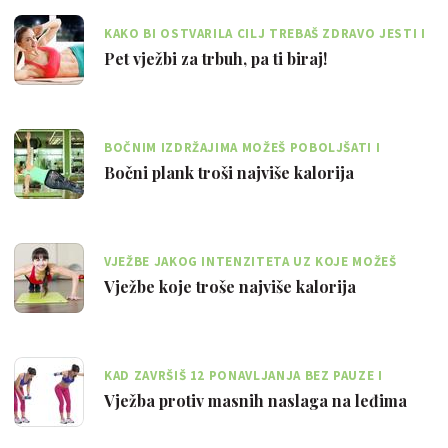
KAKO BI OSTVARILA CILJ TREBAŠ ZDRAVO JESTI I
RADITI CILJANE VJEŽBE
Pet vježbi za trbuh, pa ti biraj!
BOČNIM IZDRŽAJIMA MOŽEŠ POBOLJŠATI I
FLEKSIBILNOST MIŠIĆA S BOČNE STRANE TIJELA
Bočni plank troši najviše kalorija
VJEŽBE JAKOG INTENZITETA UZ KOJE MOŽEŠ
SAGORIJETI KALORIJE I UČVRSTITI TRBUH
Vježbe koje troše najviše kalorija
KAD ZAVRŠIŠ 12 PONAVLJANJA BEZ PAUZE I
ODMARANJA MIŠIĆA PREĐI NA SLJEDEĆU VJEŽBU
Vježba protiv masnih naslaga na leđima