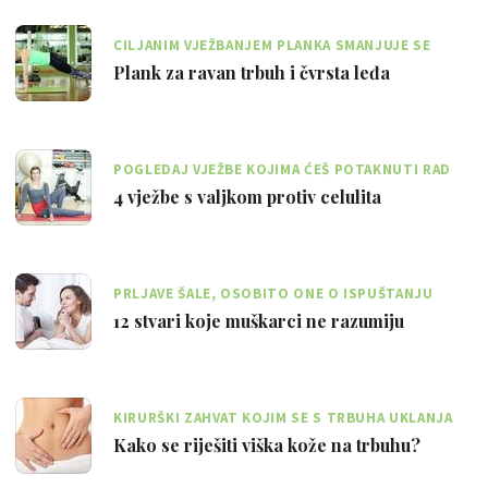
CILJANIM VJEŽBANJEM PLANKA SMANJUJE SE
POTKOŽNO MASNO TKIVO
Plank za ravan trbuh i čvrsta leđa
POGLEDAJ VJEŽBE KOJIMA ĆEŠ POTAKNUTI RAD
LIMFE I POBOLJŠATI CIRKULACIJU
4 vježbe s valjkom protiv celulita
PRLJAVE ŠALE, OSOBITO ONE O ISPUŠTANJU
PLINOVA, UOPĆE NAM NISU SMIJEŠNE
12 stvari koje muškarci ne razumiju
KIRURŠKI ZAHVAT KOJIM SE S TRBUHA UKLANJA
VIŠAK KOŽE ZOVE SE ABDOMINOPLASTIKA
Kako se riješiti viška kože na trbuhu?