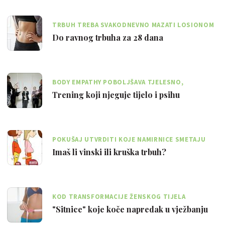
TRBUH TREBA SVAKODNEVNO MAZATI LOSIONOM
I REDOVITO VJEŽBATI
Do ravnog trbuha za 28 dana
BODY EMPATHY POBOLJŠAVA TJELESNO,
EMOCIONALNO I SOCIJALNO FUNKCIONIRANJE
Trening koji njeguje tijelo i psihu
POKUŠAJ UTVRDITI KOJE NAMIRNICE SMETAJU
TVOJOJ PROBAVI I UZROKUJU VEĆI TRBUH
Imaš li vinski ili kruška trbuh?
KOD TRANSFORMACIJE ŽENSKOG TIJELA
PREHRANA JE IZNIMNO VAŽNA
"Sitnice" koje koče napredak u vježbanju