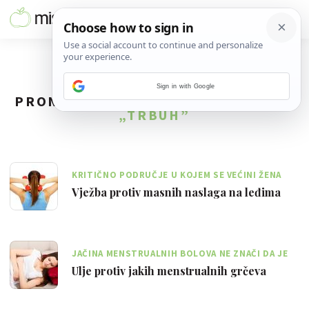
Sign in with Google
PRONAĐENO
113
REZULTATA ZA TAG
„TRBUH”
KRITIČNO PODRUČJE U KOJEM SE VEĆINI ŽENA
NAKUPLJAJU MASNE NASLAGE SU LEĐA
Vježba protiv masnih naslaga na leđima
JAČINA MENSTRUALNIH BOLOVA NE ZNAČI DA JE
NJIHOV UZROK OZBILJAN I OBRNUTO
Ulje protiv jakih menstrualnih grčeva