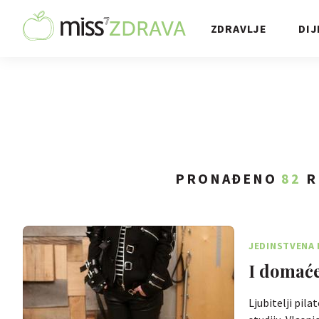
ZDRAVLJE
DIJ
PRONAĐENO
82
R
JEDINSTVENA 
I domaće
Ljubitelji pi