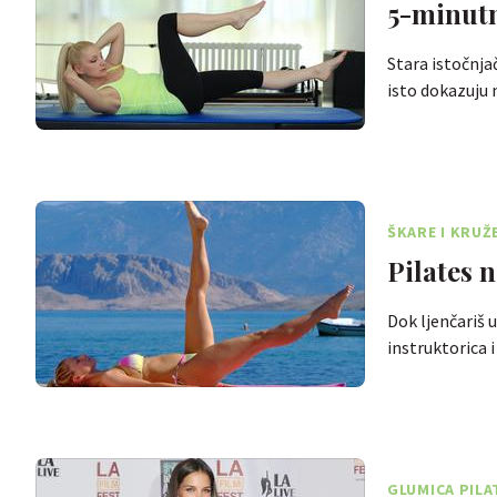
5-minutn
Stara istočnja
isto dokazuju
ŠKARE I KRUŽ
Pilates 
Dok ljenčariš u
instruktorica
GLUMICA PILA