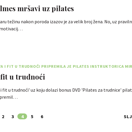
lmes mršavi uz pilates
staru težinu nakon poroda izazov je za velik broj žena. No, uz pravi
 motivacij…
A I FIT U TRUDNOĆI PRIPREMILA JE PILATES INSTRUKTORICA MIR
fit u trudnoći
i fit u trudnoći' uz koju dolazi bonus DVD 'Pilates za trudnice' pila
ripremil…
2
3
4
5
6
SL