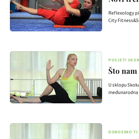
Reflexology pi
City Fitness&
POSJETI SKOK
Što nam 
U sklopu Skoka
međunarodna 
DONOSIMO TI 