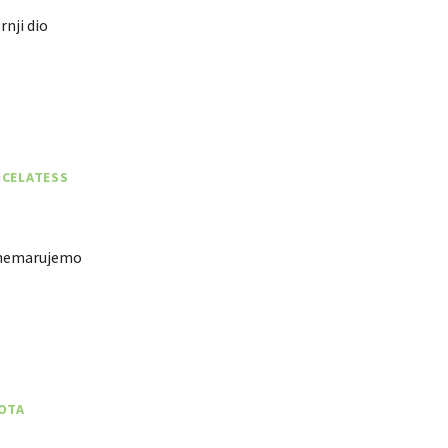
rnji dio
NCELATESS
zanemarujemo
VOTA