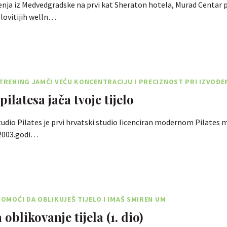
nja iz Medvedgradske na prvi kat Sheraton hotela, Murad Centar 
elovitijih welln…
 TRENING JAMČI VEĆU KONCENTRACIJU I PRECIZNOST PRI IZVOĐE
ilatesa jača tvoje tijelo
udio Pilates je prvi hrvatski studio licenciran modernom Pilates
2003.godi…
POMOĆI DA OBLIKUJEŠ TIJELO I IMAŠ SMIREN UM
 oblikovanje tijela (1. dio)