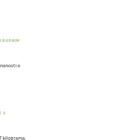
TI BUDNIM
znanosti o
E S
7 kilograma.