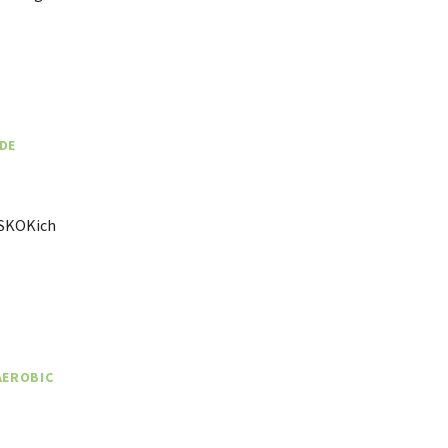
ADE
a SKOKich
AEROBIC