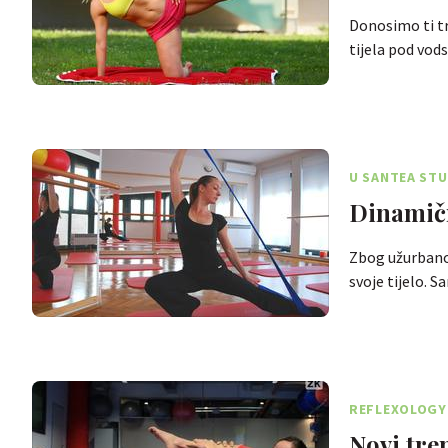
Donosimo ti tri
tijela pod vo
U SANTEA STU
Dinamičn
Zbog užurbano
svoje tijelo. 
REFLEXOLOGY 
Novi tre