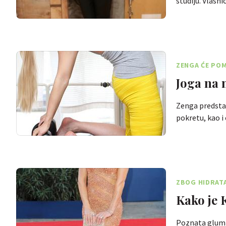
studiju. Vlas
ZENGA ĆE POM
Joga na 
Zenga predstav
pokretu, kao i
ZBOG HIDRATA
LIMUNOM
Kako je 
Poznata glumi