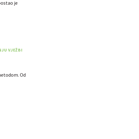
postao je
NJU VJEŽBI
 metodom. Od