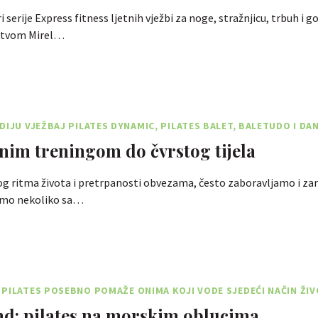
 serije Express fitness ljetnih vježbi za noge, stražnjicu, trbuh i go
dstvom Mirel…
DIJU VJEŽBAJ PILATES DYNAMIC, PILATES BALET, BALETUDO I DA
im treningom do čvrstog tijela
g ritma života i pretrpanosti obvezama, često zaboravljamo i 
Samo nekoliko sa…
PILATES POSEBNO POMAŽE ONIMA KOJI VODE SJEDEĆI NAČIN ŽI
nd: pilates na morskim oblucima