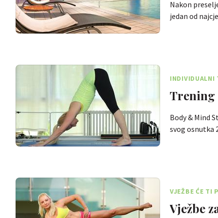
Nakon preselje
jedan od najcj
INDIVIDUALNI
Trening p
Body & Mind St
svog osnutka 
VJEŽBE ĆE TI 
Vježbe za