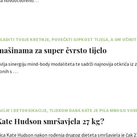
nica novootvoreno…
LADITI TVOJE KRETNJE, POVEĆATI GIPKOST TIJELA, A UM UČINI
mašinama za super čvrsto tijelo
lja sinergiju mind-body modaliteta te sadrži najnovija otkrića iz 
 onih s …
CIJE I DETOKSIKACIJE, TIJEKOM DANA KATE JE PILA MNOGO VOD
Kate Hudson smršavjela 27 kg?
ca Kate Hudson nakon rođenja drugog djeteta smršavjela je čak 2