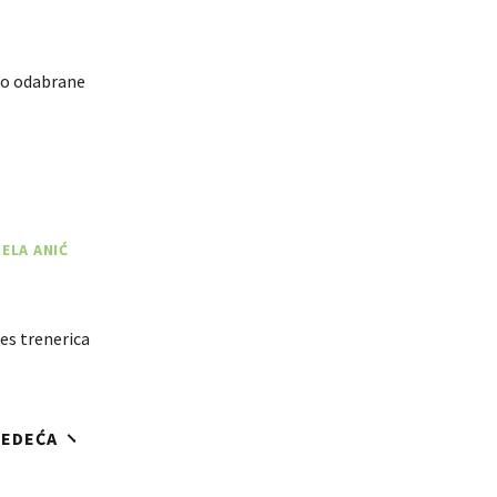
lno odabrane
ELA ANIĆ
tes trenerica
JEDEĆA