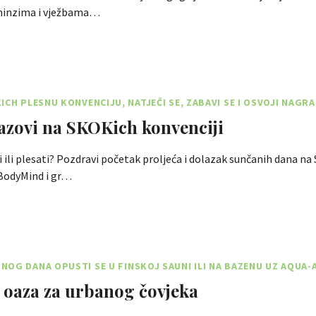
ninzima i vježbama…
ICH PLESNU KONVENCIJU, NATJEČI SE, ZABAVI SE I OSVOJI NAGR
zazovi na SKOKich konvenciji
ati ili plesati? Pozdravi početak proljeća i dolazak sunčanih dana n
 BodyMind i gr…
OG DANA OPUSTI SE U FINSKOJ SAUNI ILI NA BAZENU UZ AQUA-
 oaza za urbanog čovjeka