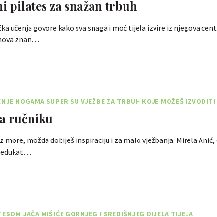
i pilates za snažan trbuh
čka učenja govore kako sva snaga i moć tijela izvire iz njegova cent
 nova znan…
ENJE NOGAMA SUPER SU VJEŽBE ZA TRBUH KOJE MOŽEŠ IZVODITI I
na ručniku
z more, možda dobiješ inspiraciju i za malo vježbanja. Mirela Anić, 
 i edukat…
TESOM JAČA MIŠIĆE GORNJEG I SREDIŠNJEG DIJELA TIJELA