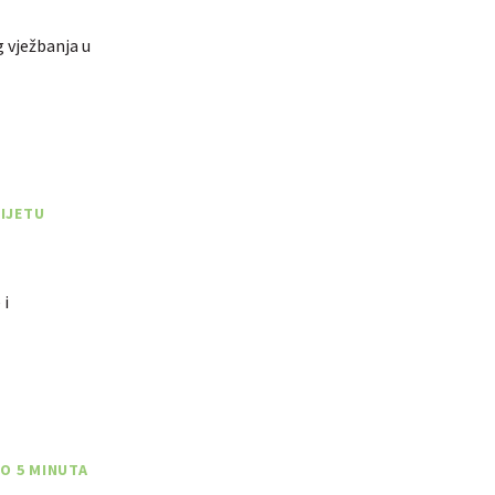
 vježbanja u
VIJETU
 i
MO 5 MINUTA