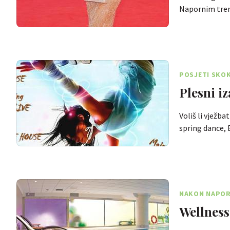
Napornim tre
POSJETI SKOK
Plesni i
Voliš li vježb
spring dance,
NAKON NAPORN
Wellness