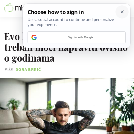
13. LIPNJA 2026.
Evo koliko biste trbušnjaka
Sign in with Google
trebali moći napraviti ovisno
o godinama
PIŠE
DORA BRKIĆ