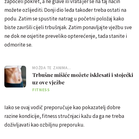
započeli pokret, a ne glave ili vrata jer se na taj način
možete ozlijediti. Donji dio leđa također treba ostati na
podu. Zatim se spustite natrag u početni položaj kako
biste završili cijeli trbušnjak. Zatim ponavljajte vježbu sve
ne dok ne osjetite preveliko opterećenje, tada stanite i
odmorite se.
MOŽDA TE ZANIMA...
Trbušne mišiće možete isklesati i stojećki
uz ove vježbe
FITNESS
Iako se ovaj vodič preporučuje kao pokazatelj dobre
razine kondicije, fitness stručnjaci kažu da ga ne treba
doživljavati kao ozbiljnu preporuku.