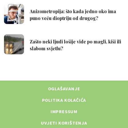
OGLAŠAVANJE
POLITIKA KOLAČIĆA
IMPRESSUM
UVJETI KORIŠTENJA