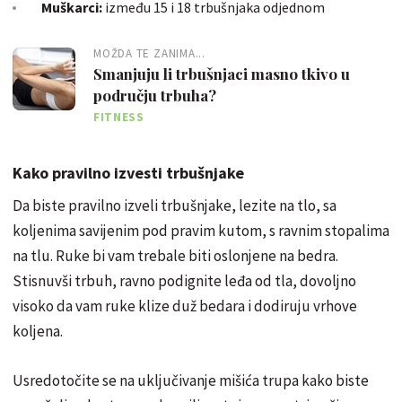
Muškarci:
između 15 i 18 trbušnjaka odjednom
MOŽDA TE ZANIMA...
Smanjuju li trbušnjaci masno tkivo u
području trbuha?
FITNESS
Kako pravilno izvesti trbušnjake
Da biste pravilno izveli trbušnjake, lezite na tlo, sa
koljenima savijenim pod pravim kutom, s ravnim stopalima
na tlu. Ruke bi vam trebale biti oslonjene na bedra.
Stisnuvši trbuh, ravno podignite leđa od tla, dovoljno
visoko da vam ruke klize duž bedara i dodiruju vrhove
koljena.
Usredotočite se na uključivanje mišića trupa kako biste