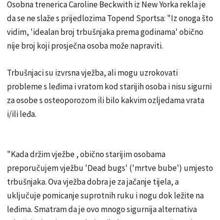
Osobna trenerica Caroline Beckwith iz New Yorka rekla je
da se ne slaže s prijedlozima Topend Sportsa: "Iz onoga što
vidim, 'idealan broj trbušnjaka prema godinama' obično
nije broj koji prosječna osoba može napraviti.
Trbušnjaci su izvrsna vježba, ali mogu uzrokovati
probleme s leđima i vratom kod starijih osoba i nisu sigurni
za osobe s osteoporozom ili bilo kakvim ozljedama vrata
i/ili leđa.
"Kada držim vježbe , obično starijim osobama
preporučujem vježbu 'Dead bugs' ('mrtve bube') umjesto
trbušnjaka. Ova vježba dobra je za jačanje tijela, a
uključuje pomicanje suprotnih ruku i nogu dok ležite na
leđima. Smatram da je ovo mnogo sigurnija alternativa