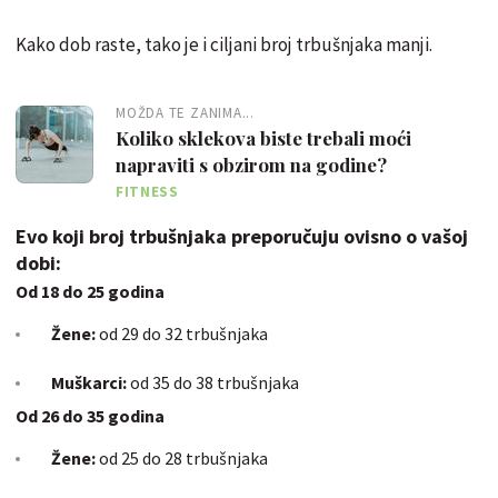
Kako dob raste, tako je i ciljani broj trbušnjaka manji.
MOŽDA TE ZANIMA...
Koliko sklekova biste trebali moći
napraviti s obzirom na godine?
FITNESS
Evo koji broj trbušnjaka preporučuju ovisno o vašoj
dobi:
Od 18 do 25 godina
Žene:
od 29 do 32 trbušnjaka
Muškarci:
od 35 do 38 trbušnjaka
Od 26 do 35 godina
Žene:
od 25 do 28 trbušnjaka