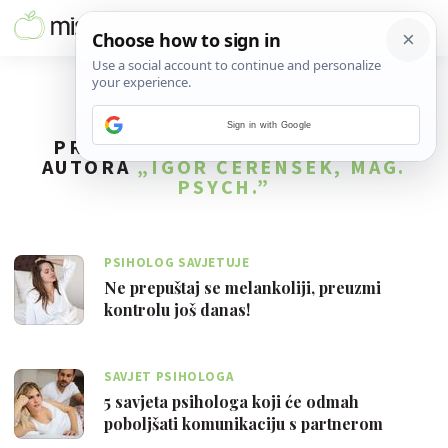
Sign in with Google
PRONAĐENO
46
REZULTATA ZA
AUTORA
„IGOR ČERENŠEK, MAG.
PSYCH.”
PSIHOLOG SAVJETUJE
Ne prepuštaj se melankoliji, preuzmi
kontrolu još danas!
SAVJET PSIHOLOGA
5 savjeta psihologa koji će odmah
poboljšati komunikaciju s partnerom