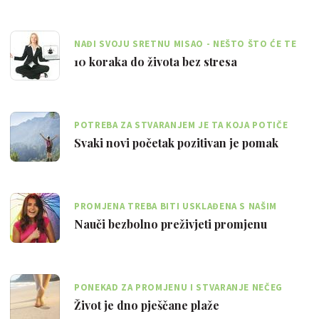
NAĐI SVOJU SRETNU MISAO - NEŠTO ŠTO ĆE TE
GURATI NAPRIJED U TEŠKIM TRENUCIMA
10 koraka do života bez stresa
POTREBA ZA STVARANJEM JE TA KOJA POTIČE
POTREBU ZA PROMJENOM
Svaki novi početak pozitivan je pomak
PROMJENA TREBA BITI USKLAĐENA S NAŠIM
VRIJEDNOSTIMA, STAVOVIMA I STILOM ŽIVOTA
Nauči bezbolno preživjeti promjenu
PONEKAD ZA PROMJENU I STVARANJE NEČEG
NOVOG NE TREBAŠ NIŠTA OSIM SEBE I SLOBODE
Život je dno pješčane plaže