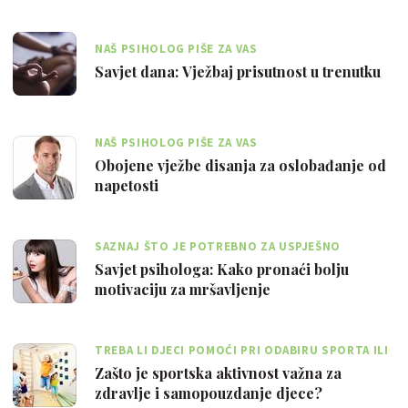
NAŠ PSIHOLOG PIŠE ZA VAS
Savjet dana: Vježbaj prisutnost u trenutku
NAŠ PSIHOLOG PIŠE ZA VAS
Obojene vježbe disanja za oslobađanje od
napetosti
SAZNAJ ŠTO JE POTREBNO ZA USPJEŠNO
MRŠAVLJENJE
Savjet psihologa: Kako pronaći bolju
motivaciju za mršavljenje
TREBA LI DJECI POMOĆI PRI ODABIRU SPORTA ILI
IH PUSTITI DA SAMI IZABERU?
Zašto je sportska aktivnost važna za
zdravlje i samopouzdanje djece?