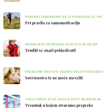
PONEKAD ZABORAVIMO DA JE PROMJENA CILJ PA
NAM POSTANE ŽIVOTNI STIL
Pet pravila za samomotivaciju
NIKADA NIJE PREKRASNO DA MISLIŠ NA VELIKE
STVARI I PROMIJENIŠ UVJERENJA
Truditi se znači pobjeđivati!
PROMIJENI ONO ŠTO ODAVNO ŽELIŠ PROMIJENITI
JER TADA SE I TVOJ SVIJET MIJENJA
Savršenstvo te ne može usrećiti
TVOJE PRAVO JE DA ISKUSIŠ ŽIVOT NA NAČIN NA
KOJI TI TO NAJVIŠE ODGOVARA
Trenutak u kojem stvaramo prepreke