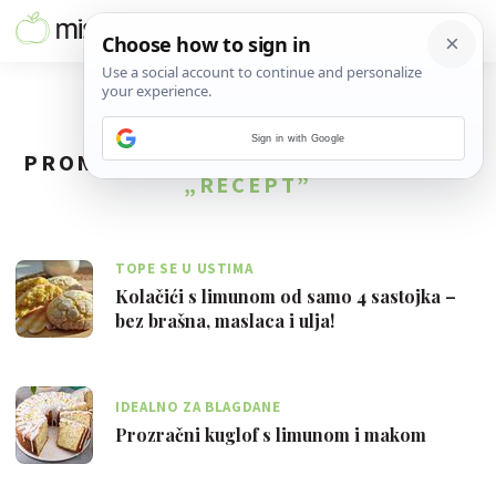
Sign in with Google
PRONAĐENO
425
REZULTATA ZA TAG
„RECEPT”
TOPE SE U USTIMA
Kolačići s limunom od samo 4 sastojka –
bez brašna, maslaca i ulja!
IDEALNO ZA BLAGDANE
Prozračni kuglof s limunom i makom