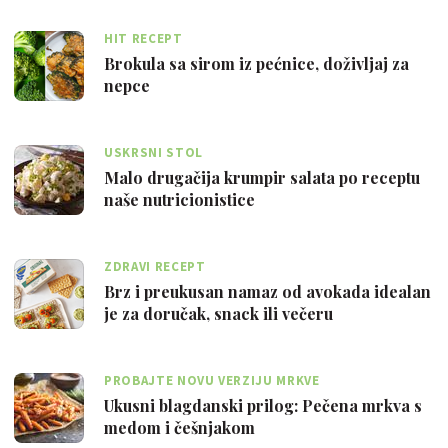
HIT RECEPT
Brokula sa sirom iz pećnice, doživljaj za
nepce
USKRSNI STOL
Malo drugačija krumpir salata po receptu
naše nutricionistice
ZDRAVI RECEPT
Brz i preukusan namaz od avokada idealan
je za doručak, snack ili večeru
PROBAJTE NOVU VERZIJU MRKVE
Ukusni blagdanski prilog: Pečena mrkva s
medom i češnjakom