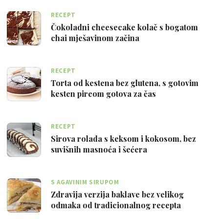
RECEPT
Čokoladni cheesecake kolač s bogatom
chai mješavinom začina
RECEPT
Torta od kestena bez glutena, s gotovim
kesten pireom gotova za čas
RECEPT
Sirova rolada s keksom i kokosom, bez
suvišnih masnoća i šećera
S AGAVINIM SIRUPOM
Zdravija verzija baklave bez velikog
odmaka od tradicionalnog recepta