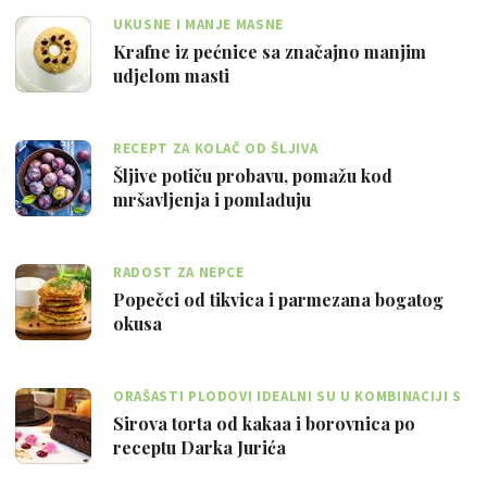
UKUSNE I MANJE MASNE
Krafne iz pećnice sa značajno manjim
udjelom masti
RECEPT ZA KOLAČ OD ŠLJIVA
Šljive potiču probavu, pomažu kod
mršavljenja i pomlađuju
RADOST ZA NEPCE
Popečci od tikvica i parmezana bogatog
okusa
ORAŠASTI PLODOVI IDEALNI SU U KOMBINACIJI S
KAKAOM I BOROVNICAMA
Sirova torta od kakaa i borovnica po
receptu Darka Jurića