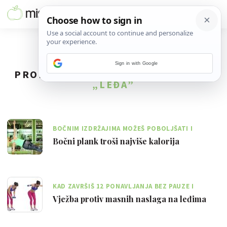
Sign in with Google
PRONAĐENO
53
REZULTATA ZA TAG
„LEĐA”
BOČNIM IZDRŽAJIMA MOŽEŠ POBOLJŠATI I
FLEKSIBILNOST MIŠIĆA S BOČNE STRANE TIJELA
Bočni plank troši najviše kalorija
KAD ZAVRŠIŠ 12 PONAVLJANJA BEZ PAUZE I
ODMARANJA MIŠIĆA PREĐI NA SLJEDEĆU VJEŽBU
Vježba protiv masnih naslaga na leđima