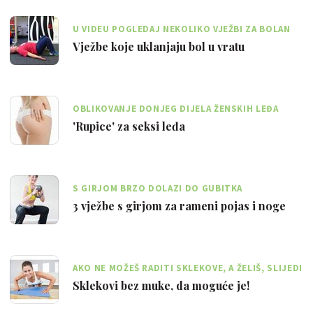
U VIDEU POGLEDAJ NEKOLIKO VJEŽBI ZA BOLAN
VRAT I LEĐA
Vježbe koje uklanjaju bol u vratu
OBLIKOVANJE DONJEG DIJELA ŽENSKIH LEĐA
DAJE LUTKAST IZGLED FIGURI
'Rupice' za seksi leđa
S GIRJOM BRZO DOLAZI DO GUBITKA
POTKOŽNOG MASNOG TKIVA I OBLIKOVANJA
3 vježbe s girjom za rameni pojas i noge
MUSKULATURE
AKO NE MOŽEŠ RADITI SKLEKOVE, A ŽELIŠ, SLIJEDI
OVE UPUTE I USPJET ĆEŠ
Sklekovi bez muke, da moguće je!