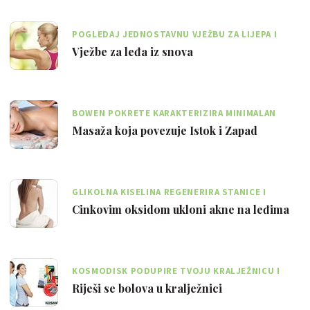
POGLEDAJ JEDNOSTAVNU VJEŽBU ZA LIJEPA I
ČVRSTA LEĐA!
Vježbe za leđa iz snova
BOWEN POKRETE KARAKTERIZIRA MINIMALAN
PRITISAK I NIZ POZITIVNIH UČINAKA
Masaža koja povezuje Istok i Zapad
GLIKOLNA KISELINA REGENERIRA STANICE I
IZBACUJE UPALNI PROCES NA POVRŠINU
Cinkovim oksidom ukloni akne na leđima
KOSMODISK PODUPIRE TVOJU KRALJEŽNICU I
NEMA ŠTETNOG DJELOVANJA
Riješi se bolova u kralježnici