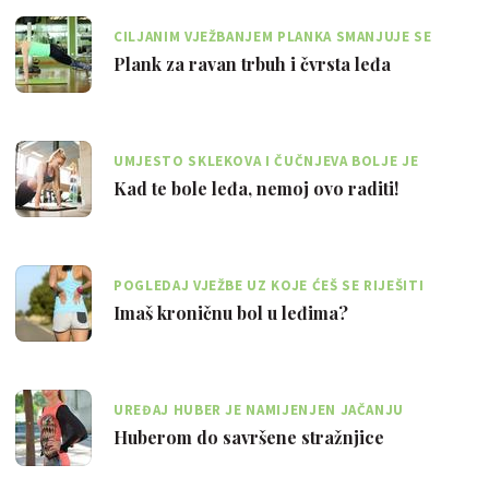
CILJANIM VJEŽBANJEM PLANKA SMANJUJE SE
POTKOŽNO MASNO TKIVO
Plank za ravan trbuh i čvrsta leđa
UMJESTO SKLEKOVA I ČUČNJEVA BOLJE JE
LAGANO PLIVATI I DIZATI UTEGE
Kad te bole leđa, nemoj ovo raditi!
POGLEDAJ VJEŽBE UZ KOJE ĆEŠ SE RIJEŠITI
NAPETOSTI U LOPATICAMA
Imaš kroničnu bol u leđima?
UREĐAJ HUBER JE NAMIJENJEN JAČANJU
UNUTRAŠNJIH MIŠIĆA KRALJEŽNICE
Huberom do savršene stražnjice