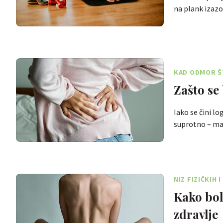
na plank izaz
KAD ODMOR Š
Zašto se
Iako se čini l
suprotno – ma
NIZ FIZIČKIH
Kako bol
zdravlje