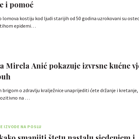
e i pomoć
 lomova kostiju kod ljudi starijih od 50 godina uzrokovani su os
 i tihom epidemi…
vježbe za
rbuh
rigom o zdravlju kralježnice unaprijediti ćete držanje i kretanje,
 pozitivno na …
SE IZVODE NA POSLU
 kako smanjiti štetu nastalu sjedenjem i