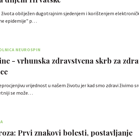
života obilježen dugotrajnim sjedenjem i korištenjem elektroničk
ihe epidemije" p…
OLNICA NEUROSPIN
ne - vrhunska zdravstvena skrb za zdra
ice
eprocjenjivu vrijednost u našem životu jer kad smo zdravi živimo sre
retniji se može…
JA
oza: Prvi znakovi bolesti, postavljanje