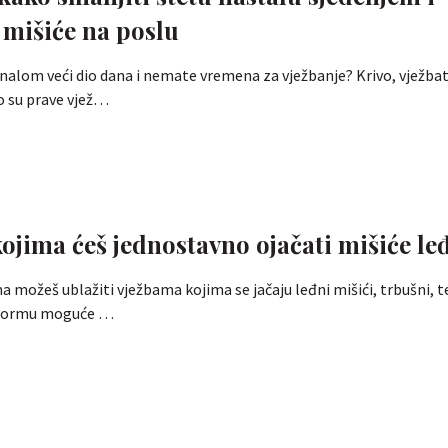
i mišiće na poslu
unalom veći dio dana i nemate vremena za vježbanje? Krivo, vježbat
o su prave vjež…
 kojima ćeš jednostavno ojačati mišiće le
a možeš ublažiti vježbama kojima se jačaju leđni mišići, trbušni, t
 formu moguće …