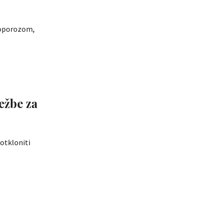
teoporozom,
 otkloniti