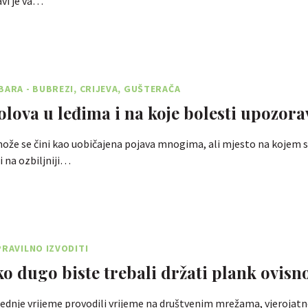
avi je va…
BARA - BUBREZI, CRIJEVA, GUŠTERAČA
bolova u leđima i na koje bolesti upozora
ože se čini kao uobičajena pojava mnogima, ali mjesto na kojem s
 na ozbiljniji…
PRAVILNO IZVODITI
ko dugo biste trebali držati plank ovisn
jednje vrijeme provodili vrijeme na društvenim mrežama, vjerojatno