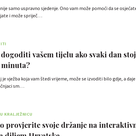
nije samo uspravno sjedenje. Ono vam može pomoći da se osjećate
ljate i može spriječ…
ITI
 dogoditi vašem tijelu ako svaki dan stoj
 minuta?
aj je vježba koja vam štedi vrijeme, može se izvoditi bilo gdje, a daj
ručnjaci sm…
U KRALJEŽNICU
o provjerite svoje držanje na interakti
 diljem Hrvatske