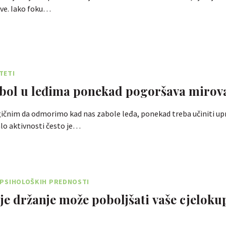
ove. Iako foku…
TETI
 bol u leđima ponekad pogoršava miro
ogičnim da odmorimo kad nas zabole leđa, ponekad treba učiniti up
lo aktivnosti često je…
 I PSIHOLOŠKIH PREDNOSTI
je držanje može poboljšati vaše cjelok