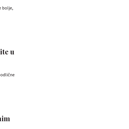
 bolje,
ite u
e odlične
vnim