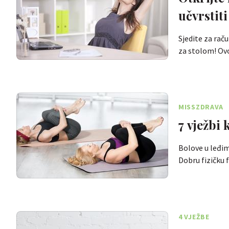
učvrstit
Sjedite za rač
za stolom! Ov
MISSZDRAVA
7 vježbi
Bolove u leđim
Dobru fizičku
4 VJEŽBE