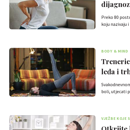
dijagnoz
Preko 80 posto
koju nazivaju
BODY & MIND
Trenerica Mirela Anić pokazuje izvrsne kućne 
leđa i t
Svakodnevnom b
boli, utjecati
VJEŽBE KOJE 
Otkrijte