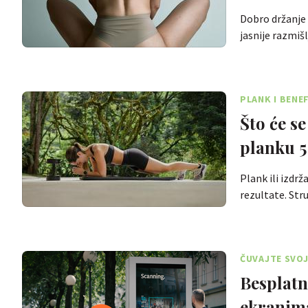
Dobro držanje 
jasnije razmiš
PLANK I BENEF
Što će se
planku 5
Plank ili izdrž
rezultate. St
ČUVAJTE SVOJ
Besplatn
ekranima