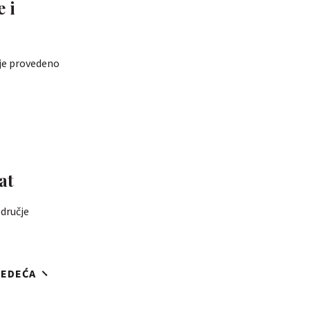
 i
nje provedeno
at
dručje
JEDEĆA