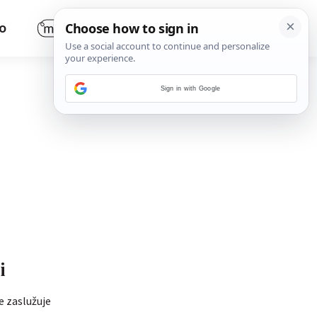
O
Sign in with Google
i
je zaslužuje