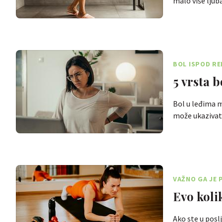
malo više ljub
BOL ISPOD RE
5 vrsta 
Bol u leđima m
može ukazivati
VAŽNO GA JE 
Evo koli
Ako ste u posl