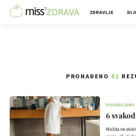
ZDRAVLJE
DIJ
PRONAĐENO
42
REZ
POGRBLJENO 
6 svakod
Možda ne dobiva