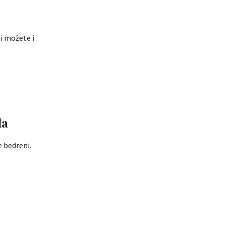
i možete i
đa
e bedreni.