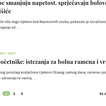
be smanjuju napetost, sprječavaju bolove
išiće
 više nego lijekovi kod depresivnih osoba, pokazalo je istraživa
trajanju od …
NA I VRAT
početnike: istezanja za bolna ramena i vr
og položaja kralježnice tijekom čitavog radnog dana, ramena i po
e zatvaraju te nastaj…
1
2
3
SL