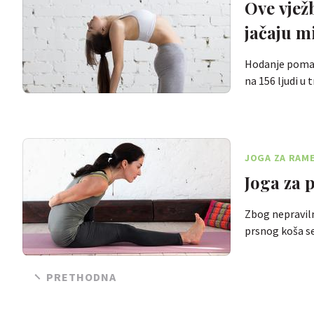
Ove vjež
jačaju m
Hodanje pomaže
na 156 ljudi u 
JOGA ZA RAME
Joga za 
Zbog nepraviln
prsnog koša s
PRETHODNA