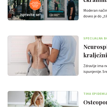
Moderan način 
doveo je do „t
SPECIJALNA B
Neurospi
kralježn
Zdravlje ima n
ispunjenije. S
TIHA EPIDEMI
Osteopor