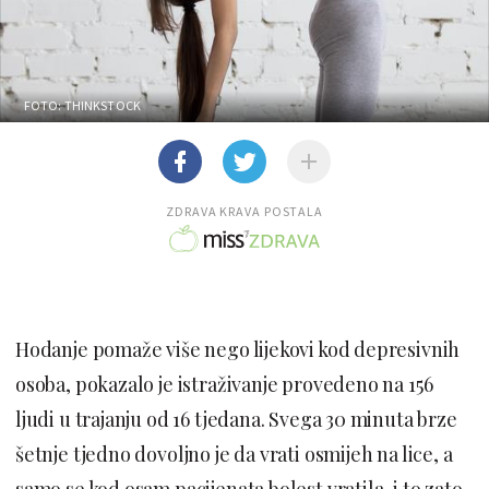
FOTO: THINKSTOCK
ZDRAVA KRAVA POSTALA
Hodanje pomaže više nego lijekovi kod depresivnih
osoba, pokazalo je istraživanje provedeno na 156
ljudi u trajanju od 16 tjedana. Svega 30 minuta brze
šetnje tjedno dovoljno je da vrati osmijeh na lice, a
samo se kod osam pacijenata bolest vratila, i to zato