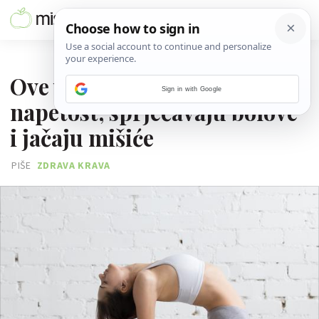
20. RUJNA 2016.
Ove vježbe smanjuju
Sign in with Google
napetost, sprječavaju bolove
i jačaju mišiće
PIŠE
ZDRAVA KRAVA