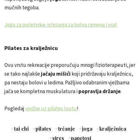
mučnih tegoba.
Joga za početnike: istezanja za bolna ramena i vrat
Pilates za kralježnicu
Ovu vrstu rekreacije preporučuju mnogi fizioterapeuti, jer
se tako najlakše
jačaju mišići
koji pridržavaju kralježnicu,
pa nestaju bolovi u leđima. Pažljivo odabranim vježbama
jača se kompletna muskulatura i
popravlja držanje
.
Pogledaj
vježbe uz pilates loptu
!
#
tai chi
#
pilates
#
trčanje
#
joga
#
kralježnica
#
stres
#
napetost