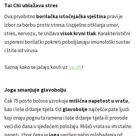
Tai Chi ublažava stres
Ova prvobitno
borilačka istočnjačka vještina
pravi je
izbor za borbu protiv stresa. Uspješno otklanja umor,
stres, nervozu, te snižava
visok krvni tlak
. Karakteristični
usporeni borilački pokreti poboljšavaju imunološki sustav
i štite od virusa.
Saznaj kako se jačaju kosti uz
tai chi
!
Joga smanjuje glavobolju
Čak 75 posto bolova uzrokuje
mišićna napetost u vratu
,
kao i loše držanje tijela. Od
glavobolje
najčešće pate ljudi
koji imaju pognuta ramena i loše držanje tijela ili provode
veći dio dana u sjedećem položaju. Mišići vrata su im stalno
napeti, zbog čega je
joga
savršen način oslobađanja od