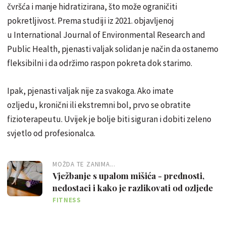
čvršća i manje hidratizirana, što može ograničiti
pokretljivost. Prema studiji iz 2021. objavljenoj
u International Journal of Environmental Research and
Public Health, pjenasti valjak solidan je način da ostanemo
fleksibilni i da održimo raspon pokreta dok starimo.
Ipak, pjenasti valjak nije za svakoga. Ako imate
ozljedu, kronični ili ekstremni bol, prvo se obratite
fizioterapeutu. Uvijek je bolje biti siguran i dobiti zeleno
svjetlo od profesionalca.
MOŽDA TE ZANIMA...
Vježbanje s upalom mišića - prednosti,
nedostaci i kako je razlikovati od ozljede
FITNESS