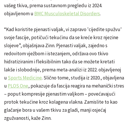
vašeg tkiva, prema sustavnom pregledu iz 2024.
objavljenom u
BMC Musculoskeletal Disorders
.
“Kad koristite pjenasti valjak, vi zapravo 'cijedite spužvu'
svoje fascije, potičući tekućinu da se kreće kroz njezine
slojeve”, objašnjava Zinn. Pjenasti valjak, zajedno s
redovitom vježbom i istezanjem, održava ovo tkivo
hidratiziranim i fleksibilnim tako da se možete kretati
lakše i slobodnije, prema meta-analizi iz 2022. objavljenoj
u
Sports Medicine
. Slično tome, studija iz 2020., objavljena
u
PLOS One
, pokazuje da fascija reagira na mehanički stres
– poput kompresije pjenastim valjkom – povećavajući
protok tekućine kroz kolagena vlakna. Zamislite to kao
glačanje bora u vašem tkivu za glađi, manji osjećaj
zgužvanosti, kaže Zinn.