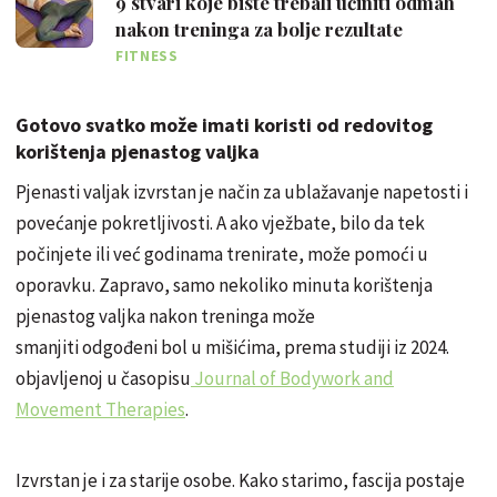
9 stvari koje biste trebali učiniti odmah
nakon treninga za bolje rezultate
FITNESS
Gotovo svatko može imati koristi od redovitog
korištenja pjenastog valjka
Pjenasti valjak izvrstan je način za ublažavanje napetosti i
povećanje pokretljivosti. A ako vježbate, bilo da tek
počinjete ili već godinama trenirate, može pomoći u
oporavku. Zapravo, samo nekoliko minuta korištenja
pjenastog valjka nakon treninga može
smanjiti odgođeni bol u mišićima, prema studiji iz 2024.
objavljenoj u časopisu
Journal of Bodywork and
Movement Therapies
.
Izvrstan je i za starije osobe. Kako starimo, fascija postaje