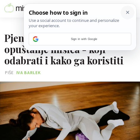
17. SIJEČNJA 2026.
Pjenasti valjak izvrstan je za
Sign in with Google
opuštanje mišića - koji
odabrati i kako ga koristiti
PIŠE
IVA BARLEK