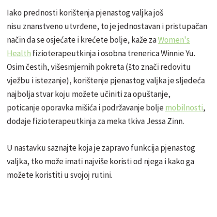
Iako prednosti korištenja pjenastog valjka još
nisu znanstveno utvrđene, to je jednostavan i pristupačan
način da se osjećate i krećete bolje, kaže za
Women's
Health
fizioterapeutkinja i osobna trenerica Winnie Yu.
Osim čestih, višesmjernih pokreta (što znači redovitu
vježbu i istezanje), korištenje pjenastog valjka je sljedeća
najbolja stvar koju možete učiniti za opuštanje,
poticanje oporavka mišića i podržavanje bolje
mobilnosti
,
dodaje fizioterapeutkinja za meka tkiva Jessa Zinn.
U nastavku saznajte koja je zapravo funkcija pjenastog
valjka, tko može imati najviše koristi od njega i kako ga
možete koristiti u svojoj rutini.