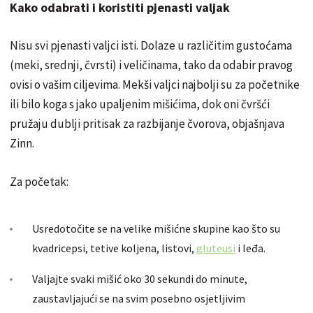
Kako odabrati i koristiti pjenasti valjak
Nisu svi pjenasti valjci isti. Dolaze u različitim gustoćama
(meki, srednji, čvrsti) i veličinama, tako da odabir pravog
ovisi o vašim ciljevima. Mekši valjci najbolji su za početnike
ili bilo koga s jako upaljenim mišićima, dok oni čvršći
pružaju dublji pritisak za razbijanje čvorova, objašnjava
Zinn.
Za početak:
Usredotočite se na velike mišićne skupine kao što su
kvadricepsi, tetive koljena, listovi,
gluteusi
i leđa.
Valjajte svaki mišić oko 30 sekundi do minute,
zaustavljajući se na svim posebno osjetljivim