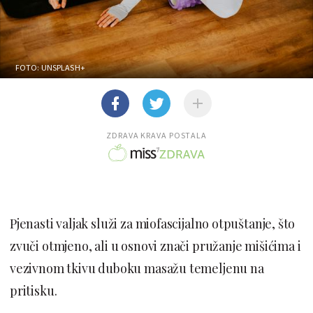
FOTO: UNSPLASH+
ZDRAVA KRAVA POSTALA
Pjenasti valjak služi za miofascijalno otpuštanje, što
zvuči otmjeno, ali u osnovi znači pružanje mišićima i
vezivnom tkivu duboku masažu temeljenu na
pritisku.