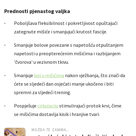
Prednosti pjenastog valjka
Poboljšava fleksibilnost i pokretljivost opuštajući
zategnute mišiće i smanjujući krutost fascije.
Smanjuje bolove povezane s napetošću otpuštanjem
napetosti u preopterećenim mišićima i razbijanjem
'čvorova' u vezivnom tkivu.
Smanjuje
bol u mišićima
nakon vježbanja, što znači da
ćete se sljedeći dan osjećati manje ukočeno i biti
spremni za sljedeći trening.
Pospješuje
cirkulaciju
stimulirajući protok krvi, čime
se mišićima dostavlja kisik i hranjive tvari.
MOŽDA TE ZANIMA...