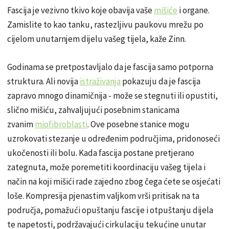
Fascija je vezivno tkivo koje obavija vaše
mišiće
i organe.
Zamislite to kao tanku, rastezljivu paukovu mrežu po
cijelom unutarnjem dijelu vašeg tijela, kaže Zinn.
Godinama se pretpostavljalo da je fascija samo potporna
struktura. Ali novija
istraživanja
pokazuju da je fascija
zapravo mnogo dinamičnija - može se stegnuti ili opustiti,
slično mišiću, zahvaljujući posebnim stanicama
zvanim
miofibroblasti
. Ove posebne stanice mogu
uzrokovati stezanje u određenim područjima, pridonoseći
ukočenosti ili bolu. Kada fascija postane pretjerano
zategnuta, može poremetiti koordinaciju vašeg tijela i
način na koji mišići rade zajedno zbog čega ćete se osjećati
loše. Kompresija pjenastim valjkom vrši pritisak na ta
područja, pomažući opuštanju fascije i otpuštanju dijela
te napetosti, podržavajući cirkulaciju tekućine unutar