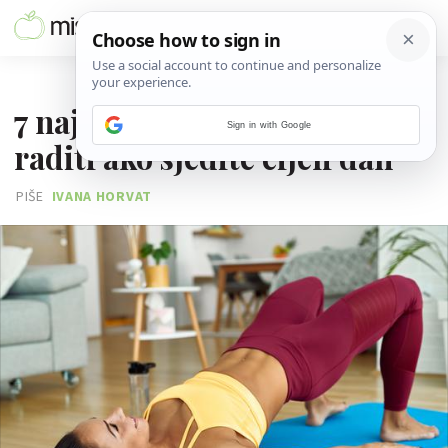
19. SRPNJA 2026.
7 najboljih vježbi koje možete
Sign in with Google
raditi ako sjedite cijeli dan
PIŠE
IVANA HORVAT