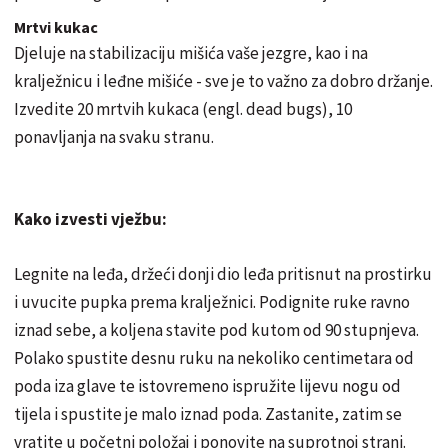
Mrtvi kukac
Djeluje na stabilizaciju mišića vaše jezgre, kao i na
kralježnicu i leđne mišiće - sve je to važno za dobro držanje.
Izvedite 20 mrtvih kukaca (engl. dead bugs), 10
ponavljanja na svaku stranu.
Kako izvesti vježbu:
Legnite na leđa, držeći donji dio leđa pritisnut na prostirku
i uvucite pupka prema kralježnici. Podignite ruke ravno
iznad sebe, a koljena stavite pod kutom od 90 stupnjeva.
Polako spustite desnu ruku na nekoliko centimetara od
poda iza glave te istovremeno ispružite lijevu nogu od
tijela i spustite je malo iznad poda. Zastanite, zatim se
vratite u početni položaj i ponovite na suprotnoj strani.