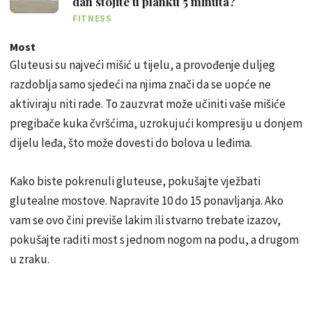
dan stojite u planku 5 minuta?
FITNESS
Most
Gluteusi su najveći mišić u tijelu, a provođenje duljeg
razdoblja samo sjedeći na njima znači da se uopće ne
aktiviraju niti rade. To zauzvrat može učiniti vaše mišiće
pregibače kuka čvršćima, uzrokujući kompresiju u donjem
dijelu leđa, što može dovesti do bolova u leđima.
Kako biste pokrenuli gluteuse, pokušajte vježbati
glutealne mostove. Napravite 10 do 15 ponavljanja. Ako
vam se ovo čini previše lakim ili stvarno trebate izazov,
pokušajte raditi most s jednom nogom na podu, a drugom
u zraku.