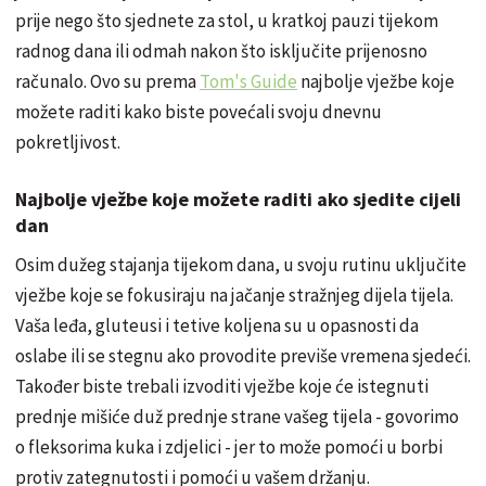
prije nego što sjednete za stol, u kratkoj pauzi tijekom
radnog dana ili odmah nakon što isključite prijenosno
računalo. Ovo su prema
Tom's Guide
najbolje vježbe koje
možete raditi kako biste povećali svoju dnevnu
pokretljivost.
Najbolje vježbe koje možete raditi ako sjedite cijeli
dan
Osim dužeg stajanja tijekom dana, u svoju rutinu uključite
vježbe koje se fokusiraju na jačanje stražnjeg dijela tijela.
Vaša leđa, gluteusi i tetive koljena su u opasnosti da
oslabe ili se stegnu ako provodite previše vremena sjedeći.
Također biste trebali izvoditi vježbe koje će istegnuti
prednje mišiće duž prednje strane vašeg tijela - govorimo
o fleksorima kuka i zdjelici - jer to može pomoći u borbi
protiv zategnutosti i pomoći u vašem držanju.