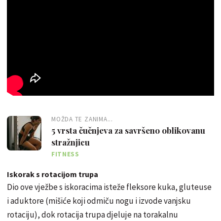
MOŽDA TE ZANIMA...
5 vrsta čučnjeva za savršeno oblikovanu
stražnjicu
FITNESS
Iskorak s rotacijom trupa
Dio ove vježbe s iskoracima isteže fleksore kuka, gluteuse
i aduktore (mišiće koji odmiču nogu i izvode vanjsku
rotaciju), dok rotacija trupa djeluje na torakalnu