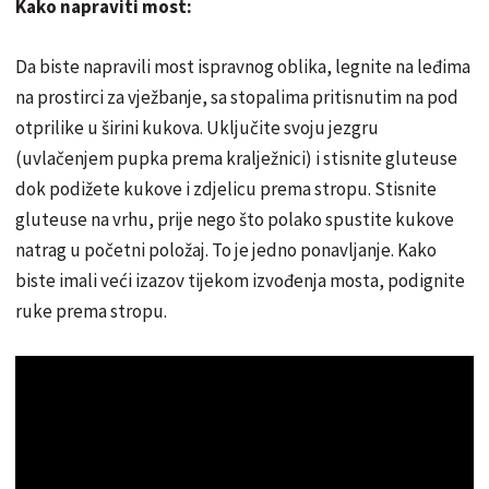
Kako napraviti most:
Da biste napravili most ispravnog oblika, legnite na leđima
na prostirci za vježbanje, sa stopalima pritisnutim na pod
otprilike u širini kukova. Uključite svoju jezgru
(uvlačenjem pupka prema kralježnici) i stisnite gluteuse
dok podižete kukove i zdjelicu prema stropu. Stisnite
gluteuse na vrhu, prije nego što polako spustite kukove
natrag u početni položaj. To je jedno ponavljanje. Kako
biste imali veći izazov tijekom izvođenja mosta, podignite
ruke prema stropu.