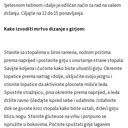
tjelesnom težinom i dalje je odličan način za rad na vašem
držanju. Ciljajte na 12 do 15 ponavljanja.
Kako izvoditi mrtvo dizanje s girjom:
Stanite sa stopalima u širini ramena, nožnim prstima
prema naprijed i postavite girju s unutarnje strane stopala.
Savijte koljena i čučnite kako biste uhvatili girju. Okrenite
lopatice prema natrag i dolje, uključite svoju jezgru i
stisnite lopatice da aktivirate plosnate mišiće leđa.
Spustite stražnjicu, prsa okrenite prema naprijed, a leđa
držite ravno. Gledajte ispred sebe i udahnite. Izdahnite
dok se gurate kroz stopala kako biste ustali, držeći girju
blizu nogu. Stisnite gluteuse na vrhu i potpuno se
ispružite u bokovima. Počnite spuštati girje laganim