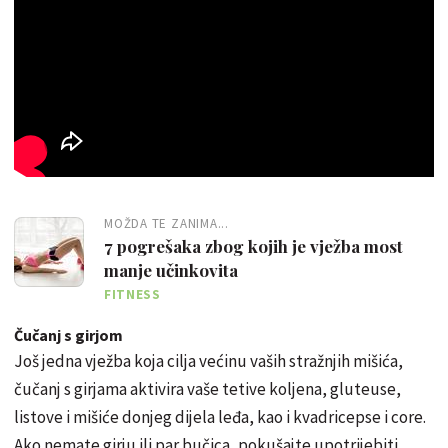
MOŽDA TE ZANIMA...
7 pogrešaka zbog kojih je vježba most
manje učinkovita
FITNESS
Čučanj s girjom
Još jedna vježba koja cilja većinu vaših stražnjih mišića,
čučanj s girjama aktivira vaše tetive koljena, gluteuse,
listove i mišiće donjeg dijela leđa, kao i kvadricepse i core.
Ako nemate girju ili par bučica, pokušajte upotrijebiti