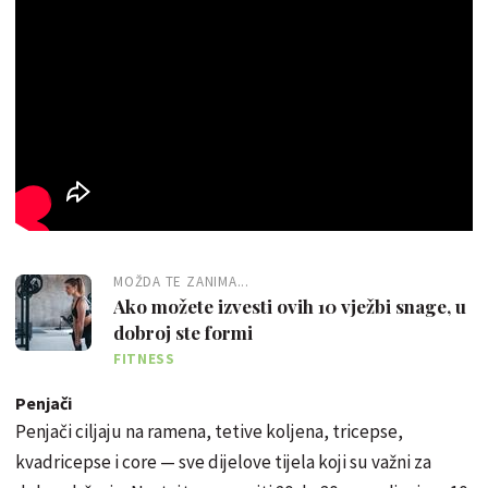
MOŽDA TE ZANIMA...
Ako možete izvesti ovih 10 vježbi snage, u
dobroj ste formi
FITNESS
Penjači
Penjači ciljaju na ramena, tetive koljena, tricepse,
kvadricepse i core — sve dijelove tijela koji su važni za