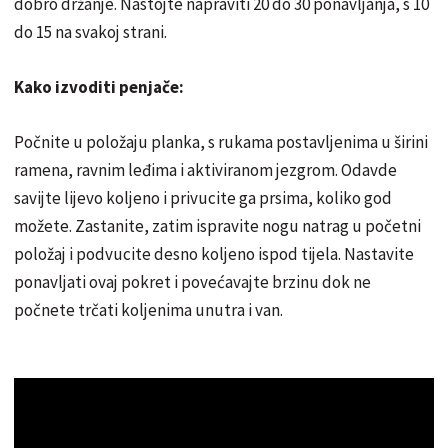
dobro držanje. Nastojte napraviti 20 do 30 ponavljanja, s 10
do 15 na svakoj strani.
Kako izvoditi penjače:
Počnite u položaju planka, s rukama postavljenima u širini
ramena, ravnim leđima i aktiviranom jezgrom. Odavde
savijte lijevo koljeno i privucite ga prsima, koliko god
možete. Zastanite, zatim ispravite nogu natrag u početni
položaj i podvucite desno koljeno ispod tijela. Nastavite
ponavljati ovaj pokret i povećavajte brzinu dok ne
počnete trčati koljenima unutra i van.