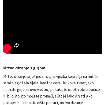
Mrtvo dizanje s girjom
Mrtvo dizanje je još jedan sjajna vježba koja cilja na mišiće
stražnjeg dijela tijela, kao i na core i kukove. Opet, ako
nemate girju za ovu vježbu, pokušajte upotrijebiti bučice
ili bilo što što možete pronaći, a što je lako držati. Ako
putujete ili nemate ništa pri ruci, mrtvo dizanje s