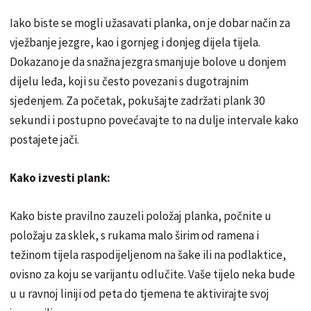
Iako biste se mogli užasavati planka, on je dobar način za
vježbanje jezgre, kao i gornjeg i donjeg dijela tijela.
Dokazano je da snažna jezgra smanjuje bolove u donjem
dijelu leđa, koji su često povezani s dugotrajnim
sjedenjem. Za početak, pokušajte zadržati plank 30
sekundi i postupno povećavajte to na dulje intervale kako
postajete jači.
Kako izvesti plank:
Kako biste pravilno zauzeli položaj planka, počnite u
položaju za sklek, s rukama malo širim od ramena i
težinom tijela raspodijeljenom na šake ili na podlaktice,
ovisno za koju se varijantu odlučite. Vaše tijelo neka bude
u u ravnoj liniji od peta do tjemena te aktivirajte svoj