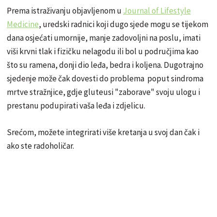
Prema istraživanju objavljenom u
Journal of Lifestyle
Medicine
, uredski radnici koji dugo sjede mogu se tijekom
dana osjećati umornije, manje zadovoljni na poslu, imati
viši krvni tlak i fizičku nelagodu ili bol u područjima kao
što su ramena, donji dio leđa, bedra i koljena. Dugotrajno
sjedenje može čak dovesti do problema poput sindroma
mrtve stražnjice, gdje gluteusi "zaborave" svoju ulogu i
prestanu podupirati vaša leđa i zdjelicu.
Srećom, možete integrirati više kretanja u svoj dan čak i
ako ste radoholičar.