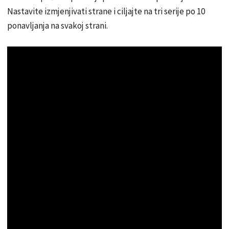
Nastavite izmjenjivati ​​strane i ciljajte na tri serije po 10
ponavljanja na svakoj strani.