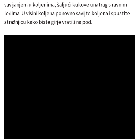
savijanjem u koljenima, šaljući kukove unatrag s ravnim
leđima. U visini koljena ponovno savijte koljena i spustite
stražnjicu kako biste girje vratili na pod.