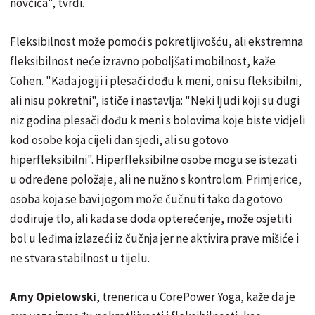
novčića", tvrdi.
Fleksibilnost može pomoći s pokretljivošću, ali ekstremna
fleksibilnost neće izravno poboljšati mobilnost, kaže
Cohen. "Kada jogiji i plesači dođu k meni, oni su fleksibilni,
ali nisu pokretni", ističe i nastavlja: "Neki ljudi koji su dugi
niz godina plesači dođu k meni s bolovima koje biste vidjeli
kod osobe koja cijeli dan sjedi, ali su gotovo
hiperfleksibilni". Hiperfleksibilne osobe mogu se istezati
u određene položaje, ali ne nužno s kontrolom. Primjerice,
osoba koja se bavi jogom može čučnuti tako da gotovo
dodiruje tlo, ali kada se doda opterećenje, može osjetiti
bol u leđima izlazeći iz čučnja jer ne aktivira prave mišiće i
ne stvara stabilnost u tijelu.
Amy Opielowski
, trenerica u CorePower Yoga, kaže da je