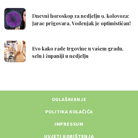
OGLAŠAVANJE
POLITIKA KOLAČIĆA
IMPRESSUM
UVJETI KORIŠTENJA