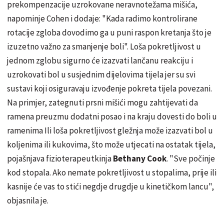
prekompenzacije uzrokovane neravnotežama mišića,
napominje Cohen i dodaje: "Kada radimo kontrolirane
rotacije zgloba dovodimo ga u puni raspon kretanja što je
izuzetno važno za smanjenje boli". Loša pokretljivost u
jednom zglobu sigurno će izazvati lančanu reakciju i
uzrokovati bol u susjednim dijelovima tijela jer su svi
sustavi koji osiguravaju izvođenje pokreta tijela povezani.
Na primjer, zategnuti prsni mišići mogu zahtijevati da
ramena preuzmu dodatni posao i na kraju dovesti do boli u
ramenima Ili loša pokretljivost gležnja može izazvati bol u
koljenima ili kukovima, što može utjecati na ostatak tijela,
pojašnjava fizioterapeutkinja
Bethany Cook
. "Sve počinje
kod stopala. Ako nemate pokretljivost u stopalima, prije ili
kasnije će vas to stići negdje drugdje u kinetičkom lancu",
objasnila je.