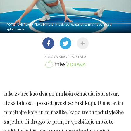
FOTO: UNSPLASH
Fleksibilnost i mobilnost osigurat će manje bolova u
zglobovima
ZDRAVA KRAVA POSTALA
Iako zvuče kao dva pojma koja označuju istu stvar,
fleksibilnost i pokretljivost se razlikuju. U nastavku
pročitajte koje su to razlike, kada treba raditi vježbe
za jedno ili drugo te primjer vježbi koje možete
raditi kako biste osigurali bezbolno kretanje i