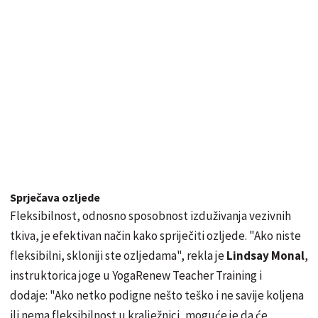
Sprječava ozljede
Fleksibilnost, odnosno sposobnost izduživanja vezivnih
tkiva, je efektivan način kako spriječiti ozljede. "Ako niste
fleksibilni, skloniji ste ozljedama", rekla je
Lindsay Monal
,
instruktorica joge u YogaRenew Teacher Training i
dodaje: "Ako netko podigne nešto teško i ne savije koljena
ili nema fleksibilnost u kralježnici, moguće je da će