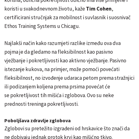
koristi u svakodnevnom životu, kaže
Tim Cohen
,
certificirani stručnjak za mobilnost i suvlasnik i suosnivač
Ethos Training Systems u Chicagu.
Najlakši način kako razumjeti razlike između ova dva
pojma je da gledamo na fleksibilnost kao pasivno
vježbanje i pokretljivosti kao aktivno vježbanje. Pasivno
istezanje kukova, na primjer, može pomoći povećati
fleksibilnost, no izvođenje udaraca petom prema stražnjici
ili podizanjem koljena prema prsima povećat će
se pokretljivost tih mišića i zglobova. Ovo su neke
prednosti treninga pokretljivosti.
Poboljšava zdravlje zglobova
Zglobovi su pretežito izgrađeni od hrskavice što znači da
ne dobivaju jednak protok krvi kao mišićno tkivo.