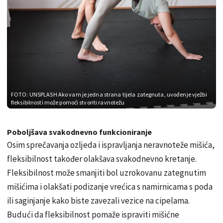
FOTO: UNSPLASH
Ako vam je jedna strana tijela zategnuta, uvođenje vježbi
fleksibilnosti može pomoći stvoriti ravnotežu
Poboljšava svakodnevno funkcioniranje
Osim sprečavanja ozljeda i ispravljanja neravnoteže mišića,
fleksibilnost također olakšava svakodnevno kretanje.
Fleksibilnost može smanjiti bol uzrokovanu zategnutim
mišićima i olakšati podizanje vrećica s namirnicama s poda
ili saginjanje kako biste zavezali vezice na cipelama.
Budući da fleksibilnost pomaže ispraviti mišićne