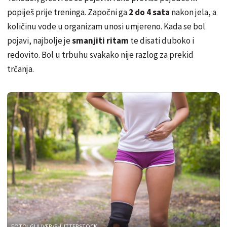
popiješ prije treninga. Započni
ga
2 do 4 sata
nakon jela, a
količinu vode u organizam unosi umjereno. Kada se bol
pojavi, najbolje je
smanjiti ritam
te disati duboko i
redovito. Bol u trbuhu svakako nije razlog za prekid
trčanja.
FOTO: GULIVER/SHUTTERSTOCK