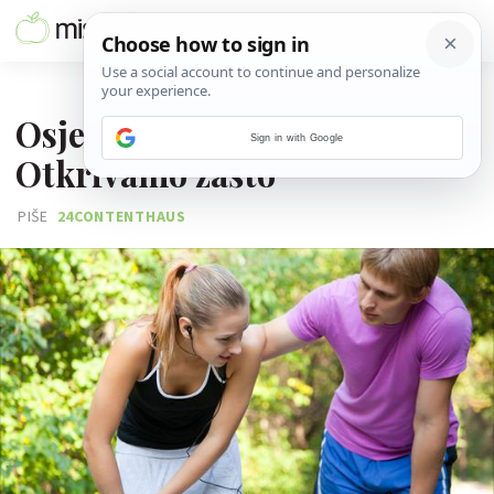
22. KOLOVOZA 2017.
Osjećaš bol prilikom trčanja?
Sign in with Google
Otkrivamo zašto
PIŠE
24CONTENTHAUS