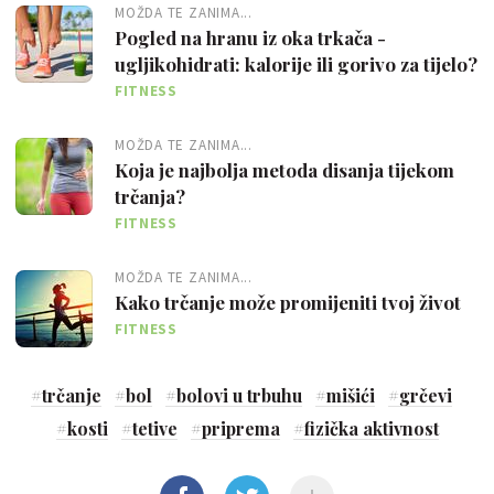
MOŽDA TE ZANIMA...
Pogled na hranu iz oka trkača -
ugljikohidrati: kalorije ili gorivo za tijelo?
FITNESS
MOŽDA TE ZANIMA...
Koja je najbolja metoda disanja tijekom
trčanja?
FITNESS
MOŽDA TE ZANIMA...
Kako trčanje može promijeniti tvoj život
FITNESS
#
trčanje
#
bol
#
bolovi u trbuhu
#
mišići
#
grčevi
#
kosti
#
tetive
#
priprema
#
fizička aktivnost