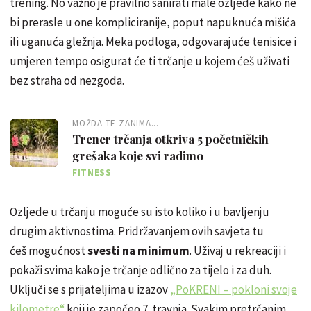
trening. No važno je pravilno sanirati male ozljede kako ne
bi prerasle u one kompliciranije, poput napuknuća mišića
ili uganuća gležnja. Meka podloga, odgovarajuće tenisice i
umjeren tempo osigurat će ti trčanje u kojem ćeš
uživati
bez straha od nezgoda.
MOŽDA TE ZANIMA...
Trener trčanja otkriva 5 početničkih
grešaka koje svi radimo
FITNESS
Ozljede u trčanju moguće su isto koliko i u bavljenju
drugim aktivnostima. Pridržavanjem ovih savjeta tu
ćeš mogućnost
svesti na minimum
. Uživaj u rekreaciji i
pokaži svima kako je trčanje odlično za tijelo i za duh.
Uključi se s prijateljima u izazov
„PoKRENI – pokloni svoje
kilometre“
koji je započeo 7. travnja. Svakim pretrčanim