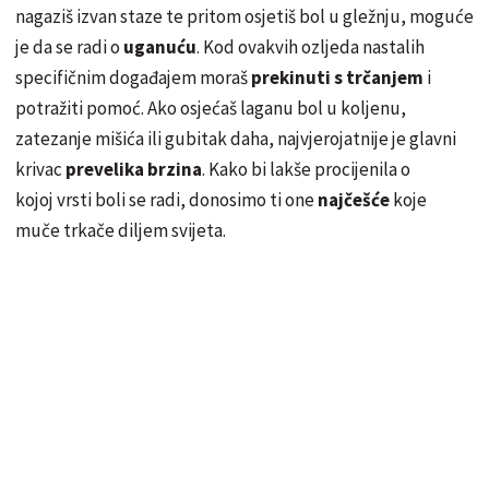
nagaziš izvan staze te pritom osjetiš bol u gležnju, moguće
je da se radi o
uganuću
. Kod ovakvih ozljeda nastalih
specifičnim događajem moraš
prekinuti s trčanjem
i
potražiti pomoć. Ako osjećaš laganu bol u koljenu,
zatezanje mišića ili gubitak daha, najvjerojatnije je glavni
krivac
prevelika brzina
. Kako bi lakše procijenila o
kojoj vrsti boli se radi, donosimo ti one
najčešće
koje
muče trkače diljem svijeta.