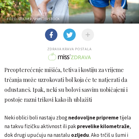
FOTO: GULIVER/SHUTTERSTOCK
ZDRAVA KRAVA POSTALA
Preopterećenje mišića, tetiva i kostiju za vrijeme
trčanja može uzrokovati bol koja će te natjerati da
odustaneš. Ipak, neki su bolovi sasvim uobičajeni i
postoje razni trikovi kako ih ublažiti
Neki oblici boli nastaju zbog
nedovoljne pripreme
tijela
na takvu fizičku aktivnost ili pak
prevelike kilometraže
,
dok drugi upućuju na nastalu
ozljedu
. Ako trčiš u šumi i