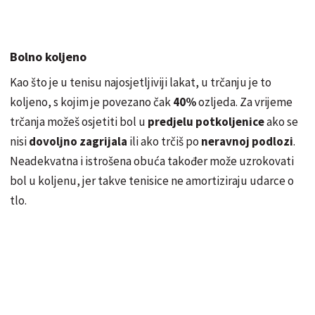
Bolno koljeno
Kao što je u tenisu najosjetljiviji lakat, u trčanju je to
koljeno, s kojim je povezano čak
40%
ozljeda. Za vrijeme
trčanja možeš osjetiti bol u
predjelu potkoljenice
ako se
nisi
dovoljno zagrijala
ili ako trčiš po
neravnoj podlozi
.
Neadekvatna i istrošena obuća također može uzrokovati
bol u koljenu, jer takve tenisice ne amortiziraju udarce o
tlo.