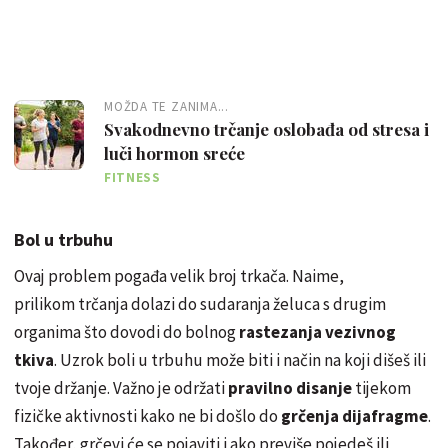
MOŽDA TE ZANIMA...
Svakodnevno trčanje oslobađa od stresa i
luči hormon sreće
FITNESS
Bol u trbuhu
Ovaj problem pogađa velik broj trkača. Naime,
prilikom trčanja dolazi do sudaranja želuca s drugim
organima što dovodi do bolnog
rastezanja vezivnog
tkiva
. Uzrok boli u trbuhu može biti i način na koji dišeš ili
tvoje držanje. Važno je održati
pravilno disanje
tijekom
fizičke aktivnosti kako ne bi došlo do
grčenja dijafragme
.
Također, grčevi će se pojaviti i ako previše pojedeš ili