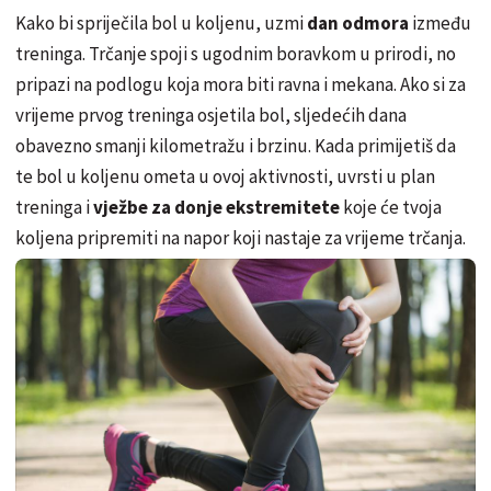
Kako bi spriječila bol u koljenu, uzmi
dan odmora
između
treninga. Trčanje spoji s ugodnim boravkom u prirodi, no
pripazi na podlogu koja mora biti ravna i mekana. Ako si za
vrijeme prvog treninga osjetila bol, sljedećih dana
obavezno smanji kilometražu i brzinu. Kada primijetiš da
te bol u koljenu ometa u ovoj aktivnosti, uvrsti u plan
treninga i
vježbe za donje ekstremitete
koje će tvoja
koljena pripremiti na napor koji nastaje za vrijeme trčanja.