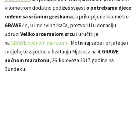
kilometrom dodatno podižeš svijest
o potrebama djece
rođene sa srčanim greškama
, a prikupljene kilometre
GRAWE
će, u ime svih trkača, pretvoriti u donaciju
udruzi
Veliko srce malom srcu
i uručiti je
na
GRAWE noćnom maratonu
. Motiviraj sebe i prijatelje i
sudjelujte zajedno u hvatanju Mjeseca na 4.
GRAWE
noćnom maratonu
, 26. kolovoza 2017. godine na
Bundeku.