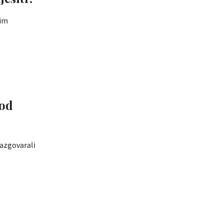
vim
 od
razgovarali