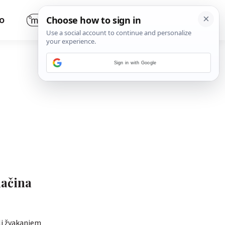
O
Sign in with Google
načina
ili žvakanjem