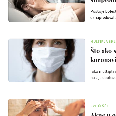
Postoje bolesti
uznapredoval
MULTIPLA SKL
Što ako 
koronav
Iako multipla 
na tijek boles
SVE ČEŠĆE
Akne u od