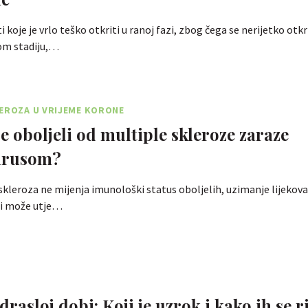
 koje je vrlo teško otkriti u ranoj fazi, zbog čega se nerijetko otkr
om stadiju,…
EROZA U VRIJEME KORONE
se oboljeli od multiple skleroze zaraze
irusom?
skleroza ne mijenja imunološki status oboljelih, uzimanje lijekova 
ti može utje…
rasloj dobi: Koji je uzrok i kako ih se ri