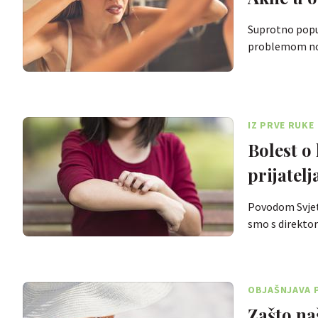
Suprotno popul
problemom nos
IZ PRVE RUKE
Bolest o
prijatelj
Povodom Svjets
smo s direkto
OBJAŠNJAVA 
Zašto na