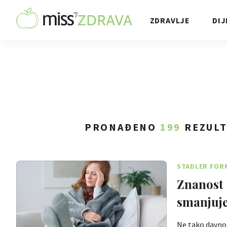
ZDRAVLJE
DIJ
PRONAĐENO
199
REZULT
STADLER FOR
Znanost 
smanjuj
Ne tako davno 