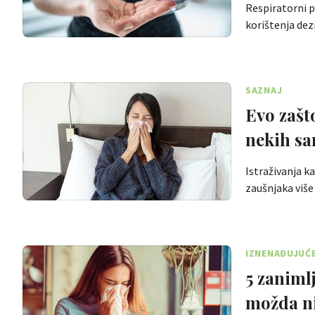
Respiratorni pr
korištenja de
SAZNAJ
Evo zašt
nekih sa
Istraživanja ka
zaušnjaka viš
IZNENAĐUJUĆ
5 zaniml
možda ni