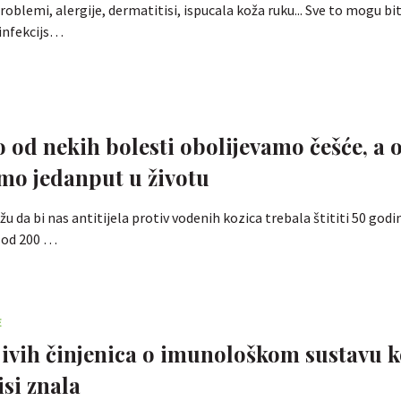
oblemi, alergije, dermatitisi, ispucala koža ruku... Sve to mogu bit
zinfekcijs…
o od nekih bolesti obolijevamo češće, a 
mo jedanput u životu
žu da bi nas antitijela protiv vodenih kozica trebala štititi 50 godi
e od 200 …
E
jivih činjenica o imunološkom sustavu k
si znala