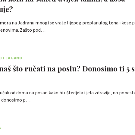
uje?
mora na Jadranu mnogi se vrate lijepog preplanulog tena i kose 
menovima. Zašto pod…
O I LAGANO
znaš što ručati na poslu? Donosimo ti 5 
 ručak od doma na posao kako bi uštedjela i jela zdravije, no ponesta
tu donosimo p…
A