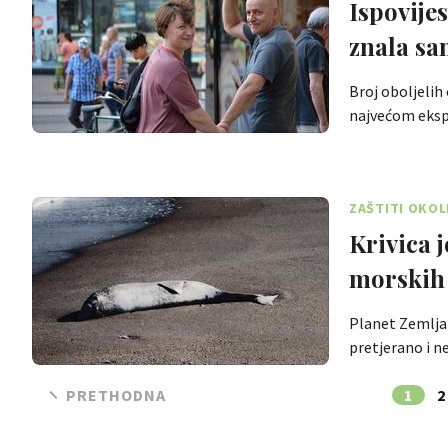
Ispovijes
znala sa
Broj oboljelih
najvećom eksp
ZAŠTITI OKOL
Krivica 
morskih 
Planet Zemlja 
pretjerano i n
PRETHODNA
1
2