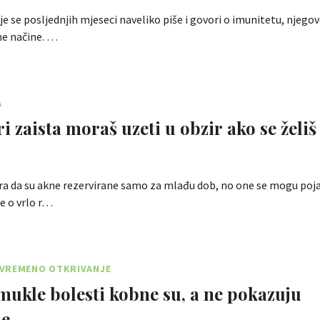
 se posljednjih mjeseci naveliko piše i govori o imunitetu, njegovo
ne načine. …
A
i zaista moraš uzeti u obzir ako se želiš 
a da su akne rezervirane samo za mlađu dob, no one se mogu pojavi
je o vrlo r…
VREMENO OTKRIVANJE
ukle bolesti kobne su, a ne pokazuju
e