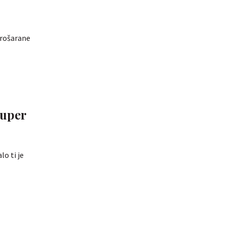
prošarane
super
lo ti je