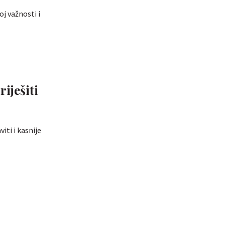
j važnosti i
riješiti
ti i kasnije