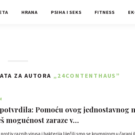
ETA
HRANA
PSIHA I SEKS
FITNESS
EK
ATA ZA AUTORA
„24CONTENTHAUS”
M
potvrdila: Pomoću ovog jednostavnog 
eš mogućnost zaraze v…
protiv raznih virusa i bakterija liječili smo se krumpirom u čarapi 