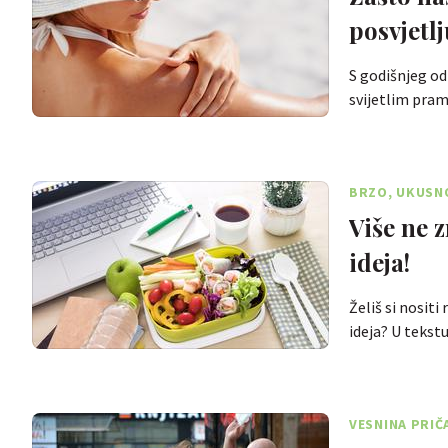
posvjetlj
S godišnjeg od
svijetlim pra
BRZO, UKUSN
Više ne 
ideja!
Želiš si nositi
ideja? U teks
VESNINA PRIČ