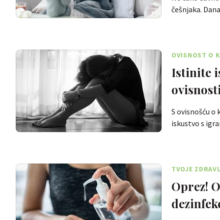
češnjaka. Dan
OVISNOST O 
Istinite 
ovisnost
S ovisnošću o 
iskustvo s igr
TVOJE ZDRAV
Oprez! O
dezinfekc