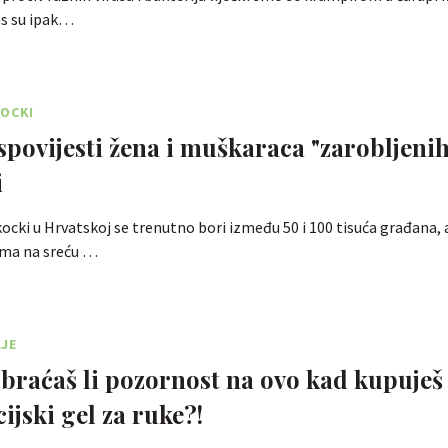
as su ipak…
KOCKI
ispovijesti žena i muškaraca "zarobljenih
i
kocki u Hrvatskoj se trenutno bori između 50 i 100 tisuća građana, a
ama na sreću …
LJE
braćaš li pozornost na ovo kad kupuješ
ijski gel za ruke?!