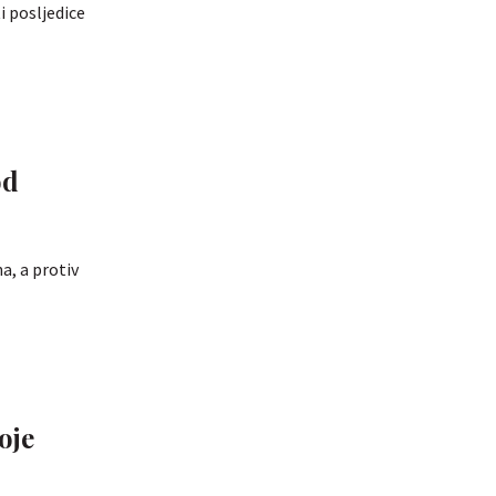
i posljedice
od
na, a protiv
oje