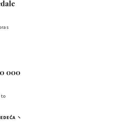
edale
ora s
00 000
 to
JEDEĆA