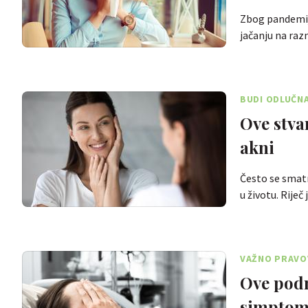
Zbog pandemije
jačanju na raz
BUDI ODLUČN
Ove stvar
akni
Često se smatr
u životu. Riječ 
VAŽNO PRAVO
Ove podm
simptom