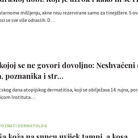
arnome mišljenju, akne nisu rezervirane samo za tinejdžere. S o
i se sve više odraslih. D…
 kojoj se ne govori dovoljno: Neshvaćeni
a, poznanika i str…
kog dana atopijskog dermatitisa, koji se obilježava 14. rujna, po
ricom Instituta…
POZNATI DERMATOLOG
ša koža na suncu uvijek tamni, a kosa