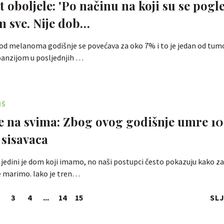
t oboljele: 'Po načinu na koji su se pogl
m sve. Nije dob…
 od melanoma godišnje se povećava za oko 7% i to je jedan od tum
anzijom u posljednjih …
IŠ
je na svima: Zbog ovog godišnje umre 1
sisavaca
jedini je dom koji imamo, no naši postupci često pokazuju kako za
e marimo. Iako je tren…
3
4
...
14
15
SL