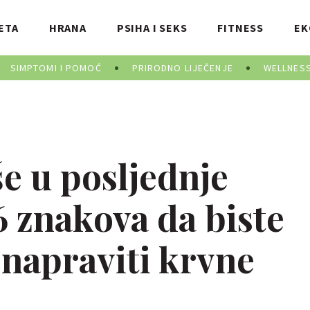
ETA
HRANA
PSIHA I SEKS
FITNESS
EK
SIMPTOMI I POMOĆ
PRIRODNO LIJEČENJE
WELLNES
še u posljednje
6 znakova da biste
 napraviti krvne