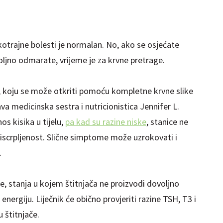
kotrajne bolesti je normalan. No, ako se osjećate
voljno odmarate, vrijeme je za krvne pretrage.
, koju se može otkriti pomoću kompletne krvne slike
ava medicinska sestra i nutricionistica Jennifer L.
os kisika u tijelu,
pa kad su razine niske
, stanice ne
 iscrpljenost. Slične simptome može uzrokovati i
.
e, stanja u kojem štitnjača ne proizvodi dovoljno
nergiju. Liječnik će obično provjeriti razine TSH, T3 i
 štitnjače.