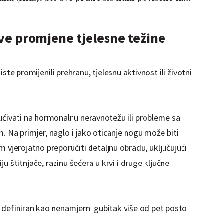
i govore o našem zdravlju?
ve promjene tjelesne težine
ste promijenili prehranu, tjelesnu aktivnost ili životni
ivati na hormonalnu neravnotežu ili probleme sa
m. Na primjer, naglo i jako oticanje nogu može biti
m vjerojatno preporučiti detaljnu obradu, uključujući
u štitnjače, razinu šećera u krvi i druge ključne
definiran kao nenamjerni gubitak više od pet posto