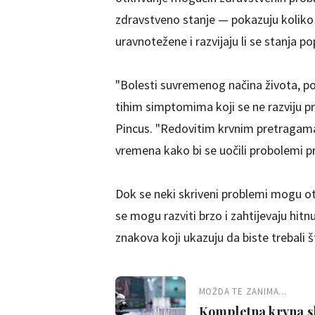
zdravstveno stanje — pokazuju koliko d
uravnotežene i razvijaju li se stanja p
"Bolesti suvremenog načina života, pop
tihim simptomima koji se ne razviju pr
Pincus. "Redovitim krvnim pretragama
vremena kako bi se uočili probolemi pr
Dok se neki skriveni problemi mogu ot
se mogu razviti brzo i zahtijevaju hitnu
znakova koji ukazuju da biste trebali š
MOŽDA TE ZANIMA...
Kompletna krvna sli