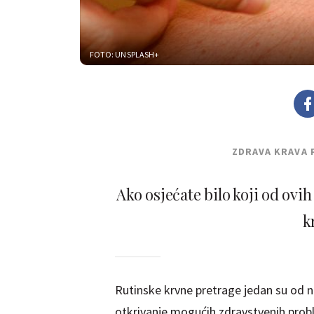
FOTO: UNSPLASH+
ZDRAVA KRAVA 
Ako osjećate bilo koji od ov
k
Rutinske krvne pretrage jedan su od naj
otkrivanje mogućih zdravstvenih probl