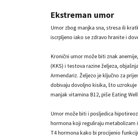
Ekstreman umor
Umor zbog manjka sna, stresa ili krat
iscrpljeno iako se zdravo hranite i do
Kronični umor može biti znak anemije
(KKS) i testova razine željeza, objašnj
Armendariz. Željezo je ključno za prijen
dobivaju dovoljno kisika, što uzrokuje
manjak vitamina B12, piše Eating Well
Umor može biti i posljedica hipotireoz
hormona koji reguliraju metabolizam i e
T4 hormona kako bi procijenio funkciju