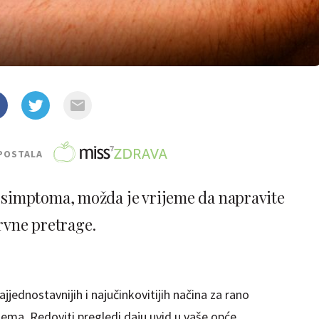
POSTALA
ih simptoma, možda je vrijeme da napravite
rvne pretrage.
jednostavnijih i najučinkovitijih načina za rano
ema. Redoviti pregledi daju uvid u vaše opće