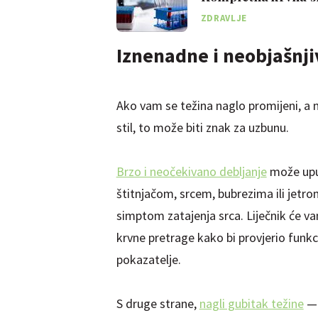
snižene vrijednost
ZDRAVLJE
Iznenadne i neobjašnji
Ako vam se težina naglo promijeni, a ni
stil, to može biti znak za uzbunu.
Brzo i neočekivano debljanje
može upuć
štitnjačom, srcem, bubrezima ili jetro
simptom zatajenja srca. Liječnik će va
krvne pretrage kako bi provjerio funkcij
pokazatelje.
S druge strane,
nagli gubitak težine
— 