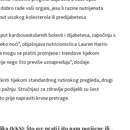
obro rade vaši organi, jesu li razine nutrijenata
oput visokog kolesterola ili predijabetesa.
ut kardiovaskularnih bolesti i dijabetesa, započinju s
eko noći", objašnjava nutricionistica Lauren Harris-
 mogu se pratiti promjene i trendove tijekom
ije nego što previše uznapreduju", dodaje.
kriti tijekom standardnog rutinskog pregleda, drugi
 pažnju. Stručnjaci za zdravlje podijelili su šest
to prije napraviti krvne pretrage.
ka (KKS): Što sve prati i što nam povišene ili