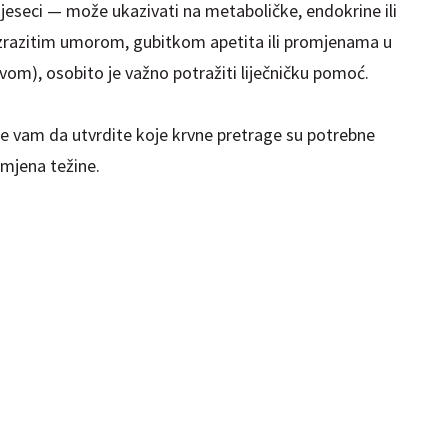
mjeseci — može ukazivati na metaboličke, endokrine ili
zrazitim umorom, gubitkom apetita ili promjenama u
evom), osobito je važno potražiti liječničku pomoć.
e vam da utvrdite koje krvne pretrage su potrebne
omjena težine.