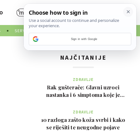
O
S
SERVISNE INFORMACIJE
Sign in with Google
NAJČITANIJE
ZDRAVLJE
Rak gušterače: Glavni uzroci
nastanka i 6 simptoma koje je
važno prepoznati na …
ZDRAVLJE
10 razloga zašto koža svrbi i kako
se riješiti te neugodne pojave