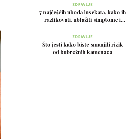
ZDRAVLJE
7 najčešćih uboda insekata, kako ih
razlikovati, ublažiti simptome i
kada zvati…
ZDRAVLJE
Što jesti kako biste smanjili rizik
od bubrežnih kamenaca