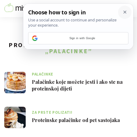
Sign in with Google
PRONAĐENO
50
REZULTATA ZA TAG
„PALAČINKE”
PALAČINKE
Palačinke koje možete jesti i ako ste na
proteinskoj dijeti
ZA PRSTE POLIZATI!
Proteinske palačinke od pet sastojaka