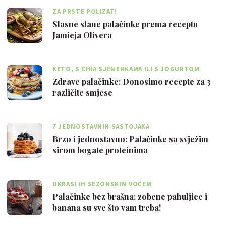
ZA PRSTE POLIZAT!
Slasne slane palačinke prema receptu
Jamieja Olivera
KETO, S CHIA SJEMENKAMA ILI S JOGURTOM
Zdrave palačinke: Donosimo recepte za 3
različite smjese
7 JEDNOSTAVNIH SASTOJAKA
Brzo i jednostavno: Palačinke sa svježim
sirom bogate proteinima
UKRASI IH SEZONSKIM VOĆEM
Palačinke bez brašna: zobene pahuljice i
banana su sve što vam treba!