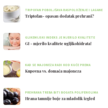
TRIPOFAN POBOLJŠAVA RASPOLOŽENJE I LAGANE
OBLIKE DEPRESIJE
Triptofan- opasan dodatak prehrani?
GLIKEMIJSKI INDEKS JE MJERILO KVALITETE
UGLJIKOHIDRATA, ALI NE I KVANTITETE
GI - mjerilo kvalitete ugljikohidrata!
KAD SE MAJONEZA RADI KOD KUĆE PREMA
RECEPTURI SADRŽI JOŠ VIŠE MASNOĆE
Kupovna vs. domaća majoneza
PREHRANA TREBA BITI BOGATA POLIFENOLIMA
KOJIH IMA U ŠLJIVAMA, MASLINAMA, KAKAOU
Hrana tamnije boje za mladolik izgled