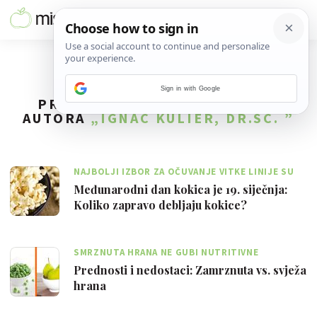
Sign in with Google
PRONAĐENO
58
REZULTATA ZA
AUTORA
„IGNAC KULIER, DR.SC. ”
NAJBOLJI IZBOR ZA OČUVANJE VITKE LINIJE SU
KOKICE KOJE NISU PEČENE U ULJU
Međunarodni dan kokica je 19. siječnja:
Koliko zapravo debljaju kokice?
SMRZNUTA HRANA NE GUBI NUTRITIVNE
VRIJEDNOSTI AKO SE ZAMRZNE U ROKU OD 48
Prednosti i nedostaci: Zamrznuta vs. svježa
SATI
hrana