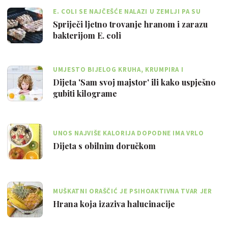
E. COLI SE NAJČEŠĆE NALAZI U ZEMLJI PA SU
NISKI PLODOVI POTENCIJALNO OPASNI
Spriječi ljetno trovanje hranom i zarazu
bakterijom E. coli
UMJESTO BIJELOG KRUHA, KRUMPIRA I
TJESTENINE, JEDI VOĆE I KUHANO POVRĆE
Dijeta 'Sam svoj majstor' ili kako uspješno
gubiti kilograme
UNOS NAJVIŠE KALORIJA DOPODNE IMA VRLO
POVOLJAN UTJECAJ NA GUBITAK KILOGRAMA
Dijeta s obilnim doručkom
MUŠKATNI ORAŠČIĆ JE PSIHOAKTIVNA TVAR JER
IZAZIVA TRBUŠNE BOLOVE I DEPRESIJU
Hrana koja izaziva halucinacije