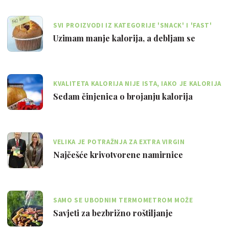
SVI PROIZVODI IZ KATEGORIJE 'SNACK' I 'FAST'
OBILUJU PRAZNIM KALORIJAMA
Uzimam manje kalorija, a debljam se
KVALITETA KALORIJA NIJE ISTA, IAKO JE KALORIJA
- KALORIJA IZ ČIPSA ILI GRAŠKA
Sedam činjenica o brojanju kalorija
VELIKA JE POTRAŽNJA ZA EXTRA VIRGIN
MASLINOVIM ULJEM I ONO SE ČESTO KRIVOTVORI
Najčešće krivotvorene namirnice
SAMO SE UBODNIM TERMOMETROM MOŽE
KONTROLIRATI UNUTARNJA TEMPERATURA MESA
Savjeti za bezbrižno roštiljanje