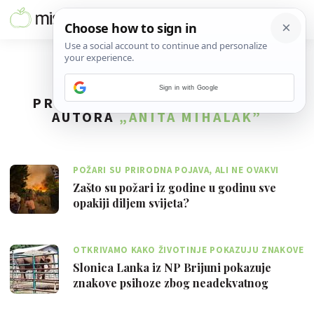
Sign in with Google
PRONAĐENO
307
REZULTATA ZA
AUTORA
„ANITA MIHALAK”
POŽARI SU PRIRODNA POJAVA, ALI NE OVAKVI
Zašto su požari iz godine u godinu sve
opakiji diljem svijeta?
OTKRIVAMO KAKO ŽIVOTINJE POKAZUJU ZNAKOVE
PSIHOZE
Slonica Lanka iz NP Brijuni pokazuje
znakove psihoze zbog neadekvatnog
smještaja