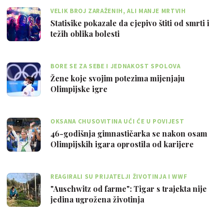
VELIK BROJ ZARAŽENIH, ALI MANJE MRTVIH
Statisike pokazale da cjepivo štiti od smrti i
težih oblika bolesti
BORE SE ZA SEBE I JEDNAKOST SPOLOVA
Žene koje svojim potezima mijenjaju
Olimpijske igre
OKSANA CHUSOVITINA UĆI ĆE U POVIJEST
46-godišnja gimnastičarka se nakon osam
Olimpijskih igara oprostila od karijere
REAGIRALI SU PRIJATELJI ŽIVOTINJA I WWF
"Auschwitz od farme": Tigar s trajekta nije
jedina ugrožena životinja