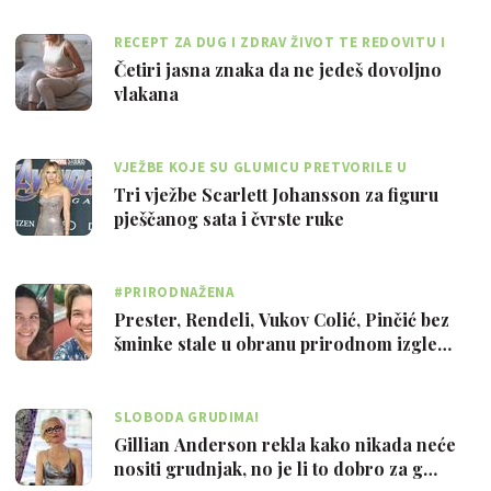
RECEPT ZA DUG I ZDRAV ŽIVOT TE REDOVITU I
ZDRAVU STOLICU
Četiri jasna znaka da ne jedeš dovoljno
vlakana
VJEŽBE KOJE SU GLUMICU PRETVORILE U
SUPERJUNAKINJU
Tri vježbe Scarlett Johansson za figuru
pješčanog sata i čvrste ruke
#PRIRODNAŽENA
Prester, Rendeli, Vukov Colić, Pinčić bez
šminke stale u obranu prirodnom izgle…
SLOBODA GRUDIMA!
Gillian Anderson rekla kako nikada neće
nositi grudnjak, no je li to dobro za g…