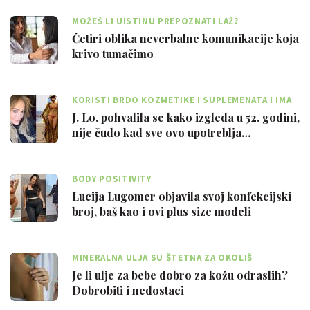
MOŽEŠ LI UISTINU PREPOZNATI LAŽ?
Četiri oblika neverbalne komunikacije koja
krivo tumačimo
KORISTI BRDO KOZMETIKE I SUPLEMENATA I IMA
TIM TENERA I KUHARA
J. Lo. pohvalila se kako izgleda u 52. godini,
nije čudo kad sve ovo upotreblja…
BODY POSITIVITY
Lucija Lugomer objavila svoj konfekcijski
broj, baš kao i ovi plus size modeli
MINERALNA ULJA SU ŠTETNA ZA OKOLIŠ
Je li ulje za bebe dobro za kožu odraslih?
Dobrobiti i nedostaci