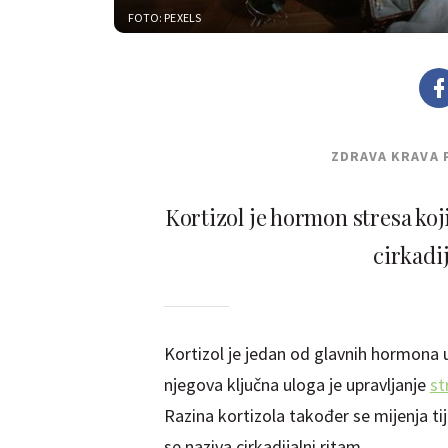
FOTO: PEXELS
ZDRAVA KRAVA 
Kortizol je hormon stresa koj
cirkadi
Kortizol je jedan od glavnih hormona u
njegova ključna uloga je upravljanje
st
Razina kortizola također se mijenja ti
se naziva cirkadijalni ritam.