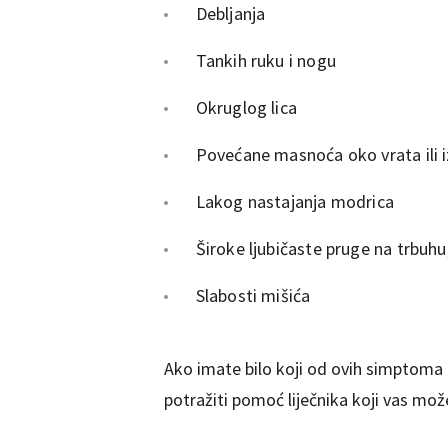
Debljanja
Tankih ruku i nogu
Okruglog lica
Povećane masnoća oko vrata ili 
Lakog nastajanja modrica
Široke ljubičaste pruge na trbuh
Slabosti mišića
Ako imate bilo koji od ovih simptoma i 
potražiti pomoć liječnika koji vas može