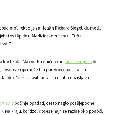
budimo", rekao je za Health Richard Siegel, dr. med.,
jabetes i lipide u Medicinskom centru Tufts.
osti."
ja kortizola. Ako netko obično radi
noćne smjene
ili
a
, ova reakcija može biti poremećena. Iako su
e da oko 75 % zdravih odraslih osoba doživljava
ortizola
počinje opadati, često naglo poslijepodne
). Na kraju, kortizol doseže najniže razine oko ponoći,