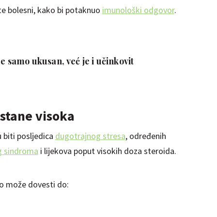
te bolesni, kako bi potaknuo
imunološki odgovor
.
je samo ukusan, već je i učinkovit
ostane visoka
 biti posljedica
dugotrajnog stresa
, određenih
g sindroma
i lijekova poput visokih doza steroida.
to može dovesti do: