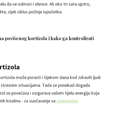
u da se odmori i obnovi. Ali oko tri sata ujutro,
e, cijeli ciklus počinje ispočetka.
 povišenog kortizola i kako ga kontrolirati
rtizola
ortizola može porasti i tijekom dana kod zdravih ljudi
no stresnim situacijama. Tada se ponekad događa
tizol se povećava i osigurava vašem tijelu energiju koja
ih kiselina - za suočavanje sa
stresorima
.