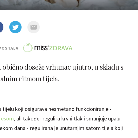
POSTALA
i obično doseže vrhunac ujutro, u skladu s
jalnim ritmom tijela.
 tijelu koji osigurava nesmetano funkcioniranje -
resom
, ali također regulira krvni tlak i smanjuje upalu.
jekom dana - regulirana je unutarnjim satom tijela koji