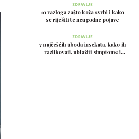
ZDRAVLJE
10 razloga zašto koža svrbi i kako
se riješiti te neugodne pojave
ZDRAVLJE
7 najčešćih uboda insekata, kako ih
razlikovati, ublažiti simptome i
kada zvati…