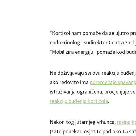
"Kortizol nam pomaže da se ujutro pro
endokrinolog i sudirektor Centra za di
"Mobilizira energiju i pomaže kod budn
Ne doživljavaju svi ovu reakciju buđen
ako redovito ima
poremećaje spavanj
istraživanja ograničena, procjenjuje s
reakciju buđenja kortizola
.
Nakon tog jutarnjeg vrhunca,
razina
k
(zato ponekad osjetite pad oko 15 sati