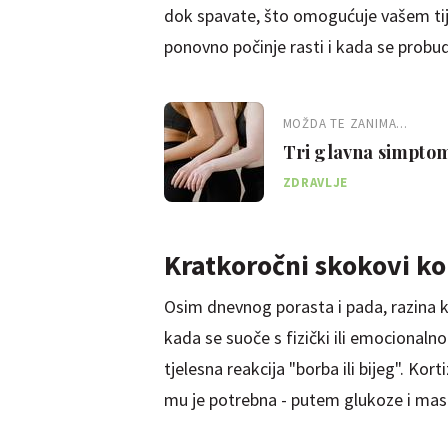
dok spavate, što omogućuje vašem tijel
ponovno počinje rasti i kada se probudit
MOŽDA TE ZANIMA...
Tri glavna simptoma
ZDRAVLJE
Kratkoročni skokovi ko
Osim dnevnog porasta i pada, razina k
kada se suoče s fizički ili emocional
tjelesna reakcija "borba ili bijeg". Kor
mu je potrebna - putem glukoze i masn