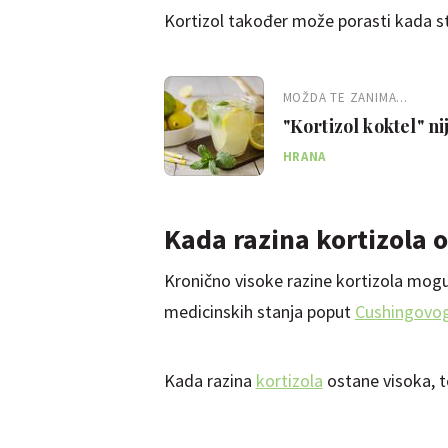
Kortizol također može porasti kada s
MOŽDA TE ZANIMA...
"Kortizol koktel" ni
HRANA
Kada razina kortizola 
Kronično visoke razine kortizola mogu
medicinskih stanja poput
Cushingovo
Kada razina
kortizola
ostane visoka, 