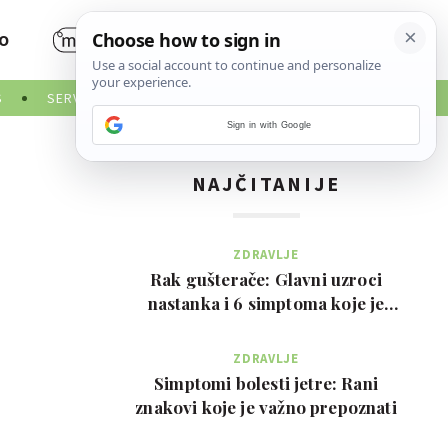
O
S
SERVISNE INFORMACIJE
Sign in with Google
NAJČITANIJE
ZDRAVLJE
Rak gušterače: Glavni uzroci
nastanka i 6 simptoma koje je
važno prepoznati na …
ZDRAVLJE
Simptomi bolesti jetre: Rani
znakovi koje je važno prepoznati