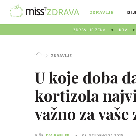
ZDRAVLJE
DIJ
ZDRAVLJE ŽENA
KRV
ZDRAVLJE
U koje doba d
kortizola najvi
važno za vaše 
PIŠE
IVA BARLEK
03. STUDENOGA 2025.