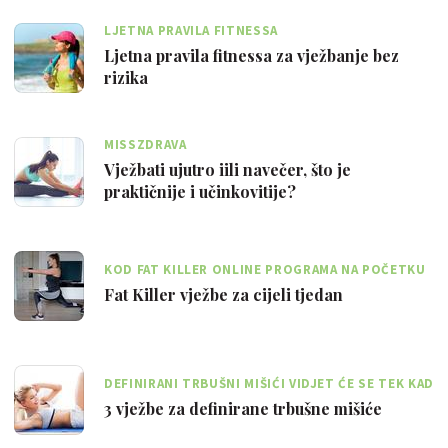
LJETNA PRAVILA FITNESSA
Ljetna pravila fitnessa za vježbanje bez
rizika
MISSZDRAVA
Vježbati ujutro iili navečer, što je
praktičnije i učinkovitije?
KOD FAT KILLER ONLINE PROGRAMA NA POČETKU
SE POSTAVLJAJU I ZAPISUJU CILJEVI
Fat Killer vježbe za cijeli tjedan
DEFINIRANI TRBUŠNI MIŠIĆI VIDJET ĆE SE TEK KAD
ISTOPIŠ MASNE NASLAGE
3 vježbe za definirane trbušne mišiće