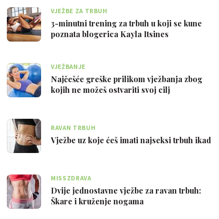
VJEŽBE ZA TRBUH
3-minutni trening za trbuh u koji se kune
poznata blogerica Kayla Itsines
VJEŽBANJE
Najčešće greške prilikom vježbanja zbog
kojih ne možeš ostvariti svoj cilj
RAVAN TRBUH
Vježbe uz koje ćeš imati najseksi trbuh ikad
MISSZDRAVA
Dvije jednostavne vježbe za ravan trbuh:
Škare i kruženje nogama