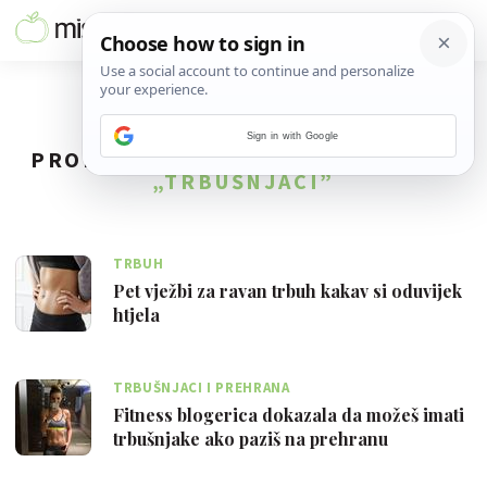
Sign in with Google
PRONAĐENO
58
REZULTATA ZA TAG
„TRBUŠNJACI”
TRBUH
Pet vježbi za ravan trbuh kakav si oduvijek
htjela
TRBUŠNJACI I PREHRANA
Fitness blogerica dokazala da možeš imati
trbušnjake ako paziš na prehranu