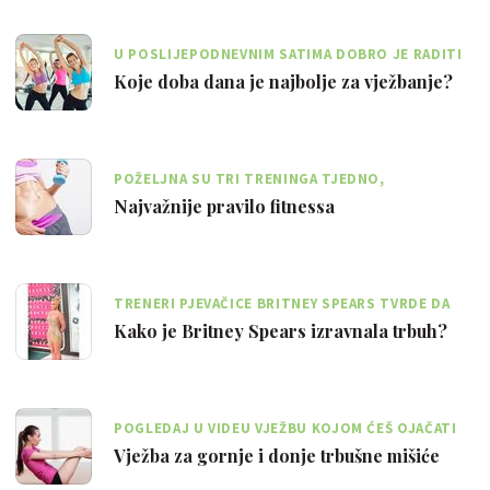
U POSLIJEPODNEVNIM SATIMA DOBRO JE RADITI
TRENINGE SNAGE
Koje doba dana je najbolje za vježbanje?
POŽELJNA SU TRI TRENINGA TJEDNO,
RASPOREĐENA TAKO DA JE IZMEĐU SVAKOG DAN
Najvažnije pravilo fitnessa
ODMORA
TRENERI PJEVAČICE BRITNEY SPEARS TVRDE DA
OVE VJEŽBE ČINE ČUDA ZA TRBUH
Kako je Britney Spears izravnala trbuh?
POGLEDAJ U VIDEU VJEŽBU KOJOM ĆEŠ OJAČATI
TRBUŠNE MIŠIĆE
Vježba za gornje i donje trbušne mišiće