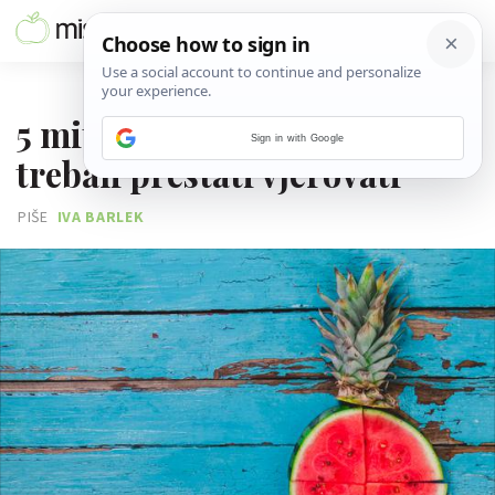
07. SRPNJA 2026.
5 mitova o voću u koje bismo
Sign in with Google
trebali prestati vjerovati
PIŠE
IVA BARLEK