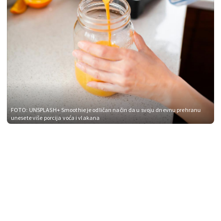
FOTO: UNSPLASH+
Smoothie je odličan način da u svoju dnevnu prehranu
unesete više porcija voća i vlakana