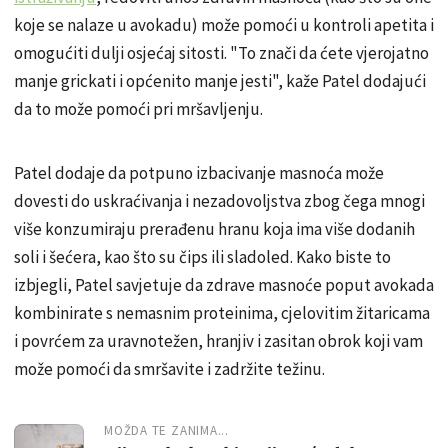
koje se nalaze u avokadu) može pomoći u kontroli apetita i
omogućiti dulji osjećaj sitosti. "To znači da ćete vjerojatno
manje grickati i općenito manje jesti", kaže Patel dodajući
da to može pomoći pri mršavljenju.
Patel dodaje da potpuno izbacivanje masnoća može
dovesti do uskraćivanja i nezadovoljstva zbog čega mnogi
više konzumiraju prerađenu hranu koja ima više dodanih
soli i šećera, kao što su čips ili sladoled. Kako biste to
izbjegli, Patel savjetuje da zdrave masnoće poput avokada
kombinirate s nemasnim proteinima, cjelovitim žitaricama
i povrćem za uravnotežen, hranjiv i zasitan obrok koji vam
može pomoći da smršavite i zadržite težinu.
MOŽDA TE ZANIMA...