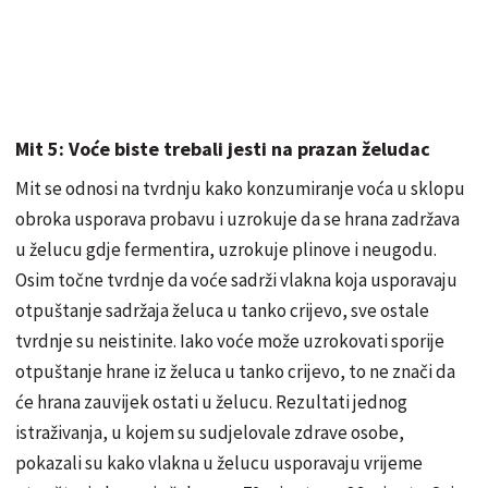
Mit 5: Voće biste trebali jesti na prazan želudac
Mit se odnosi na tvrdnju kako konzumiranje voća u sklopu
obroka usporava probavu i uzrokuje da se hrana zadržava
u želucu gdje fermentira, uzrokuje plinove i neugodu.
Osim točne tvrdnje da voće sadrži vlakna koja usporavaju
otpuštanje sadržaja želuca u tanko crijevo, sve ostale
tvrdnje su neistinite. Iako voće može uzrokovati sporije
otpuštanje hrane iz želuca u tanko crijevo, to ne znači da
će hrana zauvijek ostati u želucu. Rezultati jednog
istraživanja, u kojem su sudjelovale zdrave osobe,
pokazali su kako vlakna u želucu usporavaju vrijeme