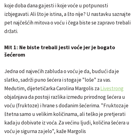
koje doba dana ga jesti i koje voće u potpunosti
izbjegavati. Ali što je istina, a što nije? U nastavku saznajte
pet najčešćih mitova o voću i čega biste se zapravo trebali
držati.
Mit 1: Ne biste trebali jesti voće jer je bogato
šećerom
Jedna od najvećih zabluda o voću je da, budući da je
slatko, sadrži puno šećera i stoga je "loše" za vas.
Međutim, dijetetičarka Carolina Margolis za
Livestrong
objašnjava da postoji razlika između prirodnog šećera u
voću (fruktoze) i hrane s dodanim šećerima. "Fruktoza je
štetna samo u velikim količinama, ali teško je pretjerati
kada ju dobivate iz voća. Za većinu ljudi, količina šećera u
voću je sigurna za jelo", kaže Margolis