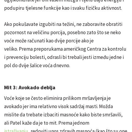
podupiru tjelesne funkcije kao i svaku fizičku aktivnost.
Ako pokušavate izgubiti na težini, ne zaboravite obratiti
pozornost na veličinu porcija, posebno zato što se neko
voće može računati kao dvije porcije ako je
veliko. Prema preporukama američkog Centra za kontrolu
i prevenciju bolesti, odrasli bi trebali jesti između jedne i
pol do dvije šalice voća dnevno.
Mit 3: Avokado deblja
Voće koje se često eliminira prilikom mršavljenja je
avokado jer ima relativno visok sadržaj masti. Možda
mislite da trebate izbaciti masnoće kako biste smršavili,
ali Patel kaže da je to mit. Prema jednom
istraživanju
, redoviti unos zdravih masnoća (kao što su one