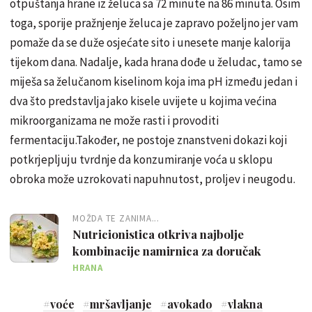
otpuštanja hrane iz želuca sa 72 minute na 86 minuta. Osim
toga, sporije pražnjenje želuca je zapravo poželjno jer vam
pomaže da se duže osjećate sito i unesete manje kalorija
tijekom dana. Nadalje, kada hrana dođe u želudac, tamo se
miješa sa želučanom kiselinom koja ima pH između jedan i
dva što predstavlja jako kisele uvijete u kojima većina
mikroorganizama ne može rasti i provoditi
fermentaciju.Također, ne postoje znanstveni dokazi koji
potkrjepljuju tvrdnje da konzumiranje voća u sklopu
obroka može uzrokovati napuhnutost, proljev i neugodu.
MOŽDA TE ZANIMA...
Nutricionistica otkriva najbolje
kombinacije namirnica za doručak
HRANA
#
voće
#
mršavljanje
#
avokado
#
vlakna