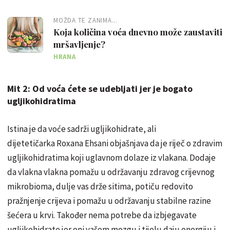
MOŽDA TE ZANIMA...
Koja količina voća dnevno može zaustaviti
mršavljenje?
HRANA
Mit 2: Od voća ćete se udebljati jer je bogato
ugljikohidratima
Istina je da voće sadrži ugljikohidrate, ali
dijetetičarka Roxana Ehsani objašnjava da je riječ o zdravim
ugljikohidratima koji uglavnom dolaze iz vlakana. Dodaje
da vlakna vlakna pomažu u održavanju zdravog crijevnog
mikrobioma, dulje vas drže sitima, potiču redovito
pražnjenje crijeva i pomažu u održavanju stabilne razine
šećera u krvi. Također nema potrebe da izbjegavate
ugljikohidrate jer oni vašem mozgu i tijelu daju energiju i