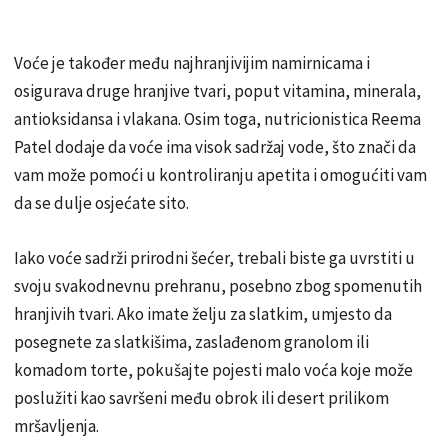
Voće je također među najhranjivijim namirnicama i
osigurava druge hranjive tvari, poput vitamina, minerala,
antioksidansa i vlakana. Osim toga, nutricionistica Reema
Patel dodaje da voće ima visok sadržaj vode, što znači da
vam može pomoći u kontroliranju apetita i omogućiti vam
da se dulje osjećate sito.
Iako voće sadrži prirodni šećer, trebali biste ga uvrstiti u
svoju svakodnevnu prehranu, posebno zbog spomenutih
hranjivih tvari. Ako imate želju za slatkim, umjesto da
posegnete za slatkišima, zaslađenom granolom ili
komadom torte, pokušajte pojesti malo voća koje može
poslužiti kao savršeni među obrok ili desert prilikom
mršavljenja.