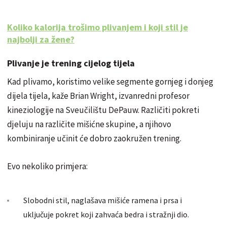
Koliko kalorija trošimo plivanjem i koji stil je
najbolji za žene?
Plivanje je trening cijelog tijela
Kad plivamo, koristimo velike segmente gornjeg i donjeg
dijela tijela, kaže Brian Wright, izvanredni profesor
kineziologije na Sveučilištu DePauw.
Različiti pokreti
djeluju na različite mišićne skupine, a njihovo
kombiniranje učinit će dobro zaokružen trening.
Evo nekoliko primjera:
Slobodni stil, naglašava mišiće ramena i prsa i
uključuje pokret koji zahvaća bedra i stražnji dio.