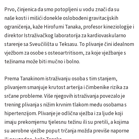
Prvo, činjenica da smo potopljeni u vodu znači da su
naše kosti i mišići donekle oslobođeni gravitacijskih
ograničenja, kaže Hirofumi Tanaka, profesor kineziologije i
direktor Istraživačkog laboratorija za kardiovaskularno
starenje sa Sveučilišta u Teksasu. To plivanje čini idealnom
vježbom za osobe s osteoartritisom, za koje vježbanje s
težinama može biti mučno i bolno.
Prema Tanakinom istraživanju osoba s tim stanjem,
plivanjem smanjuje krutost arterija i čimbenike rizika za
srčane probleme. Više njegovih istraživanja povezalo je
trening plivanja s nižim krvnim tlakom među osobama s
hipertenzijom. Plivanje je odlična vježba i za ljude koji
imaju prekomjernu tjelesnu težinu ili su pretili, a kojima
su aerobne vježbe poput trčanja možda previše naporne