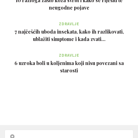
10 razloga zašto koža svrbi i kako se riješiti te
neugodne pojave
ZDRAVLJE
7 najčešćih uboda insekata, kako ih razlikovati,
ublažiti simptome i kada zvati…
ZDRAVLJE
6 uzroka boli u koljenima koji nisu povezani sa
starosti