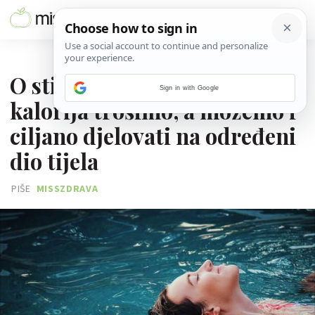
07. SRPNJA 2026.
O stilu plivanja ovisi koliko
Sign in with Google
kalorija trošimo, a možemo i
ciljano djelovati na određeni
dio tijela
PIŠE
MISSZDRAVA