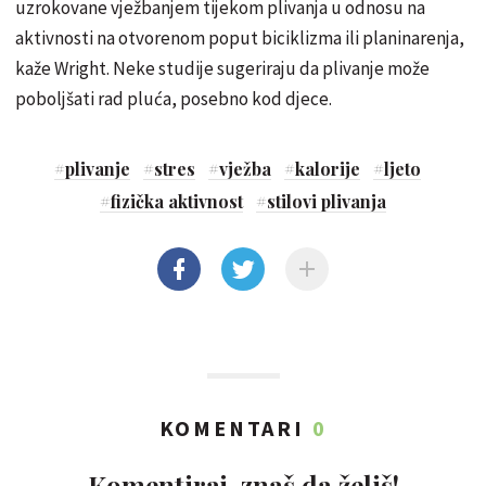
uzrokovane vježbanjem tijekom plivanja u odnosu na
aktivnosti na otvorenom poput biciklizma ili planinarenja,
kaže Wright. Neke studije sugeriraju da plivanje može
poboljšati rad pluća, posebno kod djece.
#
plivanje
#
stres
#
vježba
#
kalorije
#
ljeto
#
fizička aktivnost
#
stilovi plivanja
KOMENTARI
0
Komentiraj, znaš da želiš!