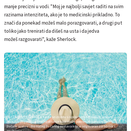
manje precizni u vodi. "Moj je najbolji savjet raditi na svim
razinama intenziteta, ako je to medicinski prikladno. To
znači da ponekad možeš malo porazgovarati, a drugi put
toliko jako trenirati da dišeš na usta i da jedva
možeš razgovarati", kaže Sherlock.
FOTO: SHUTTERSTOCK
Kada se izvedu s ispravnom tehnikom, pokreti
plivanja uključuju ritmično disanje koje može pokrenuti parasimpatički
živčani sustav - dio našeg živčanog sustava koji je odgovoran za odmor i
opuštanje.