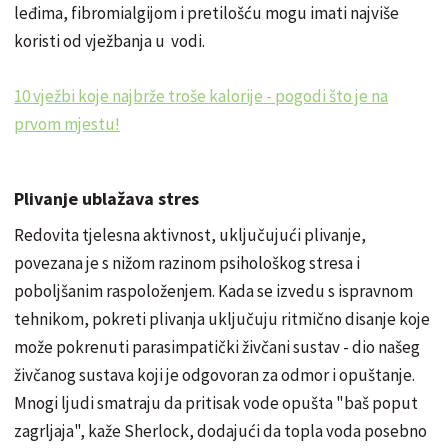
leđima, fibromialgijom i pretilošću mogu imati najviše
koristi od vježbanja u vodi.
10 vježbi koje najbrže troše kalorije - pogodi što je na
prvom mjestu!
Plivanje ublažava stres
Redovita tjelesna aktivnost, uključujući plivanje,
povezana je s nižom razinom psihološkog stresa i
poboljšanim raspoloženjem. Kada se izvedu s ispravnom
tehnikom, pokreti plivanja uključuju ritmično disanje koje
može pokrenuti parasimpatički živčani sustav - dio našeg
živčanog sustava koji je odgovoran za odmor i opuštanje.
Mnogi ljudi smatraju da pritisak vode opušta "baš poput
zagrljaja", kaže Sherlock, dodajući da topla voda posebno