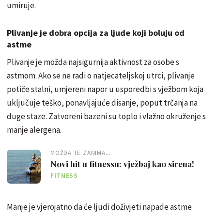
umiruje.
Plivanje je dobra opcija za ljude koji boluju od
astme
Plivanje je možda najsigurnija aktivnost za osobe s
astmom. Ako se ne radi o natjecateljskoj utrci, plivanje
potiče stalni, umjereni napor u usporedbi s vježbom koja
uključuje teško, ponavljajuće disanje, poput trčanja na
duge staze. Zatvoreni bazeni su toplo i vlažno okruženje s
manje alergena.
MOŽDA TE ZANIMA...
Novi hit u fitnessu: vježbaj kao sirena!
FITNESS
Manje je vjerojatno da će ljudi doživjeti napade astme