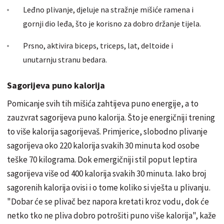
Leđno plivanje, djeluje na stražnje mišiće ramena i
gornji dio leđa, što je korisno za dobro držanje tijela.
Prsno, aktivira biceps, triceps, lat, deltoide i
unutarnju stranu bedara.
Sagorijeva puno kalorija
Pomicanje svih tih mišića zahtijeva puno energije, a to
zauzvrat sagorijeva puno kalorija. Što je energičniji trening
to više kalorija sagorijevaš. Primjerice, slobodno plivanje
sagorijeva oko 220 kalorija svakih 30 minuta kod osobe
teške 70 kilograma. Dok emergičniji stil poput leptira
sagorijeva više od 400 kalorija svakih 30 minuta.
Iako broj
sagorenih kalorija ovisi i o tome koliko si vješta u plivanju.
"Dobar će se plivač bez napora kretati kroz vodu, dok će
netko tko ne pliva dobro potrošiti puno više kalorija", kaže