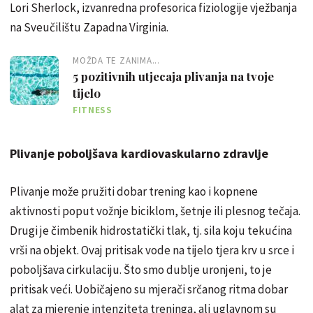
Lori Sherlock, izvanredna profesorica fiziologije vježbanja
na Sveučilištu Zapadna Virginia.
MOŽDA TE ZANIMA...
5 pozitivnih utjecaja plivanja na tvoje
tijelo
FITNESS
Plivanje poboljšava kardiovaskularno zdravlje
Plivanje može pružiti dobar trening kao i kopnene
aktivnosti poput vožnje biciklom, šetnje ili plesnog tečaja.
Drugi je čimbenik hidrostatički tlak, tj. sila koju tekućina
vrši na objekt. Ovaj pritisak vode na tijelo tjera krv u srce i
poboljšava cirkulaciju. Što smo dublje uronjeni, to je
pritisak veći. Uobičajeno su mjerači srčanog ritma dobar
alat za mjerenje intenziteta treninga, ali uglavnom su