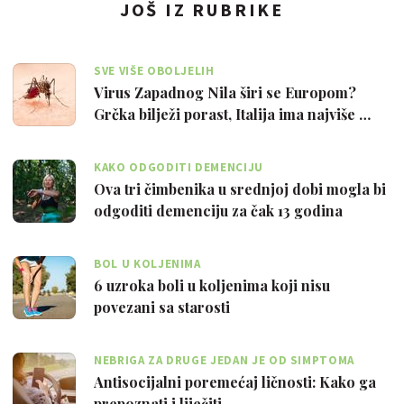
JOŠ IZ RUBRIKE
SVE VIŠE OBOLJELIH
Virus Zapadnog Nila širi se Europom?
Grčka bilježi porast, Italija ima najviše …
KAKO ODGODITI DEMENCIJU
Ova tri čimbenika u srednjoj dobi mogla bi
odgoditi demenciju za čak 13 godina
BOL U KOLJENIMA
6 uzroka boli u koljenima koji nisu
povezani sa starosti
NEBRIGA ZA DRUGE JEDAN JE OD SIMPTOMA
Antisocijalni poremećaj ličnosti: Kako ga
prepoznati i liječiti