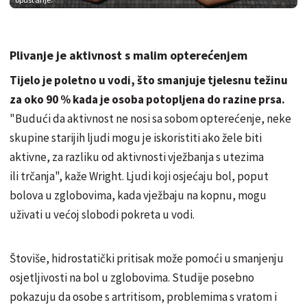
Plivanje je aktivnost s malim opterećenjem
Tijelo je poletno u vodi, što smanjuje tjelesnu težinu
za oko 90 % kada je osoba potopljena do razine prsa.
"Budući da aktivnost ne nosi sa sobom opterećenje, neke
skupine starijih ljudi mogu je iskoristiti ako žele biti
aktivne, za razliku od aktivnosti vježbanja s utezima
ili trčanja", kaže Wright. Ljudi koji osjećaju bol, poput
bolova u zglobovima, kada vježbaju na kopnu, mogu
uživati ​​u većoj slobodi pokreta u vodi.
Štoviše, hidrostatički pritisak može pomoći u smanjenju
osjetljivosti na bol u zglobovima. Studije posebno
pokazuju da osobe s artritisom, problemima s vratom i