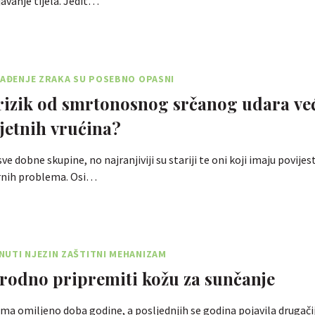
avanje tijela. Jedit…
GAĐENJE ZRAKA SU POSEBNO OPASNI
 rizik od smrtonosnog srčanog udara ve
ljetnih vrućina?
sve dobne skupine, no najranjiviji su stariji te oni koji imaju povijes
rnih problema. Osi…
UTI NJEZIN ZAŠTITNI MEHANIZAM
rodno pripremiti kožu za sunčanje
ma omiljeno doba godine, a posljednjih se godina pojavila drugačij