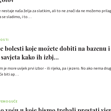
 nestaje naša želja za slatkim, ali to ne znači da ne možemo prila
a se sladimo, i to…
NOSTI
će bolesti koje možete dobiti na bazenu i
 savjeta kako ih izbj…
je more uvijek prvi izbor - ili rijeka, pa i jezero. No ako nema drug
 će biti ap…
SVEMOGUĆE
 o voću u koje bismo trebali prestati vje