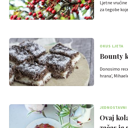
Ljetne vrućine
za tegobe koje
OKUS LJETA
Bounty k
Donosimo recep
hrana', Mihael
JEDNOSTAVNI 
Ovaj kol
začas je