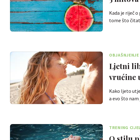
Kada je riječ 
tome što čitat
OBJAŠNJENJE
Ljetni l
vrućine 
Kako ljeto utj
a evo što nam
TRENING CIJE
O stilu 