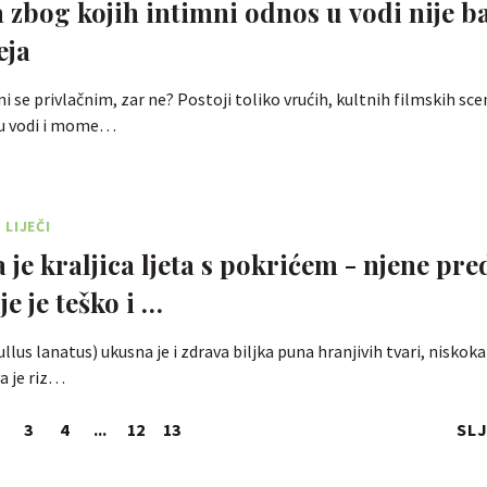
a zbog kojih intimni odnos u vodi nije b
eja
i se privlačnim, zar ne? Postoji toliko vrućih, kultnih filmskih sce
s u vodi i mome…
LIJEČI
 je kraljica ljeta s pokrićem - njene pre
je je teško i …
llus lanatus) ukusna je i zdrava biljka puna hranjivih tvari, niskoka
a je riz…
3
4
...
12
13
SL