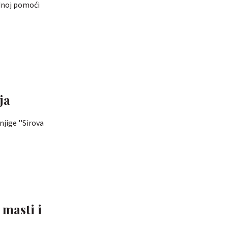
odnoj pomoći
ja
jige ''Sirova
 masti i