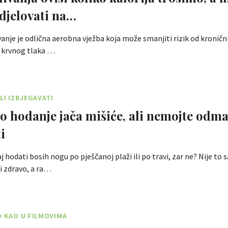
 djelovati na…
vanje je odlična aerobna vježba koja može smanjiti rizik od kroničn
 krvnog tlaka …
LI IZBJEGAVATI
 hodanje jača mišiće, ali nemojte odm
i
aj hodati bosih nogu po pješčanoj plaži ili po travi, zar ne? Nije to
 i zdravo, a ra…
O KAO U FILMOVIMA