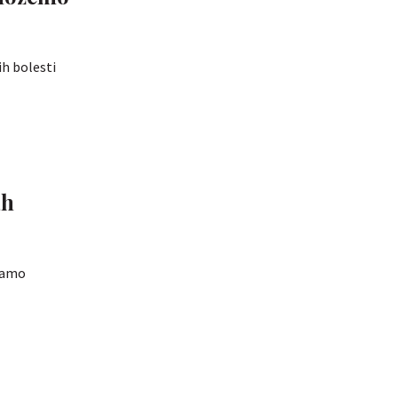
ih bolesti
ah
 samo