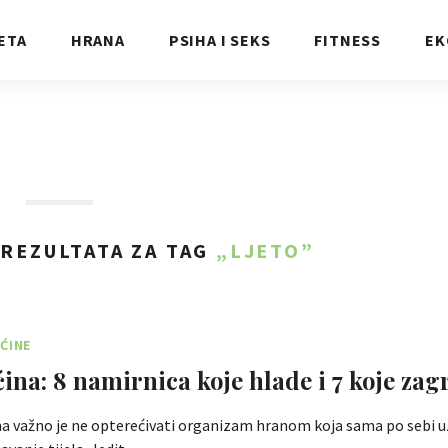
ETA
HRANA
PSIHA I SEKS
FITNESS
EK
REZULTATA ZA TAG
„LJETO”
ĆINE
ina: 8 namirnica koje hlade i 7 koje zag
na važno je ne opterećivati organizam hranom koja sama po sebi u