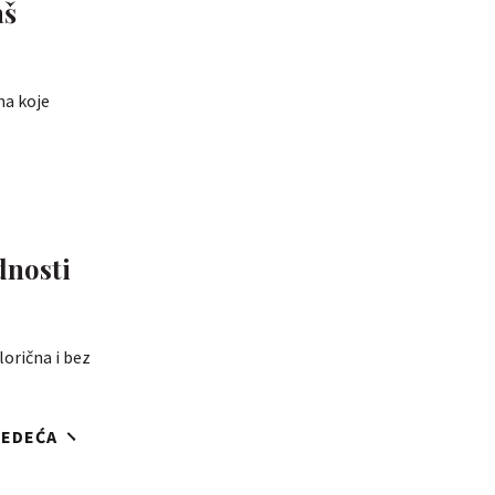
aš
na koje
dnosti
lorična i bez
JEDEĆA