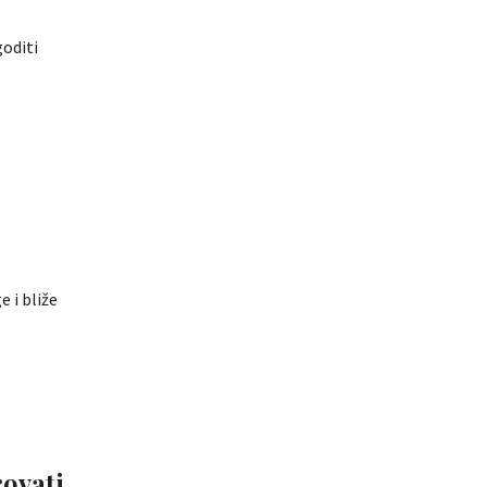
goditi
e i bliže
rovati