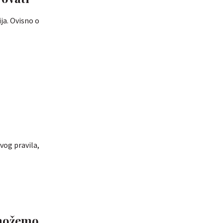
ja. Ovisno o
o
vog pravila,
 možemo