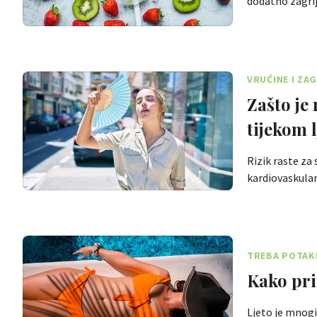
dodatno zagrij
VRUĆINE I ZA
Zašto je
tijekom 
Rizik raste za 
kardiovaskula
TREBA POTAKN
Kako pri
Ljeto je mnogi