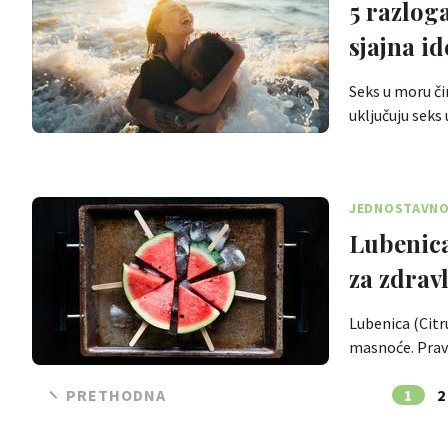
5 razlog
sjajna id
Seks u moru čin
uključuju sek
JEDNOSTAVNO 
Lubenica
za zdravl
Lubenica (Citru
masnoće. Prav
PRETHODNA
1
2