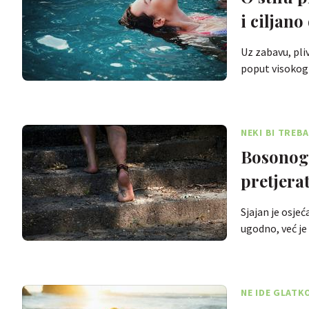
i ciljano
Uz zabavu, pli
poput visokog
NEKI BI TREBA
Bosonogo
pretjerat
Sjajan je osjeć
ugodno, već je
NE IDE GLATK