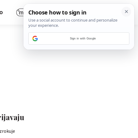
O
Sign in with Google
rijavaju
zrokuje