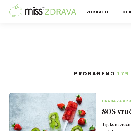
ZDRAVLJE
DIJ
PRONAĐENO
179
HRANA ZA VRU
SOS vruć
Tijekom vrući