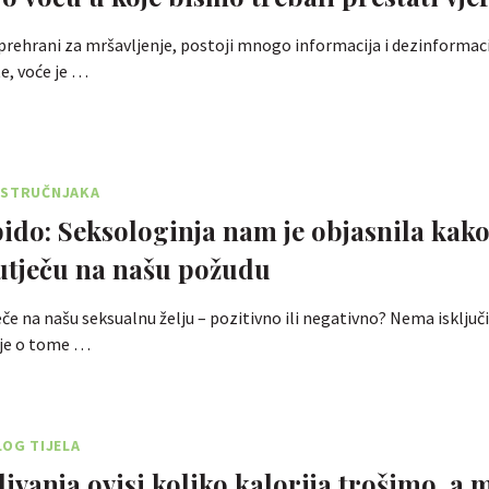
o prehrani za mršavljenje, postoji mnogo informacija i dezinformaci
e, voće je …
 STRUČNJAKA
ibido: Seksologinja nam je objasnila kak
utječu na našu požudu
eče na našu seksualnu želju – pozitivno ili negativno? Nema isključi
 je o tome …
LOG TIJELA
plivanja ovisi koliko kalorija trošimo, a