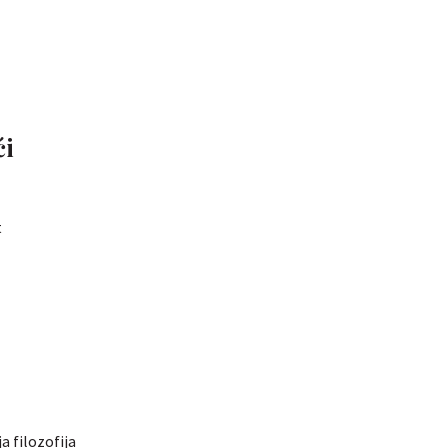
ći
t
a filozofija