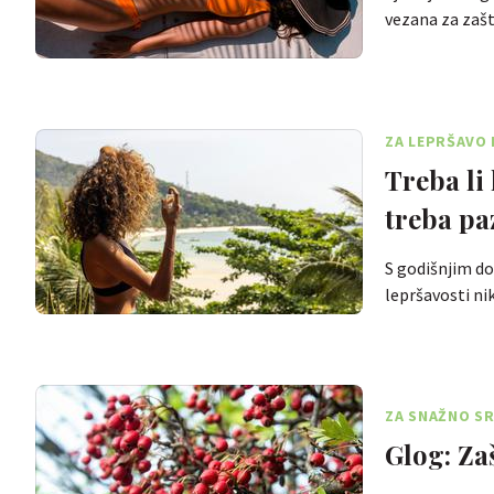
vezana za zaš
ZA LEPRŠAVO 
Treba li 
treba paz
S godišnjim dob
lepršavosti n
ZA SNAŽNO SR
Glog: Zaš