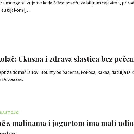
 za mnoge su vrijeme kada češće posežu za biljnim čajevima, prir
 su tijekom lj…
olač: Ukusna i zdrava slastica bez pečen
t za domaći sirovi Bounty od badema, kokosa, kakaa, datulja iz kn
e Devescovi.
SASTOJCI
ač s malinama i jogurtom ima mali udio
 gotov