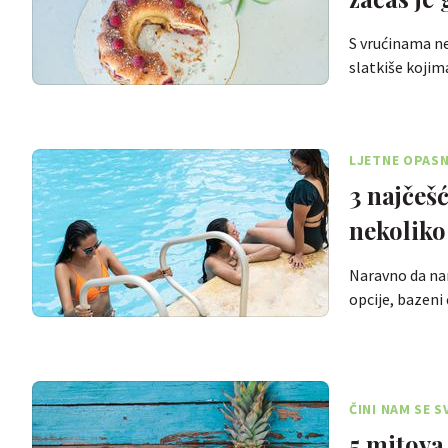
S vrućinama ne
slatkiše kojim
LJETNE OPAS
3 najčeš
nekoliko
Naravno da nam 
opcije, bazeni
ČINI NAM SE 
5 mitova