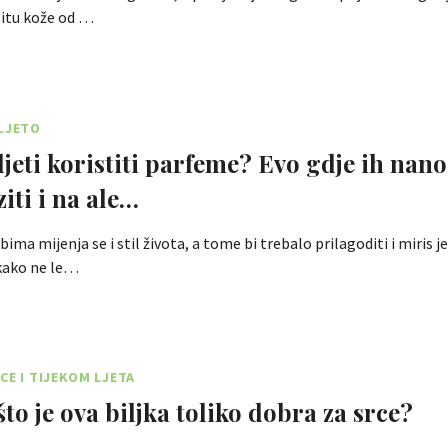
titu kože od …
LJETO
ljeti koristiti parfeme? Evo gdje ih nanos
iti i na ale…
ima mijenja se i stil života, a tome bi trebalo prilagoditi i miris je
ikako ne le…
CE I TIJEKOM LJETA
to je ova biljka toliko dobra za srce?