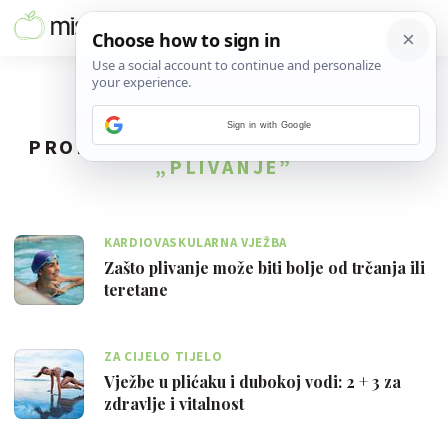
Sign in with Google
PRONAĐENO
57
REZULTATA ZA TAG
„PLIVANJE”
KARDIOVASKULARNA VJEŽBA
Zašto plivanje može biti bolje od trčanja ili
teretane
ZA CIJELO TIJELO
Vježbe u plićaku i dubokoj vodi: 2 + 3 za
zdravlje i vitalnost