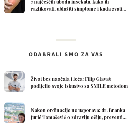
7 najčešćih uboda insekata, kako ih
razlikovati, ublažiti simptome i kada zvati…