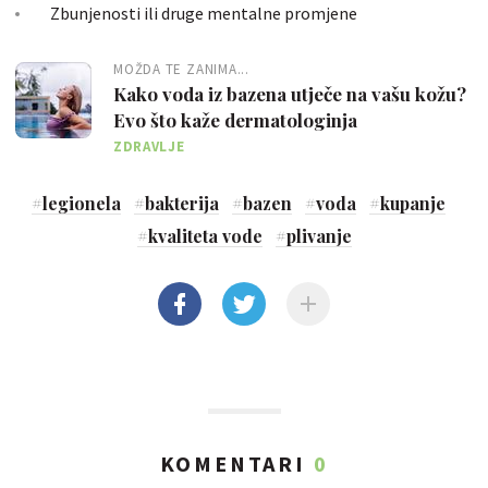
Zbunjenosti ili druge mentalne promjene
MOŽDA TE ZANIMA...
Kako voda iz bazena utječe na vašu kožu?
Evo što kaže dermatologinja
ZDRAVLJE
#
legionela
#
bakterija
#
bazen
#
voda
#
kupanje
#
kvaliteta vode
#
plivanje
KOMENTARI
0