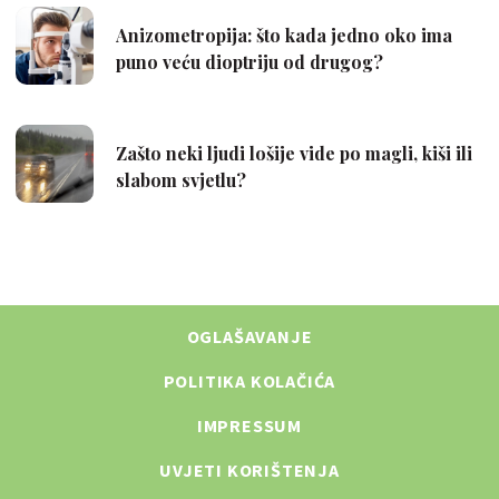
OGLAŠAVANJE
POLITIKA KOLAČIĆA
IMPRESSUM
UVJETI KORIŠTENJA