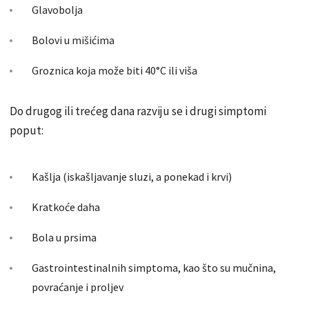
Glavobolja
Bolovi u mišićima
Groznica koja može biti 40°C ili viša
Do drugog ili trećeg dana razviju se i drugi simptomi
poput:
Kašlja (iskašljavanje sluzi, a ponekad i krvi)
Kratkoće daha
Bola u prsima
Gastrointestinalnih simptoma, kao što su mučnina,
povraćanje i proljev