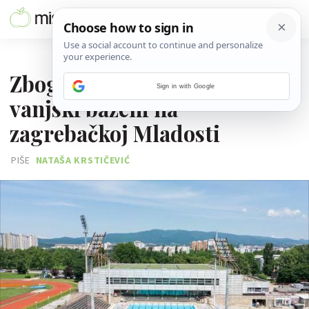
08. SRPNJA 2026.
Zbog legionele zatvoreni
Sign in with Google
vanjski bazeni na
zagrebačkoj Mladosti
PIŠE
NATAŠA KRSTIČEVIĆ