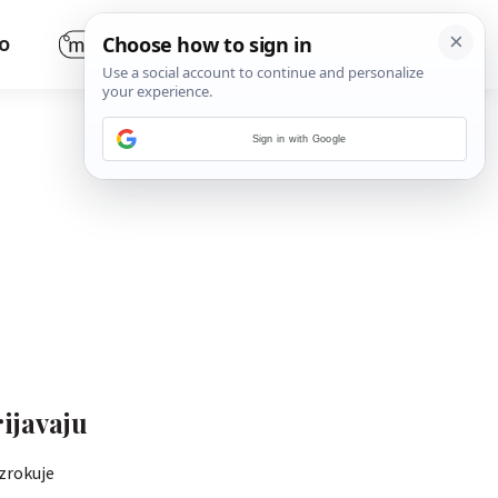
O
Sign in with Google
rijavaju
zrokuje