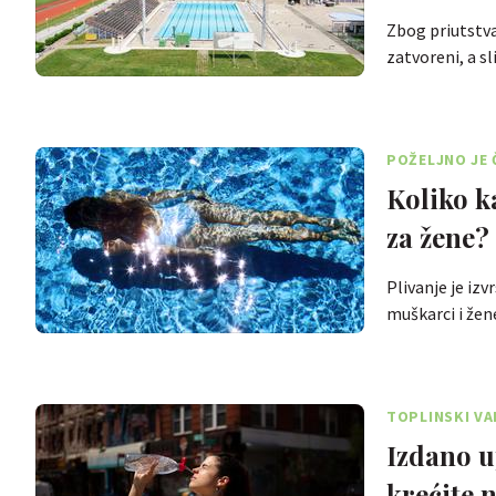
Zbog priutstva
zatvoreni, a s
POŽELJNO JE 
Koliko ka
za žene?
Plivanje je iz
muškarci i žen
TOPLINSKI VA
Izdano u
krećite 