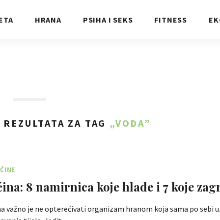
ETA
HRANA
PSIHA I SEKS
FITNESS
EK
5
REZULTATA ZA TAG
„VODA”
ĆINE
ina: 8 namirnica koje hlade i 7 koje zag
na važno je ne opterećivati organizam hranom koja sama po sebi u