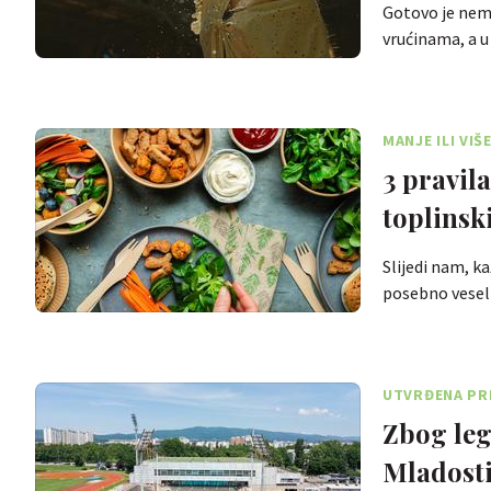
Gotovo je nemo
vrućinama, a 
MANJE ILI VIŠ
3 pravil
toplinski
Slijedi nam, ka
posebno veseli
UTVRĐENA PR
Zbog leg
Mladost