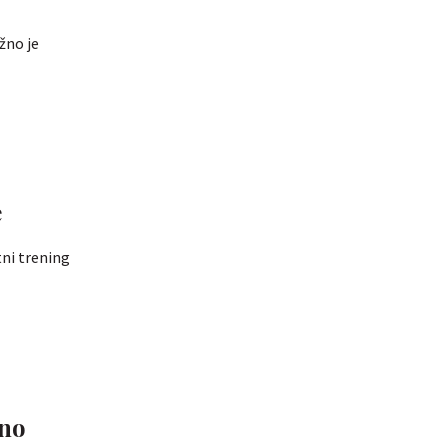
žno je
e
tni trening
jno