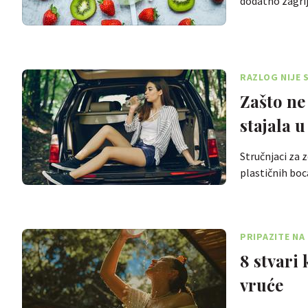
dodatno zagrij
RAZLOG NIJE
Zašto ne 
stajala 
Stručnjaci za z
plastičnih boc
PRIPAZITE NA
8 stvari 
vruće