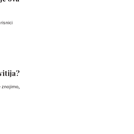
risnici
vitija?
e znojimo,