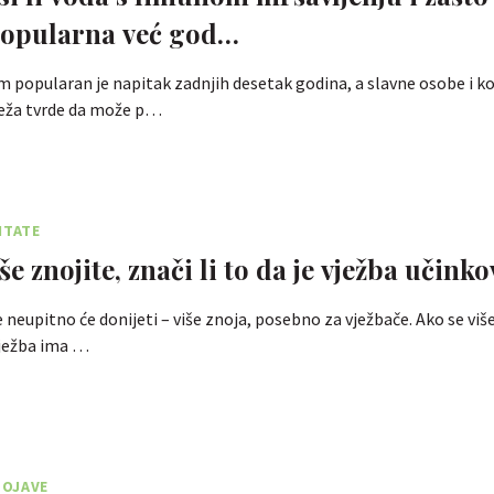
popularna već god…
 popularan je napitak zadnjih desetak godina, a slavne osobe i ko
eža tvrde da može p…
ITATE
še znojite, znači li to da je vježba učinko
e neupitno će donijeti – više znoja, posebno za vježbače. Ako se viš
 vježba ima …
OJAVE