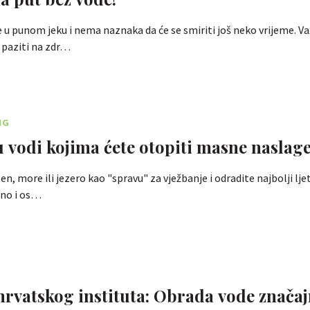
je u punom jeku i nema naznaka da će se smiriti još neko vrijeme. Va
i paziti na zdr…
NG
 u vodi kojima ćete otopiti masne naslag
en, more ili jezero kao "spravu" za vježbanje i odradite najbolji lje
edno i os…
 hrvatskog instituta: Obrada vode znača