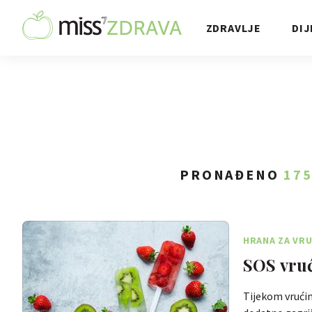
ZDRAVLJE
DIJ
PRONAĐENO
17
HRANA ZA VRU
SOS vruć
Tijekom vrući