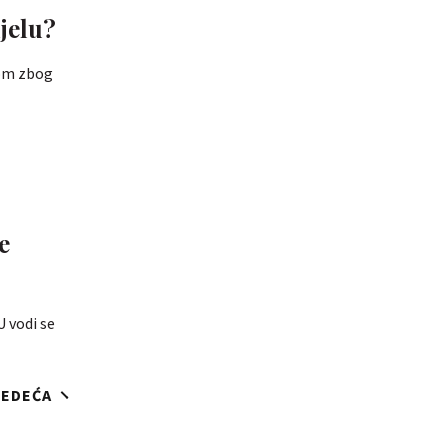
jelu?
dom zbog
e
U vodi se
JEDEĆA