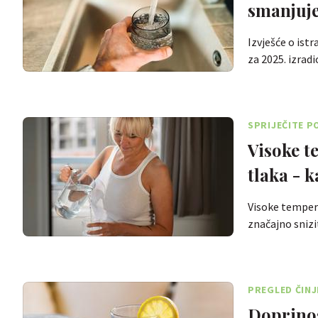
smanjuje
Izvješće o is
za 2025. izradi
SPRIJEČITE P
Visoke t
tlaka - 
Visoke tempera
značajno snizi
PREGLED ČINJ
Doprinos