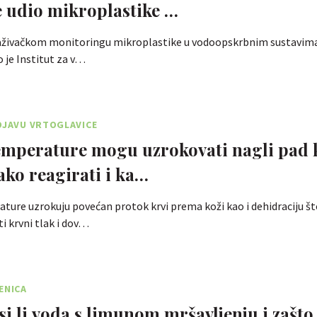
 udio mikroplastike …
traživačkom monitoringu mikroplastike u vodoopskrbnim sustavim
o je Institut za v…
OJAVU VRTOGLAVICE
emperature mogu uzrokovati nagli pad
kako reagirati i ka…
ture uzrokuju povećan protok krvi prema koži kao i dehidraciju š
ti krvni tlak i dov…
ENICA
i li voda s limunom mršavljenju i zašto 