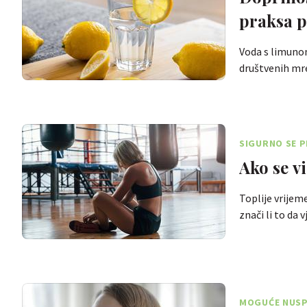
praksa 
Voda s limunom
društvenih mr
SIGURNO SE P
Ako se vi
Toplije vrijem
znači li to da
MOGUĆE NUSP