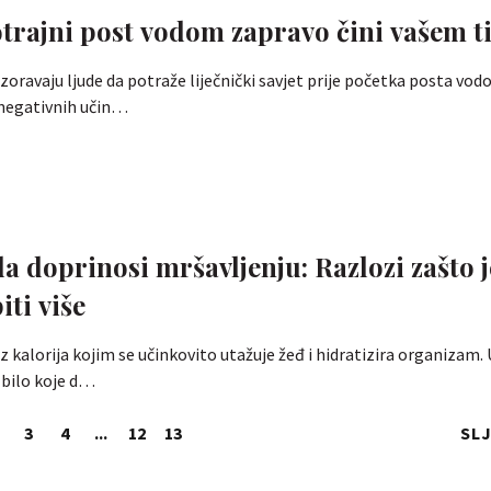
trajni post vodom zapravo čini vašem ti
ozoravaju ljude da potraže liječnički savjet prije početka posta vo
 negativnih učin…
a doprinosi mršavljenju: Razlozi zašto j
iti više
z kalorija kojim se učinkovito utažuje žeđ i hidratizira organizam. 
 bilo koje d…
3
4
...
12
13
SL