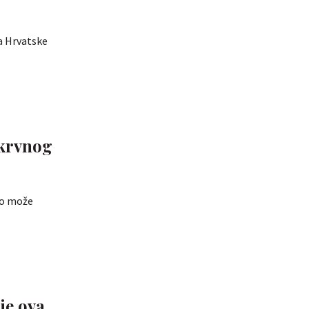
a Hrvatske
 krvnog
to može
je ova