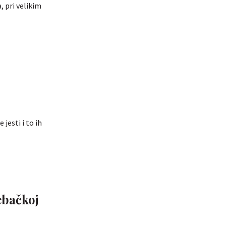
 pri velikim
jesti i to ih
ebačkoj