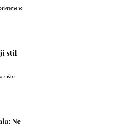
 privremeno
i stil
mo zašto
la: Ne