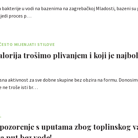
 bakterije u vodi na bazenima na zagrebačkoj Mladosti, bazeni su
lijedi proces p…
ČESTO MIJENJATI STILOVE
lorija trošimo plivanjem i koji je najbolj
vrsna aktivnost za sve dobne skupine bez obzira na formu. Donosi
e ne troše isti br…
L
pozorenje s uputama zbog toplinskog va
na put bez vode!