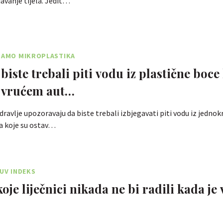
avanje tijela. Jedit…
 SAMO MIKROPLASTIKA
biste trebali piti vodu iz plastične boce 
u vrućem aut…
dravlje upozoravaju da biste trebali izbjegavati piti vodu iz jednok
a koje su ostav…
 UV INDEKS
koje liječnici nikada ne bi radili kada je 