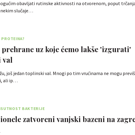
gućim obavljati rutinske aktivnosti na otvorenom, poput trčanja,
u nekim slučaje…
E PROTEINA?
a prehrane uz koje ćemo lakše 'izgurati'
 val
žu, još jedan toplinski val. Mnogi po tim vrućinama ne mogu previše 
, ali ip…
ISUTNOST BAKTERIJE
ionele zatvoreni vanjski bazeni na zagr
i