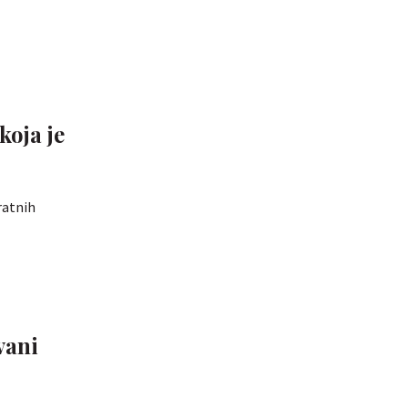
koja je
ratnih
vani