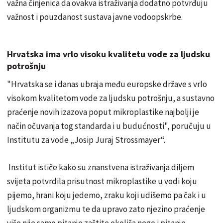
važna činjenica da ovakva istraživanja dodatno potvrđuju
važnost i pouzdanost sustava javne vodoopskrbe.
Hrvatska ima vrlo visoku kvalitetu vode za ljudsku
potrošnju
"Hrvatska se i danas ubraja među europske države s vrlo
visokom kvalitetom vode za ljudsku potrošnju, a sustavno
praćenje novih izazova poput mikroplastike najbolji je
način očuvanja tog standarda i u budućnosti", poručuju u
Institutu za vode „Josip Juraj Strossmayer“.
Institut ističe kako su znanstvena istraživanja diljem
svijeta potvrdila prisutnost mikroplastike u vodi koju
pijemo, hrani koju jedemo, zraku koji udišemo pa čak i u
ljudskom organizmu te da upravo zato njezino praćenje
više nije samo pitanje zaštite okoliša nego i pitanje