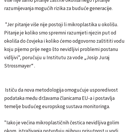
razumijevanja mogućih rizika za buduće generacije.
"Jer pitanje više nije postoji li mikroplastika u okolišu.
Pitanje je koliko smo spremni razumjeti njezin put od
okoliša do čovjeka i koliko ćemo odgovorno zaštititi vodu
koju pijemo prije nego što nevidljivi problemi postanu
vidljivi", poručuju u Institutu za vode „Josip Juraj
Strossmayer“ .
Ističu da nova metodologija omogućuje usporedivost
podataka među državama članicama EU-a i postavlja
temelje budućeg europskog sustava monitoringa.
"Iako je većina mikroplastičnih čestica nevidljiva golim
okom, istraživanja potvrđuju njihovu prisutnost u vodi,