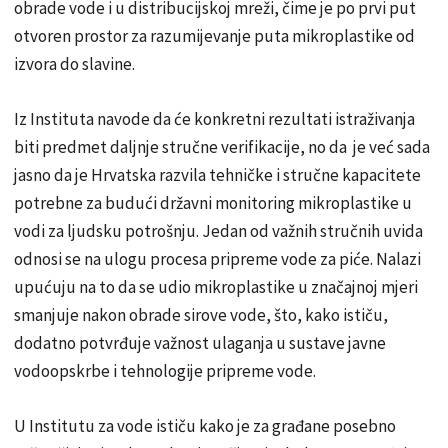
obrade vode i u distribucijskoj mreži, čime je po prvi put
otvoren prostor za razumijevanje puta mikroplastike od
izvora do slavine.
Iz Instituta navode da će konkretni rezultati istraživanja
biti predmet daljnje stručne verifikacije, no da je već sada
jasno da je Hrvatska razvila tehničke i stručne kapacitete
potrebne za budući državni monitoring mikroplastike u
vodi za ljudsku potrošnju. Jedan od važnih stručnih uvida
odnosi se na ulogu procesa pripreme vode za piće. Nalazi
upućuju na to da se udio mikroplastike u značajnoj mjeri
smanjuje nakon obrade sirove vode, što, kako ističu,
dodatno potvrđuje važnost ulaganja u sustave javne
vodoopskrbe i tehnologije pripreme vode.
U Institutu za vode ističu kako je za građane posebno