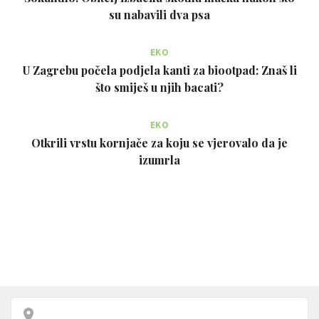
su nabavili dva psa
EKO
U Zagrebu počela podjela kanti za biootpad: Znaš li
što smiješ u njih bacati?
EKO
Otkrili vrstu kornjače za koju se vjerovalo da je
izumrla