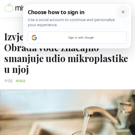
30. SVIBNJA 2026.
Izvješće hrvatskog instituta:
Sign in with Google
Obrada vode značajno
smanjuje udio mikroplastike
u njoj
PIŠE
HINA