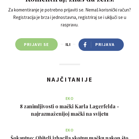
Za komentiranje je potrebno prijaviti se. Nemaš korisnički račun?
Registracija je brza i jednostavna, registriraj se i uključi se u
raspravu.
PRIJAVI SE
ILI
PRIJAVA
NAJČITANIJE
EKO
8 zanimljivosti o mački Karla Lagerfelda -
najrazmaženijoj mački na svijetu
EKO
Šokantno: Obitelj izbacila skotnu mačku nakon što