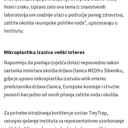
hrani i zraku. Upravo zato ova tema iz znanstvenih
laboratorija sve snažnije ulazi u područje javnog zdravstva,
zaštite okoliša i europske politike voda", upozoravaju u
Institutu.
Mikroplastika izaziva veliki interes
Napominju da predaja izvješća dolazi neposredno nakon
sastanka ministara okoliša država članica MED9 u Šibeniku,
gdje je upravo mikroplastika izazvala velik interes
predstavnika država članica, Europske komisije i stručne
javnosti kao jedno od novih pitanja zaštite voda i okoliša.
Za potrebe istraživanja korišten je sustav TinyTrap,
razvojno rješenje Instituta za reprezentativno uzorkovanje