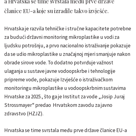
a Hrvatska se time svrstala među prve države
članice EU-a koje su izradile takvo izvješće.
Hrvatska je razvila tehničke i stručne kapacitete potrebne
za budući državni monitoring mikroplastike u vodi za
ljudsku potrošnju, a prvo nacionalno istraživanje pokazuje
da se udio mikroplastike u značajnoj mjeri smanjuje nakon
obrade sirove vode. To dodatno potvrđuje važnost
ulaganja u sustave javne vodoopskrbe i tehnologije
pripreme vode, pokazuje Izvješće o istraživačkom
monitoringu mikroplastike u vodoopskrbnim sustavima
Hrvatske za 2025., što ga je Institut za vode „Josip Juraj
Strossmayer“ predao Hrvatskom zavodu za javno
zdravstvo (HZJZ).
Hrvatska se time svrstala među prve države članice EU-a