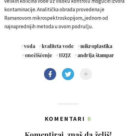
velikih količina vode uz visoku kontrolu mogućih izvora
kontaminacije. Analitička obrada provedena je
Ramanovom mikrospektroskopijom, jednom od
najnaprednijih metoda u ovom području.
#
voda
#
kvaliteta vode
#
mikroplastika
#
onečišćenje
#
HZJZ
#
andrija štampar
KOMENTARI
0
Komentiraj, znaš da želiš!