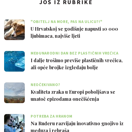
JOŠ IZ RUBRIKE
"OBITELJ NA MORE, PAS NA ULICU?!"
U Hrvatskoj se godišnje napusti 10 000
ljubimaca, najviše ljeti
MEĐUNARODNI DAN BEZ PLASTIČNIH VREĆICA
I dalje trošimo previše plastičnih vrećica,
ali opće brojke izgledaju bolje
NEOČEKIVANO?
Kvaliteta zraka u Europi poboljšava se
unatoč epizodama onečišćenja
POTREBA ZA HRANOM
Na Ruđeru razvijaju inovativno gnojivo iz
meduza i rebraša