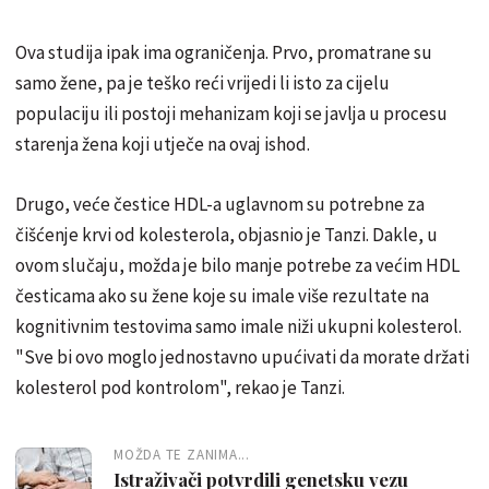
Ova studija ipak ima ograničenja. Prvo, promatrane su
samo žene, pa je teško reći vrijedi li isto za cijelu
populaciju ili postoji mehanizam koji se javlja u procesu
starenja žena koji utječe na ovaj ishod.
Drugo, veće čestice HDL-a uglavnom su potrebne za
čišćenje krvi od kolesterola, objasnio je Tanzi. Dakle, u
ovom slučaju, možda je bilo manje potrebe za većim HDL
česticama ako su žene koje su imale više rezultate na
kognitivnim testovima samo imale niži ukupni kolesterol.
"Sve bi ovo moglo jednostavno upućivati da morate držati
kolesterol pod kontrolom", rekao je Tanzi.
MOŽDA TE ZANIMA...
Istraživači potvrdili genetsku vezu