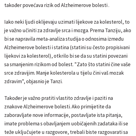
također povećava rizik od Alzheimerove bolesti .
Iako neki ljudi oklijevaju uzimati lijekove za kolesterol, to
je važno učiniti za zdravlje srca i mozga. Prema Tanziju, ako
bi se napravila meta-analiza studija o odnosima između
Alzheimerove bolesti i statina (statini su često propisivani
lijekovi za kolesterol), otkrilo bi se da su statini povezani
sa smanjenim rizikom od bolest. "Zato što statini čine vaše
srce zdravijim. Manje kolesterola u tijelu čini vaš mozak
zdravim", objasnio je Tanzi.
Također je važno pratiti vlastito zdravlje i paziti na
znakove Alzheimerove bolesti. Ako primijetite da
zaboravljate nove informacije, postavljate ista pitanja,
imate problema s obavljanjem uobičajenih zadataka ili se
teže uključujete u razgovore, trebali biste razgovarati sa