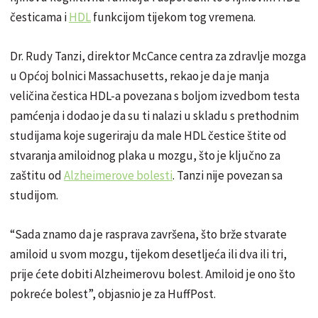
česticama i
HDL
funkcijom tijekom tog vremena.
Dr. Rudy Tanzi, direktor McCance centra za zdravlje mozga
u Općoj bolnici Massachusetts, rekao je da je manja
veličina čestica HDL-a povezana s boljom izvedbom testa
pamćenja i dodao je da su ti nalazi u skladu s prethodnim
studijama koje sugeriraju da male HDL čestice štite od
stvaranja amiloidnog plaka u mozgu, što je ključno za
zaštitu od
Alzheimerove bolesti
. Tanzi nije povezan sa
studijom.
“Sada znamo da je rasprava završena, što brže stvarate
amiloid u svom mozgu, tijekom desetljeća ili dva ili tri,
prije ćete dobiti Alzheimerovu bolest. Amiloid je ono što
pokreće bolest”, objasnio je za HuffPost.