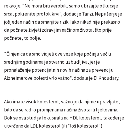
rekao je. "Ne mora biti aerobik, samo ubrzajte otkucaje
srca, pokrenite protok krvi", dodao je Tanzi. Nepušenje je
još jedan način da smanjite rizik. Iako nikad nije prekasno
da počnete živjeti zdravijim načinom života, što prije
počnete, to bolje.
"Činjenica da smo vidjeli ove veze koje počinju već u
srednjim godinama je stvarno uzbudljiva, jer je
pronalaženje potencijalnih novih načina za prevenciju
Alzheimerove bolesti vrlo važno", dodala je El Khoudary.
Ako imate visok kolesterol, važno je da njime upravljate,
bilo da se radi o promjenama načina života ili lijekovima.
Dok se ova studija fokusirala na HDL kolesterol, također je
utvrđeno da LDL kolesterol (ili "loš kolesterol")