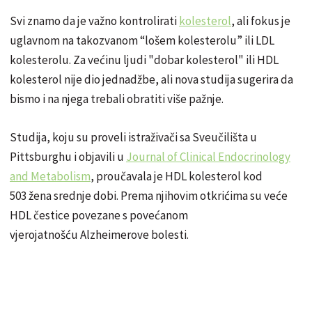
Svi znamo da je važno kontrolirati
kolesterol
, ali fokus je
uglavnom na takozvanom “lošem kolesterolu” ili LDL
kolesterolu. Za većinu ljudi "dobar kolesterol" ili HDL
kolesterol nije dio jednadžbe, ali nova studija sugerira da
bismo i na njega trebali obratiti više pažnje.
Studija, koju su proveli istraživači sa Sveučilišta u
Pittsburghu i objavili u
Journal of Clinical Endocrinology
and Metabolism
, proučavala je HDL kolesterol kod
503 žena srednje dobi. Prema njihovim otkrićima su veće
HDL čestice povezane s povećanom
vjerojatnošću Alzheimerove bolesti.