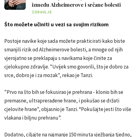
između Alzheimerove i srčane bolesti
ZDRAVLJE
Što možete učiniti u vezi sa svojim rizikom
Postoje navike koje sada možete prakticirati kako biste
smanjili rizik od Alzheimerove bolesti, a mnoge od njih
vjerojatno se preklapaju s navikama koje činite za
cjelokupno zdravlje. "Uvijek smo govorili, što je dobro za
srce, dobro je i za mozak", rekao je Tanzi.
"Prvo na što bih se fokusirao je prehrana - klonio bih se
premasne, ultraprerađene hrane, i pokušao se držati
cjelovite hrane", objasnio je Tanzi. “Pokušajte jesti što više
vlakana i biljnu prehranu”.
Dodatno, ciljajte na najmanje 150 minuta vježbanja tjedno,