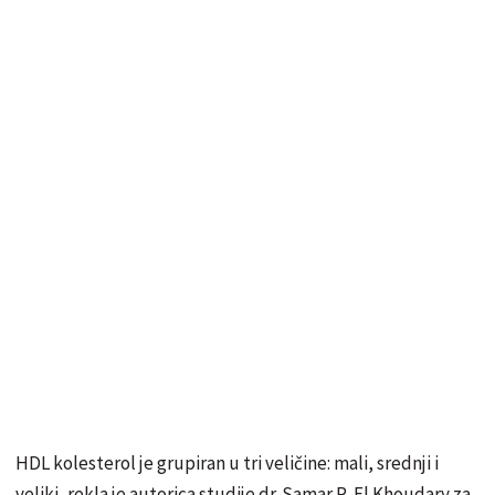
HDL kolesterol je grupiran u tri veličine: mali, srednji i
veliki, rekla je autorica studije dr. Samar R. El Khoudary za