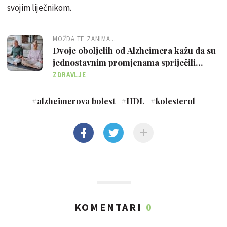
svojim liječnikom.
MOŽDA TE ZANIMA...
Dvoje oboljelih od Alzheimera kažu da su
jednostavnim promjenama spriječili
napredovanje bolesti
ZDRAVLJE
#
alzheimerova bolest
#
HDL
#
kolesterol
KOMENTARI
0