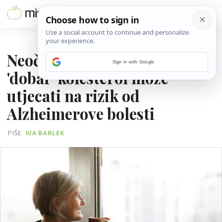
30. LISTOPADA 2024.
Neočekivani način na koji
Sign in with Google
'dobar' kolesterol može
utjecati na rizik od
Alzheimerove bolesti
PIŠE
IVA BARLEK