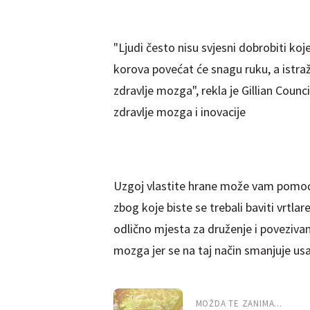
"Ljudi često nisu svjesni dobrobiti koj
korova povećat će snagu ruku, a istra
zdravlje mozga", rekla je Gillian Counci
zdravlje mozga i inovacije
Uzgoj vlastite hrane može vam pomoći i
zbog koje biste se trebali baviti vrtla
odlično mjesta za druženje i povezivan
mozga jer se na taj način smanjuje usam
MOŽDA TE ZANIMA...