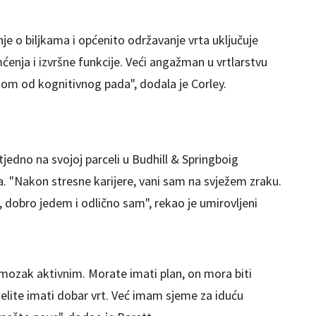
nje o biljkama i općenito održavanje vrta uključuje
enja i izvršne funkcije. Veći angažman u vrtlarstvu
kom od kognitivnog pada", dodala je Corley.
tjedno na svojoj parceli u Budhill & Springboig
 "Nakon stresne karijere, vani sam na svježem zraku.
dobro jedem i odlično sam", rekao je umirovljeni
ozak aktivnim. Morate imati plan, on mora biti
elite imati dobar vrt. Već imam sjeme za iduću