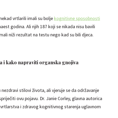
nekad vrtlarili imali su bolje
kognitivne sposobnosti
est godina. Ali njih 187 koji se nikada nisu bavili
imali niži rezultat na testu nego kad su bili djeca.
a i kako napraviti organska gnojiva
ezdravi stilovi života, ali vjeruje se da održavanje
riječiti ovu pojavu. Dr. Janie Corley, glavna autorica
u vrtlarstva i zdravog kognitivnog starenja uglavnom