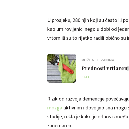
U prosjeku, 280 njih koji su često ili po
kao umirovljenici nego u dobi od jedana
vrtom ili su to rijetko radili obično su 
MOŽDA TE ZANIMA...
Prednosti vrtlarenj
EKO
Rizik od razvoja demencije povećavaju n
mozga
aktivnim i dovoljno sna mogu sp
studije, rekla je kako je odnos izmeđ
zanemaren.