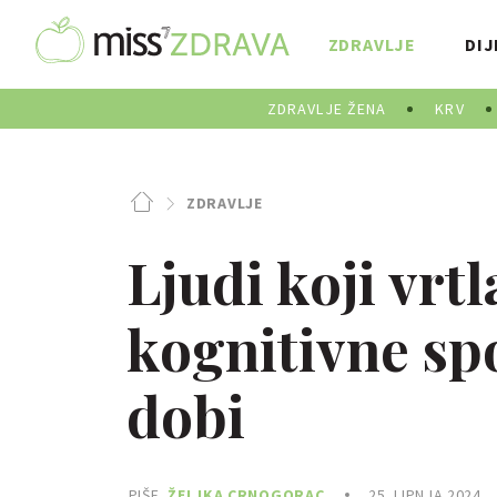
ZDRAVLJE
DIJ
ZDRAVLJE ŽENA
KRV
ZDRAVLJE
Ljudi koji vrt
kognitivne spo
dobi
PIŠE
ŽELJKA CRNOGORAC
25. LIPNJA 2024.