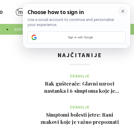
O
S
SERVISNE INFORMACIJE
Sign in with Google
NAJČITANIJE
ZDRAVLJE
Rak gušterače: Glavni uzroci
nastanka i 6 simptoma koje je
važno prepoznati na …
ZDRAVLJE
Simptomi bolesti jetre: Rani
znakovi koje je važno prepoznati