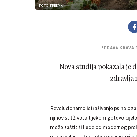
FOTO: FREEPIK
ZDRAVA KRAVA 
Nova studija pokazala je 
zdravlja 
Revolucionarno istraživanje psihologa 
njihov stil života tijekom gotovo cije
može zaštititi ljude od modernog pro
na socijalni status i obrazovanje, piše