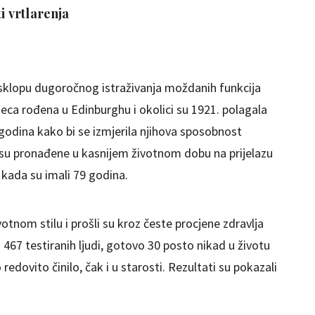
ti vrtlarenja
u sklopu dugoročnog istraživanja moždanih funkcija
eca rođena u Edinburghu i okolici su 1921. polagala
 godina kako bi se izmjerila njihova sposobnost
ih su pronađene u kasnijem životnom dobu na prijelazu
t kada su imali 79 godina.
otnom stilu i prošli su kroz česte procjene zdravlja
67 testiranih ljudi, gotovo 30 posto nikad u životu
 to redovito činilo, čak i u starosti. Rezultati su pokazali