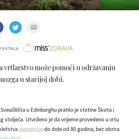
POSTALA
da vrtlarstvo može pomoći u održavanju
mozga u starijoj dobi.
Sveučilišta u Edinburghu pratilo je stotine Škota i
log stoljeća. Utvrđeno je da vrijeme provedeno u vrtu
kletstva
demencije
do dobi od 80 godina, bez obzira
Daily Mail
.