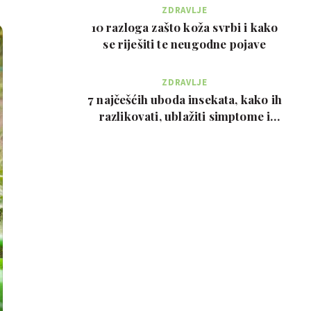
ZDRAVLJE
10 razloga zašto koža svrbi i kako
se riješiti te neugodne pojave
ZDRAVLJE
7 najčešćih uboda insekata, kako ih
razlikovati, ublažiti simptome i
kada zvati…