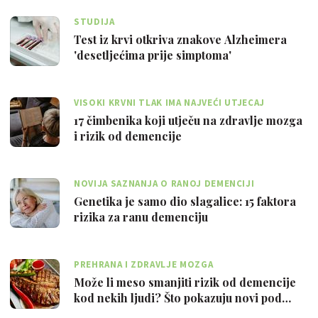
STUDIJA
Test iz krvi otkriva znakove Alzheimera
'desetljećima prije simptoma'
VISOKI KRVNI TLAK IMA NAJVEĆI UTJECAJ
17 čimbenika koji utječu na zdravlje mozga
i rizik od demencije
NOVIJA SAZNANJA O RANOJ DEMENCIJI
Genetika je samo dio slagalice: 15 faktora
rizika za ranu demenciju
PREHRANA I ZDRAVLJE MOZGA
Može li meso smanjiti rizik od demencije
kod nekih ljudi? Što pokazuju novi pod…