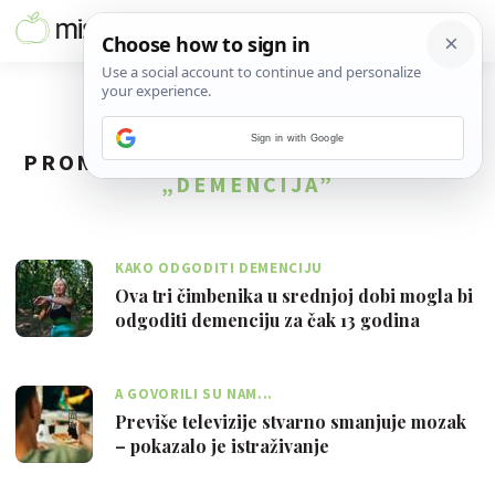
Sign in with Google
PRONAĐENO
144
REZULTATA ZA TAG
„DEMENCIJA”
KAKO ODGODITI DEMENCIJU
Ova tri čimbenika u srednjoj dobi mogla bi
odgoditi demenciju za čak 13 godina
A GOVORILI SU NAM...
Previše televizije stvarno smanjuje mozak
– pokazalo je istraživanje