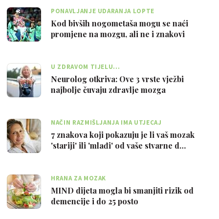
PONAVLJANJE UDARANJA LOPTE
Kod bivših nogometaša mogu se naći
promjene na mozgu, ali ne i znakovi
kognitiv…
U ZDRAVOM TIJELU...
Neurolog otkriva: Ove 3 vrste vježbi
najbolje čuvaju zdravlje mozga
NAČIN RAZMIŠLJANJA IMA UTJECAJ
7 znakova koji pokazuju je li vaš mozak
'stariji' ili 'mlađi' od vaše stvarne d…
HRANA ZA MOZAK
MIND dijeta mogla bi smanjiti rizik od
demencije i do 25 posto