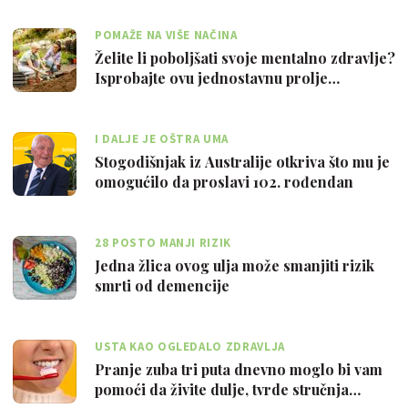
POMAŽE NA VIŠE NAČINA
Želite li poboljšati svoje mentalno zdravlje?
Isprobajte ovu jednostavnu prolje…
I DALJE JE OŠTRA UMA
Stogodišnjak iz Australije otkriva što mu je
omogućilo da proslavi 102. rođendan
28 POSTO MANJI RIZIK
Jedna žlica ovog ulja može smanjiti rizik
smrti od demencije
USTA KAO OGLEDALO ZDRAVLJA
Pranje zuba tri puta dnevno moglo bi vam
pomoći da živite dulje, tvrde stručnja…