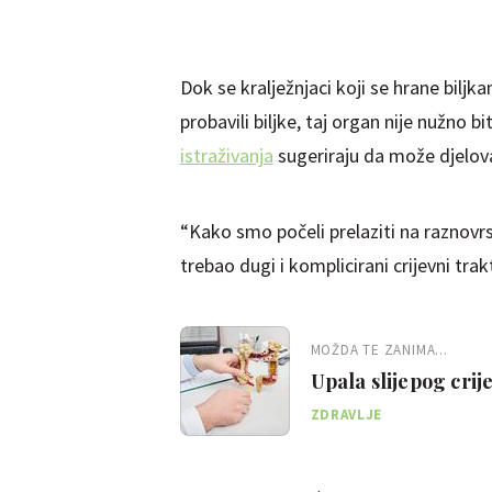
Dok se kralježnjaci koji se hrane biljka
probavili biljke, taj organ nije nužno 
istraživanja
sugeriraju da može djelova
“Kako smo počeli prelaziti na raznovrs
trebao dugi i komplicirani crijevni trak
MOŽDA TE ZANIMA...
Upala slijepog crij
i liječenje
ZDRAVLJE