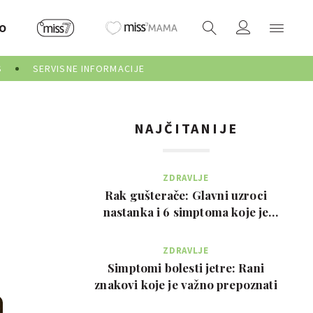
O
S
SERVISNE INFORMACIJE
NAJČITANIJE
ZDRAVLJE
Rak gušterače: Glavni uzroci
nastanka i 6 simptoma koje je
važno prepoznati na …
ZDRAVLJE
Simptomi bolesti jetre: Rani
znakovi koje je važno prepoznati