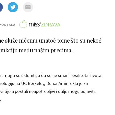
POSTALA
a ne služe ničemu unatoč tome što su nekoć
funkciju među našim precima.
a, mogu se ukloniti, a da se ne smanji kvaliteta života
hologiju na UC Berkeley, Dorsa Amir rekla je za
vi tijela postali neupotrebljivi i dalje mogu pojaviti.
č.