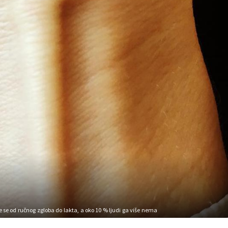
e se od ručnog zgloba do lakta, a oko 10 % ljudi ga više nema