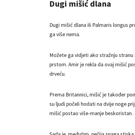
Dugi mišić dlana
Dugi mišić dlana ili Palmaris longus p
ga više nema.
Možete ga vidjeti ako stražnju stranu 
prstom. Amir je rekla da ovaj mišić p
drveću.
Prema Britannici, mišić je također po
su ljudi počeli hodati na dvije noge pr
mišić postao više-manje beskoristan.
Sada je, međutim, nečija snaga stiska i