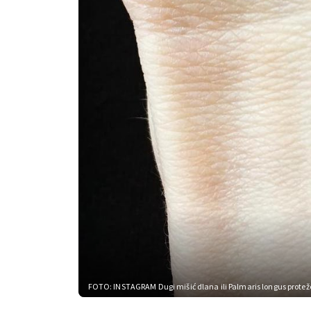
FOTO: INSTAGRAM
Dugi mišić dlana ili Palmaris longus protež