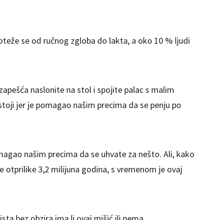
roteže se od ručnog zgloba do lakta, a oko 10 % ljudi
zapešća naslonite na stol i spojite palac s malim
ostoji jer je pomagao našim precima da se penju po
magao našim precima da se uhvate za nešto. Ali, kako
ije otprilike 3,2 milijuna godina, s vremenom je ovaj
sta bez obzira ima li ovaj mišić ili nema.