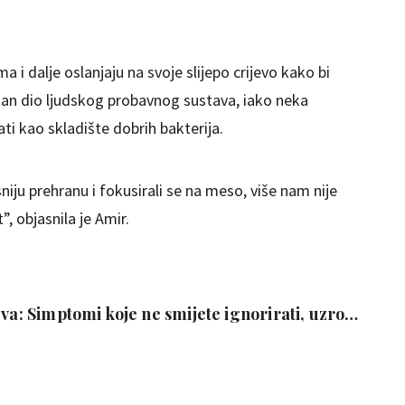
ma i dalje oslanjaju na svoje slijepo crijevo kako bi
bitan dio ljudskog probavnog sustava, iako neka
ti kao skladište dobrih bakterija.
niju prehranu i fokusirali se na meso, više nam nije
t”, objasnila je Amir.
eva: Simptomi koje ne smijete ignorirati, uzroci