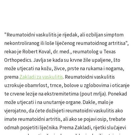
"Reumatoidni vaskulitis je rijedak, ali ozbiljan simptom
nekontroliranog ili loše liječenog reumatoidnog artritisa",
rekao je Robert Koval, dr. med., reumatolog u Texas
Orthopedics. Javlja se kada su krvne žile upaljene, što
može utjecati na kožu, živce, prste na rukama i nogama,
prema
Zakladi za vaskulitis
. Reumatoidni vaskulitis
uzrokuje obamrlost, trnce, bolove u zglobovima i oticanje
te crvene lezije na ekstremitetima (pout mrlja). Ponekad
može utjecati i na unutarnje organe. Dakle, malo je
vjerojatno, da ćete doživjeti reumatoidni vaskulitis ako
imate reumatoidni artritis, ali ako se pojavi osip, trebate
odmah posjetiti liječnika. Prema Zakladi, rijetki slučajevi