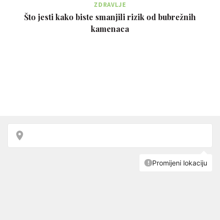
ZDRAVLJE
Što jesti kako biste smanjili rizik od bubrežnih
kamenaca