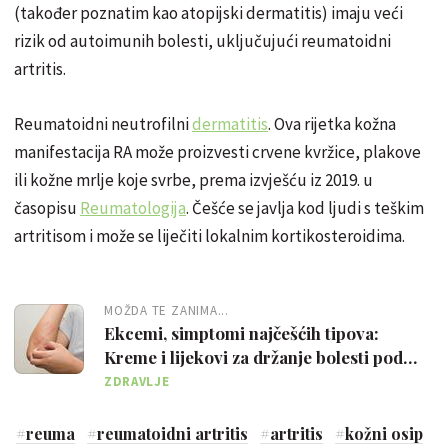
(također poznatim kao atopijski dermatitis) imaju veći
rizik od autoimunih bolesti, uključujući reumatoidni
artritis.
Reumatoidni neutrofilni
dermatitis
. Ova rijetka kožna
manifestacija RA može proizvesti crvene kvržice, plakove
ili kožne mrlje koje svrbe, prema izvješću iz 2019. u
časopisu
Reumatologija
. Češće se javlja kod ljudi s teškim
artritisom i može se liječiti lokalnim kortikosteroidima.
MOŽDA TE ZANIMA...
Ekcemi, simptomi najčešćih tipova:
Kreme i lijekovi za držanje bolesti pod
kontrolom
ZDRAVLJE
#
reuma
#
reumatoidni artritis
#
artritis
#
kožni osip