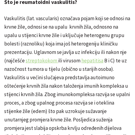
Što je reumatoidni vaskulitis?
Vaskulitis (lat. vascularis) označava pojam koji se odnosi na
krvne žile, odnosi se na upalu krvnih žila, odnosno na
upalu u stijenci krvne žile i uključuje heterogenu grupu
bolesti (raznoliku) koja ima još heterogeniju kliničku
prezentaciju. Uglavnom se javlja uz infekciju ili nakon nje
(najčešće
streptokokom
ili virusom
hepatitisa
B i C) te uz
nazočnost tumora u tijelu (obično u starijih osoba).
Vaskulitis u većini slučajeva predstavlja autoimuno
oštećenje krvnih žila nakon taloženja imunih kompleksa u
stijenci krvnih žila. Zbog imunokompleksa razvija se upalni
proces, a zbog upalnog procesa razvija se i oteklina
stijenke žile (edem) što pak uzrokuje sužavanje
unutarnjeg promjera krvne žile. Posljedica suženja
promjera jest slabija opskrba krvlju određenih dijelova