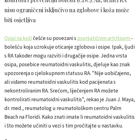
nisu ograničeni isključivo na zglobove i koža može
biti osjetljiva
Osipi na koži
češće su povezani s
psorijatičnim artritisom
-
bolešću koja uzrokuje oticanje zglobova i osipe. Ipak, ljudi
s RA također mogu razviti i drugačije osipe. Jedna vrsta
osipa, posebice reumatoidni vaskulitis, djeluje kao znak
upozorenja o cjelokupnom statusu RA. "Nije uobičajeno,
ali viđamo reumatoidni vaskulitis kod pacijenata s
nekontroliranim RA. Srećom, liječenjem RA možete
kontrolirati reumatoidni vaskulitis", rekao je Juan J. Maya,
dr. med., reumatolog u reumatološkom centru Palm
Beach na Floridi. Kako znati imate li reumatoidni vaskulitis
i što možete učiniti u vezi s tim pročitajte u nastavku.