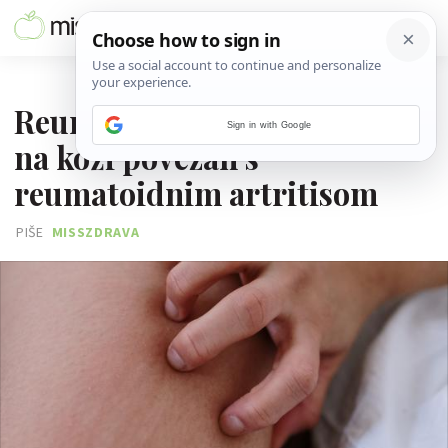
16. STUDENOGA 2025.
Reumatoidni vaskulitis: Osip
Sign in with Google
na koži povezan s
reumatoidnim artritisom
PIŠE
MISSZDRAVA