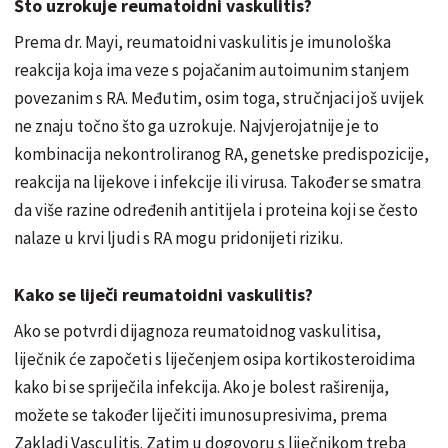
Što uzrokuje reumatoidni vaskulitis?
Prema dr. Mayi, reumatoidni vaskulitis je imunološka
reakcija koja ima veze s pojačanim autoimunim stanjem
povezanim s RA. Međutim, osim toga, stručnjaci još uvijek
ne znaju točno što ga uzrokuje. Najvjerojatnije je to
kombinacija nekontroliranog RA, genetske predispozicije,
reakcija na lijekove i infekcije ili virusa. Također se smatra
da više razine određenih antitijela i proteina koji se često
nalaze u krvi ljudi s RA mogu pridonijeti riziku.
Kako se liječi reumatoidni vaskulitis?
Ako se potvrdi dijagnoza reumatoidnog vaskulitisa,
liječnik će započeti s liječenjem osipa kortikosteroidima
kako bi se spriječila infekcija. Ako je bolest raširenija,
možete se također liječiti imunosupresivima, prema
Zakladi Vasculitis. Zatim u dogovoru s liječnikom treba