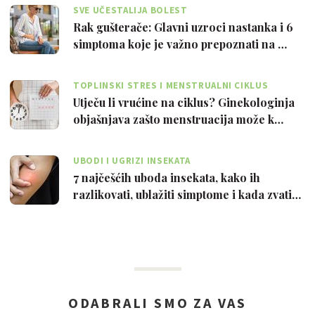
SVE UČESTALIJA BOLEST
Rak gušterače: Glavni uzroci nastanka i 6
simptoma koje je važno prepoznati na …
TOPLINSKI STRES I MENSTRUALNI CIKLUS
Utječu li vrućine na ciklus? Ginekologinja
objašnjava zašto menstruacija može k…
UBODI I UGRIZI INSEKATA
7 najčešćih uboda insekata, kako ih
razlikovati, ublažiti simptome i kada zvati…