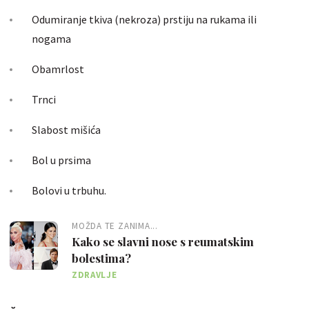
Odumiranje tkiva (nekroza) prstiju na rukama ili
nogama
Obamrlost
Trnci
Slabost mišića
Bol u prsima
Bolovi u trbuhu.
MOŽDA TE ZANIMA...
Kako se slavni nose s reumatskim
bolestima?
ZDRAVLJE