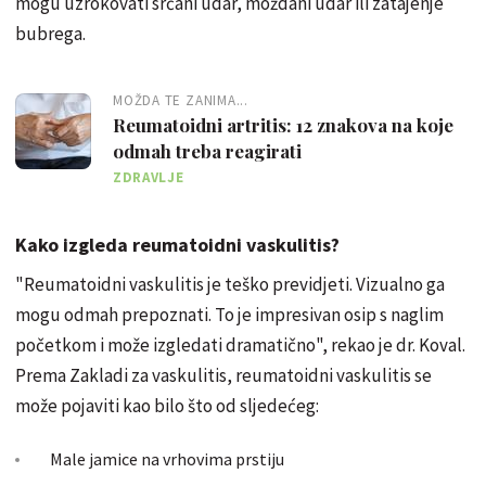
mogu uzrokovati srčani udar, moždani udar ili zatajenje
bubrega.
MOŽDA TE ZANIMA...
Reumatoidni artritis: 12 znakova na koje
odmah treba reagirati
ZDRAVLJE
Kako izgleda reumatoidni vaskulitis?
"Reumatoidni vaskulitis je teško previdjeti. Vizualno ga
mogu odmah prepoznati. To je impresivan osip s naglim
početkom i može izgledati dramatično", rekao je dr. Koval.
Prema Zakladi za vaskulitis, reumatoidni vaskulitis se
može pojaviti kao bilo što od sljedećeg:
Male jamice na vrhovima prstiju