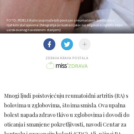
FOTO: PEXELS
Kožni osip može biti povezan s reumatskim artritisom u
rijetkim slučajevima (fotografija je ilustracijska i ne odgovara izgledu osipa
uzrokovanog navedenim stanjem)
ZDRAVA KRAVA POSTALA
Mnogi ljudi poistovjećuju reumatoidni artritis (RA) s
bolovima u zglobovima, što ima smisla. Ova upalna
bolest napada zdravo tkivo u zglobovima i dovodi do
oticanja i smanjene pokretljivosti, navodi Centar za
kontrolu i prevenciju bolesti (CDC). Ali, učinci RA