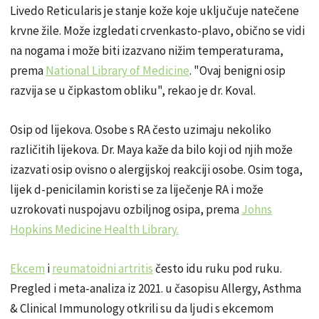
Livedo Reticularis je stanje kože koje uključuje natečene
krvne žile. Može izgledati crvenkasto-plavo, obično se vidi
na nogama i može biti izazvano nižim temperaturama,
prema
National Library of Medicine
. "Ovaj benigni osip
razvija se u čipkastom obliku", rekao je dr. Koval.
Osip od lijekova. Osobe s RA često uzimaju nekoliko
različitih lijekova. Dr. Maya kaže da bilo koji od njih može
izazvati osip ovisno o alergijskoj reakciji osobe. Osim toga,
lijek d-penicilamin koristi se za liječenje RA i može
uzrokovati nuspojavu ozbiljnog osipa, prema
Johns
Hopkins Medicine Health Library.
Ekcem
i
reumatoidni artritis
često idu ruku pod ruku.
Pregled i meta-analiza iz 2021. u časopisu Allergy, Asthma
& Clinical Immunology otkrili su da ljudi s ekcemom