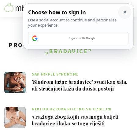
Sign in with Google
PRONAĐENO
18
REZULTATA ZA TAG
„BRADAVICE”
SAD NIPPLE SYNDROME
'Sindrom tužne bradavice' zvuči kao šala,
ali stručnjaci kažu da doista postoji
NEKI OD UZROKA RIJETKO SU OZBILJNI
7 razloga zbog kojih vas mogu boljeti
bradavice i kako se toga riješiti