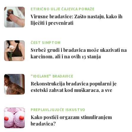
ETIRIČNO ULJE ČAJEVCA POMAŽE
Virusne bradavice: Zašto nastaju, kako ih
liječiti i prevenirati
ČEST SIMPTOM
Svrbež grudi i bradavica može ukazivati na
karcinom, ali i na ovih 13 stanja
"IDELANE" BRADAVICE
Rekonstrukcija bradavica popularni je
estetski zahvat kod muškaraca, a sve
zbog…
PREPLAVLJUJUĆE ISKUSTVO
Kako postići orgazam stimuliranjem
bradavica?