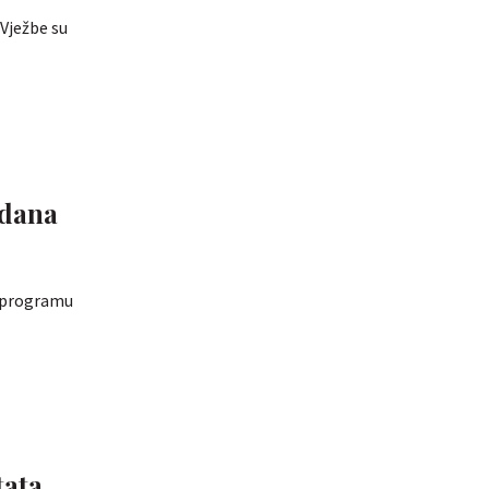
 Vježbe su
edana
s programu
tata