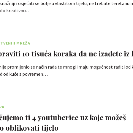
 snažniji i osjećati se bolje u vlastitom tijelu, ne trebate teretanu 
alo kreativno…
ŠTVENIH MREŽA
raviti 10 tisuća koraka da ne izađete iz
e promijenio se način rada te mnogi imaju mogućnost raditi od ku
ad od kuće s povremen…
RA
ujemo ti 4 youtuberice uz koje možeš
 oblikovati tijelo