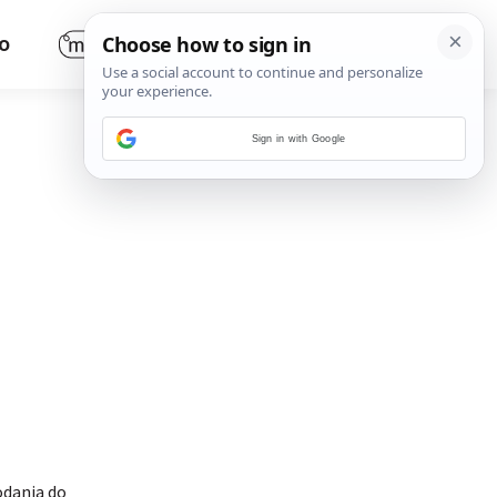
O
Sign in with Google
odanja do