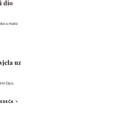
i dio
ako u malo
vjela uz
ni čaj u
JEDEĆA