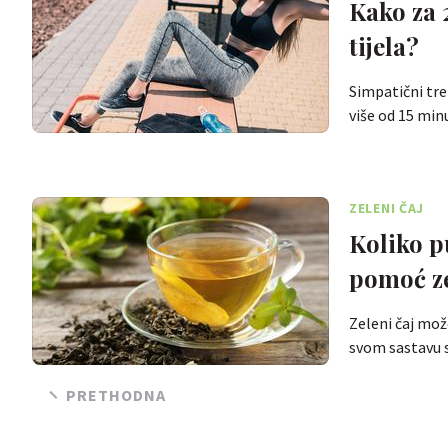
Kako za 
tijela?
Simpatični tr
više od 15 mi
ZELENI ČAJ
Koliko p
pomoć ze
Zeleni čaj može
svom sastavu 
PRETHODNA