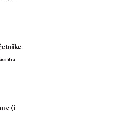
očetnike
činiti u
ane (i