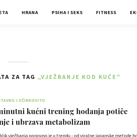
ETA
HRANA
PSIHA I SEKS
FITNESS
EK
TA ZA TAG
„VJEŽBANJE KOD KUĆE”
TAVNO I UČINKOVITO
minutni kućni trening hodanja potiče
nje i ubrzava metabolizam
lik vježbanja ponovno je u trendu - od viralne japanske metode h