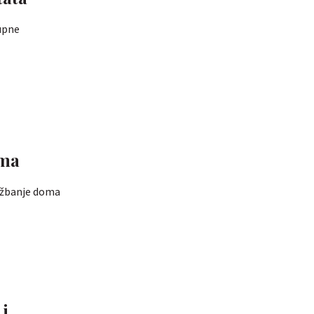
rupne
ama
ežbanje doma
 i