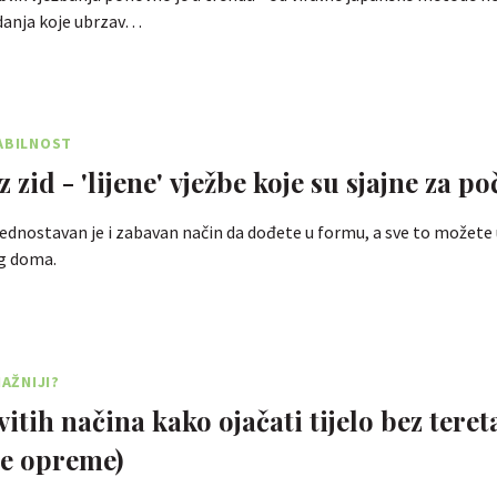
odanja koje ubrzav…
ABILNOST
z zid - 'lijene' vježbe koje su sjajne za p
 jednostavan je i zabavan način da dođete u formu, a sve to možete u
g doma.
NAŽNIJI?
itih načina kako ojačati tijelo bez teret
e opreme)