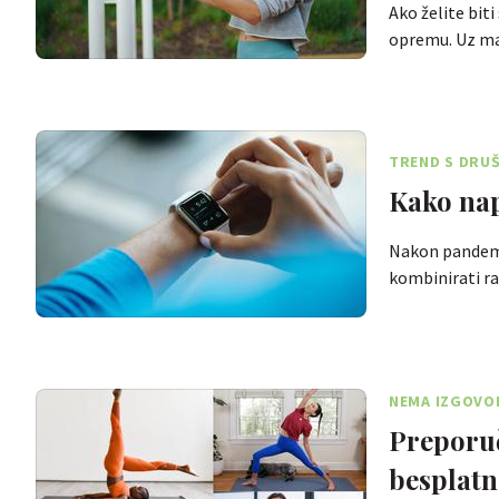
Ako želite biti
opremu. Uz m
TREND S DRU
Kako nap
Nakon pandemij
kombinirati r
NEMA IZGOVO
Preporuč
besplatno