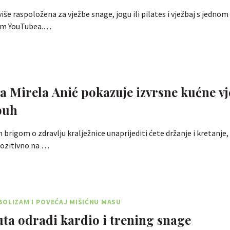
 više raspoložena za vježbe snage, jogu ili pilates i vježbaj s jednom
tem YouTubea.…
vježbe za
rbuh
rigom o zdravlju kralježnice unaprijediti ćete držanje i kretanje,
 pozitivno na …
OLIZAM I POVEĆAJ MIŠIĆNU MASU
uta odradi kardio i trening snage