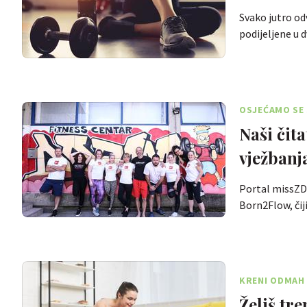
Svako jutro odv
podijeljene u
OSJEĆAMO SE 
Naši čita
vježbanj
Portal missZD
Born2Flow, čij
KRENI ODMAH
Želiš tr