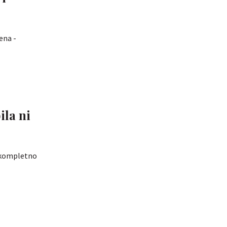
ena -
ila ni
e kompletno