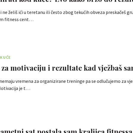
 ali ne želiš ići u teretanu ili često zbog tekućih obveza preskačeš g
om fitness cent…
 KUĆE
a za motivaciju i rezultate kad vježbaš s
nemaju vremena za organizirane treninge pa se odlučujemo za vj
 Motivacija je t…
ametni sat postala sam kraljica fitnessa