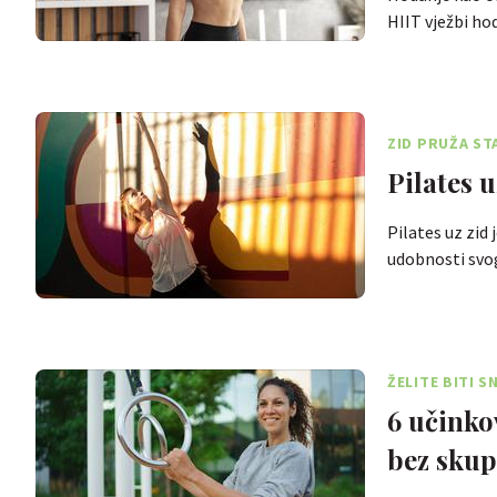
HIIT vježbi h
ZID PRUŽA ST
Pilates u
Pilates uz zid
udobnosti svo
ŽELITE BITI S
6 učinkov
bez skup