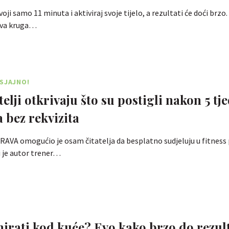
oji samo 11 minuta i aktiviraj svoje tijelo, a rezultati će doći brzo.
 dva kruga…
SJAJNO!
telji otkrivaju što su postigli nakon 5 tj
a bez rekvizita
RAVA omogućio je osam čitatelja da besplatno sudjeluju u fitnes
i je autor trener…
enirati kod kuće? Evo kako brzo do rezul