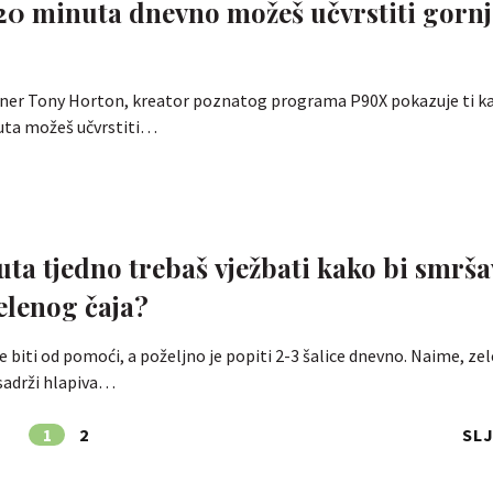
20 minuta dnevno možeš učvrstiti gornj
ener Tony Horton, kreator poznatog programa P90X pokazuje ti k
nuta možeš učvrstiti…
uta tjedno trebaš vježbati kako bi smrša
lenog čaja?
 biti od pomoći, a poželjno je popiti 2-3 šalice dnevno. Naime, zele
sadrži hlapiva…
1
2
SL