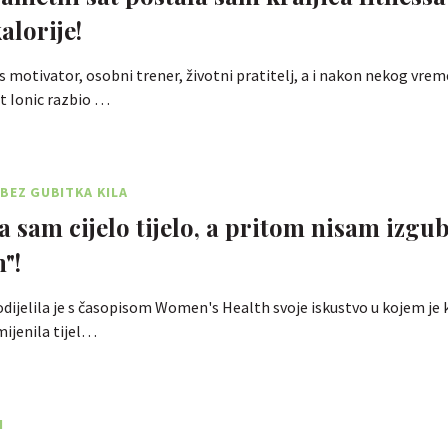
alorije!
s motivator, osobni trener, životni pratitelj, a i nakon nekog vrem
bit Ionic razbio …
BEZ GUBITKA KILA
a sam cijelo tijelo, a pritom nisam izgub
"!
odijelila je s časopisom Women's Health svoje iskustvo u kojem j
mijenila tijel…
N