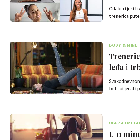
Odaberi jesi li
trenerica pu
BODY & MIND
Trenerica Mirela Anić pokazuje izvrsne kućne 
leđa i t
Svakodnevnom b
boli, utjecati
UBRZAJ METAB
U 11 min