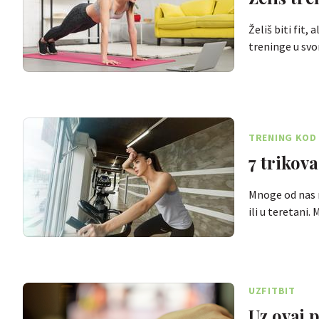
Želiš biti fit,
treninge u sv
TRENING KOD
7 trikov
Mnoge od nas 
ili u teretani.
UZFITBIT
Uz ovaj p