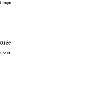
ni skupu
 kuće
će ili