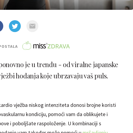
POSTALA
ponovno je u trendu - od viralne japanske
ežbi hodanja koje ubrzavaju vaš puls.
kardio vježba niskog intenziteta donosi brojne koristi
vaskularnu kondiciju, pomoći vam da oblikujete i
bove i poboljšate raspoloženje. U kombinaciji s
, hodanje vam također može pomoći u
mršavljenju
.