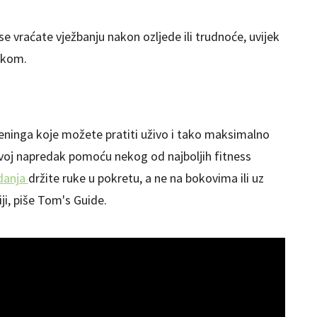
se vraćate vježbanju nakon ozljede ili trudnoće, uvijek
nikom.
reninga koje možete pratiti uživo i tako maksimalno
 svoj napredak pomoću nekog od najboljih fitness
danja
držite ruke u pokretu, a ne na bokovima ili uz
iji, piše Tom's Guide.