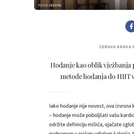
FOTO: FREEPIK
ZDRAVA KRAVA 
Hodanje kao oblik vježbanja 
metode hodanja do HIIT vj
Iako hodanje nije novost, ova izvrsna 
– hodanje može poboljšati vašu kardio
održite definiciju mišića, ojačate zglo
prehranom s niskim udjelom kalorija