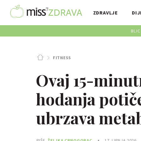
ZDRAVLJE
DIJ
BLIC
FITNESS
Ovaj 15-minut
hodanja potiče
ubrzava meta
PIŠE
ŽELJKA CRNOGORAC
17. LIPNJA 2026.