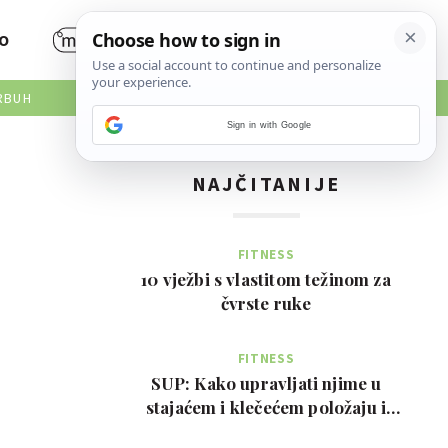
O
RBUH
Sign in with Google
NAJČITANIJE
FITNESS
10 vježbi s vlastitom težinom za
čvrste ruke
FITNESS
SUP: Kako upravljati njime u
stajaćem i klečećem položaju i
prednosti za tijelo