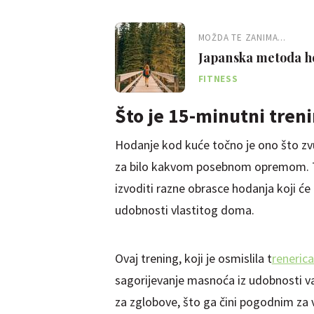
MOŽDA TE ZANIMA...
Japanska metoda hoda
trebali isprobati
FITNESS
Što je 15-minutni tren
Hodanje kod kuće točno je ono što z
za bilo kakvom posebnom opremom. To
izvoditi razne obrasce hodanja koji će 
udobnosti vlastitog doma.
Ovaj trening, koji je osmislila t
reneric
sagorijevanje masnoća iz udobnosti va
za zglobove, što ga čini pogodnim za v