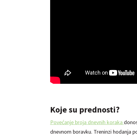
Koje su prednosti?
Povećanje broja dnevnih koraka
donosi
dnevnom boravku. Treninzi hodanja po