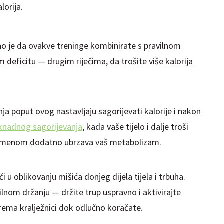
lorija.
žno je da ovakve treninge kombinirate s pravilnom
 deficitu — drugim riječima, da trošite više kalorija
nja poput ovog nastavljaju sagorijevati kalorije i nakon
nadnog sagorijevanja
, kada vaše tijelo i dalje troši
vremenom dodatno ubrzava vaš metabolizam.
 oblikovanju mišića donjeg dijela tijela i trbuha.
lnom držanju — držite trup uspravno i aktivirajte
prema kralježnici dok odlučno koračate.