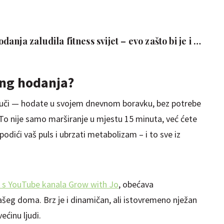
nja zaludila fitness svijet – evo zašto bi je i vi
ing hodanja?
vuči — hodate u svojem dnevnom boravku, bez potrebe
 nije samo marširanje u mjestu 15 minuta, već ćete
podići vaš puls i ubrzati metabolizam – i to sve iz
a s YouTube kanala Grow with Jo
, obećava
šeg doma. Brz je i dinamičan, ali istovremeno nježan
ećinu ljudi.