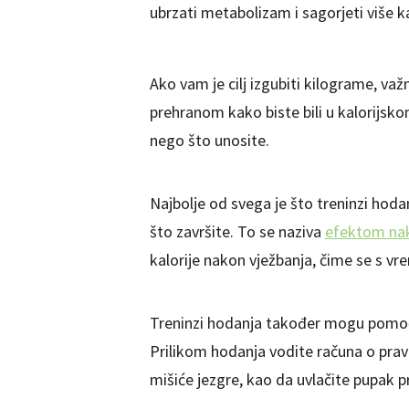
ubrzati metabolizam i sagorjeti više ka
Ako vam je cilj izgubiti kilograme, va
prehranom kako biste bili u kalorijskom
nego što unosite.
Najbolje od svega je što treninzi hoda
što završite. To se naziva
efektom nak
kalorije nakon vježbanja, čime se s 
Treninzi hodanja također mogu pomoći u
Prilikom hodanja vodite računa o pravi
mišiće jezgre, kao da uvlačite pupak 