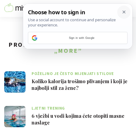
Sign in with Google
PRONAĐENO
50
REZULTATA ZA TAG
„MORE”
POŽELJNO JE ČESTO MIJENJATI STILOVE
Koliko kalorija trošimo plivanjem i koji je
najbolji stil za žene?
LJETNI TRENING
6 vježbi u vodi kojima ćete otopiti masne
naslage