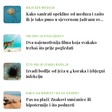
NAJEZDA MEDUZA
Kako sanirati opekline od meduza i zašto
ih je tako puno u sjevernom Jadranu ov…
VRIJEDI IH POGLEDATI!
Dva najemotivnija filma koja svakako
trebaš što prije pogledati
ŠTO PRIJE IZVADI BODLJE
Izvadi bodlje od ježa u 4 koraka i izbjegni
infekciju
KAKO GA NAVESTI DA SE OKUPA?
Pas na plaži: Znakovi sunčanice ili
hipotermije i što poduzeti