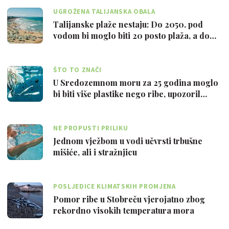
UGROŽENA TALIJANSKA OBALA
Talijanske plaže nestaju: Do 2050. pod
vodom bi moglo biti 20 posto plaža, a do…
ŠTO TO ZNAČI
U Sredozemnom moru za 25 godina moglo
bi biti više plastike nego ribe, upozoril…
NE PROPUSTI PRILIKU
Jednom vježbom u vodi učvrsti trbušne
mišiće, ali i stražnjicu
POSLJEDICE KLIMATSKIH PROMJENA
Pomor ribe u Stobreču vjerojatno zbog
rekordno visokih temperatura mora