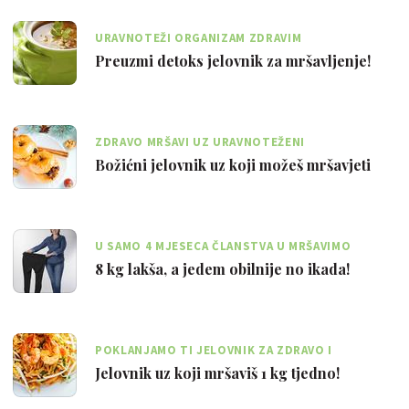
URAVNOTEŽI ORGANIZAM ZDRAVIM
MEDITERANSKIM DETOKS JELOVNIKOM OD 1621
Preuzmi detoks jelovnik za mršavljenje!
KCAL
ZDRAVO MRŠAVI UZ URAVNOTEŽENI
KONTINENTALNI JELOVNIK OD 1756 KCAL
Božićni jelovnik uz koji možeš mršavjeti
U SAMO 4 MJESECA ČLANSTVA U MRŠAVIMO
ZAJEDNO KLUBU, IVANA JE IZGUBILA 8 KG
8 kg lakša, a jedem obilnije no ikada!
POKLANJAMO TI JELOVNIK ZA ZDRAVO I
PRIRODNO MRŠAVLJENJE
Jelovnik uz koji mršaviš 1 kg tjedno!