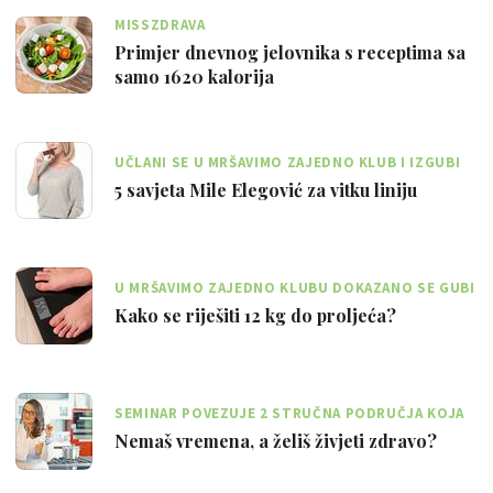
MISSZDRAVA
Primjer dnevnog jelovnika s receptima sa
samo 1620 kalorija
UČLANI SE U MRŠAVIMO ZAJEDNO KLUB I IZGUBI
KILOGRAME S MILOM!
5 savjeta Mile Elegović za vitku liniju
U MRŠAVIMO ZAJEDNO KLUBU DOKAZANO SE GUBI
OD 0,5 DO 1 KILOGRAM TJEDNO
Kako se riješiti 12 kg do proljeća?
SEMINAR POVEZUJE 2 STRUČNA PODRUČJA KOJA
OBUHVAĆAJU NUTRICIONIZAM I PSIHOLOGIJU
Nemaš vremena, a želiš živjeti zdravo?