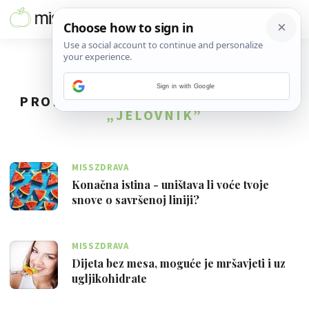
Sign in with Google
PRONAĐENO
77
REZULTATA ZA TAG
„JELOVNIK”
MISSZDRAVA
Konačna istina - uništava li voće tvoje
snove o savršenoj liniji?
MISSZDRAVA
Dijeta bez mesa, moguće je mršavjeti i uz
ugljikohidrate