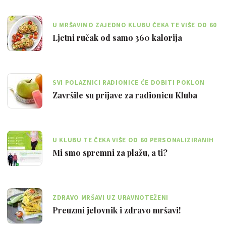
U MRŠAVIMO ZAJEDNO KLUBU ČEKA TE VIŠE OD 60
JELOVNIKA UZ KOJE MOŽEŠ SMRŠAVJETI
Ljetni ručak od samo 360 kalorija
SVI POLAZNICI RADIONICE ĆE DOBITI POKLON
PAKETE POLLEO SPORTA
Završile su prijave za radionicu Kluba
U KLUBU TE ČEKA VIŠE OD 60 PERSONALIZIRANIH
JELOVNIKA UZ KOJE ĆEŠ MRŠAVJETI
Mi smo spremni za plažu, a ti?
ZDRAVO MRŠAVI UZ URAVNOTEŽENI
DETOKSIKACIJSKI JELOVNIK
Preuzmi jelovnik i zdravo mršavi!