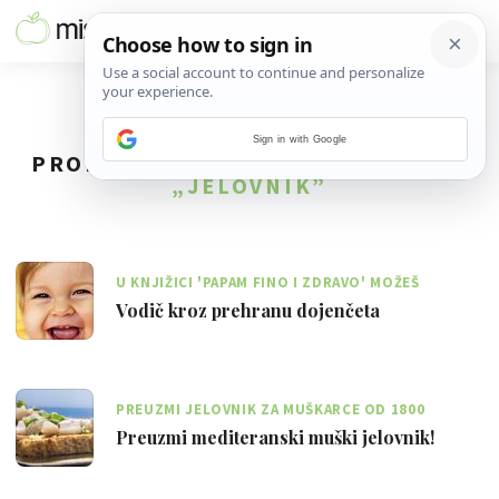
Sign in with Google
PRONAĐENO
77
REZULTATA ZA TAG
„JELOVNIK”
U KNJIŽICI 'PAPAM FINO I ZDRAVO' MOŽEŠ
DOZNATI SVE O PREHRANI BEBE
Vodič kroz prehranu dojenčeta
PREUZMI JELOVNIK ZA MUŠKARCE OD 1800
KALORIJA I LJETI JEDI ZDRAVO
Preuzmi mediteranski muški jelovnik!