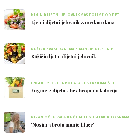
NININ DIJETNI JELOVNIK SASTOJI SE OD PET
MANJIH OBROKA TIJEKOM DANA
Ljetni dijetni jelovnik za sedam dana
RUŽICA SVAKI DAN IMA 5 MANJIH DIJETNIH
OBROKA KOJI ĆE JOJ UBRZATI METABOLIZAM
Ružičin ljetni dijetni jelovnik
ENGINE 2 DIJETA BOGATA JE VLAKNIMA ŠTO
DOPRINOSI OSJEĆAJU SITOSTI
Engine 2 dijeta - bez brojanja kalorija
NISAM OČEKIVALA DA ĆE MOJ GUBITAK KILOGRAMA
BITI TOLIKO VIDLJIV
'Nosim 3 broja manje hlače'