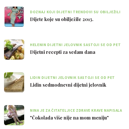
DOZNAJ KOJI DIJETNI TRENDOVI SU OBILJEŽILI
2013., A KOJI NAS OČEKUJU U 2014.
Dijete koje su obilježile 2013.
HELENIN DIJETNI JELOVNIK SASTOJI SE OD PET
MANJIH DNEVNIH OBROKA
Dijetni recepti za sedam dana
LIDIN DIJETNI JELOVNIK SASTOJI SE OD PET
MANJIH OBROKA TIJEKOM DANA
Lidin sedmodnevni dijetni jelovnik
NINA JE ZA ČITATELJICE ZDRAVE KRAVE NAPISALA
DNEVNIK MRŠAVLJENJA
"Čokolada više nije na mom meniju"