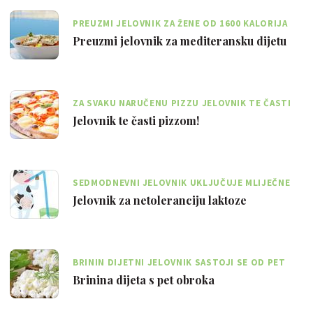
PREUZMI JELOVNIK ZA ŽENE OD 1600 KALORIJA
Preuzmi jelovnik za mediteransku dijetu
ZA SVAKU NARUČENU PIZZU JELOVNIK TE ČASTI
JOŠ JEDNOM ISTOM TAKVOM
Jelovnik te časti pizzom!
SEDMODNEVNI JELOVNIK UKLJUČUJE MLIJEČNE
PROIZVODE SA SMANJENIM UDJELOM LAKTOZE
Jelovnik za netoleranciju laktoze
BRININ DIJETNI JELOVNIK SASTOJI SE OD PET
MANJIH DNEVNIH OBROKA
Brinina dijeta s pet obroka