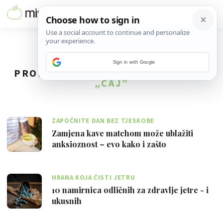
Sign in with Google
PRONAĐENO
99
REZULTATA ZA TAG
„ČAJ”
ZAPOČNITE DAN BEZ TJESKOBE
Zamjena kave matchom može ublažiti
anksioznost – evo kako i zašto
HRANA KOJA ČISTI JETRU
10 namirnica odličnih za zdravlje jetre - i
ukusnih