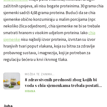
zaštitnih spojeva, ali nisu bogate proteinima. 30 grama chia
sjemenki sadrži 4,68 grama proteina. Budući da se chia
sjemenke obično konzumiraju u malim porcijama (npr.
nekoliko žlica odjednom), chia sjemenke ne bi se trebale
smatrati hranom s visokim udjelom proteina. Iako
chia
sjemenke
nisu najbolji izvor proteina, izvrstan su izvor
hranjivih tvari poput vlakana, koja su bitna za zdravlje
probavnog sustava, i magnezija, koji je potreban za
regulaciju šećera u krvi i krvnog tlaka.
MOŽDA TE ZANIMA...
8 zdravstvenih prednosti zbog kojih bi
voda s chia sjemenkama trebala postati
vaš jutarnji ritual
HRANA
Juha