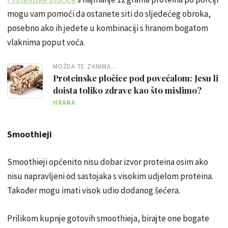
mogu vam pomoći da ostanete siti do sljedećeg obroka,
posebno ako ih jedete u kombinaciji s hranom bogatom
vlaknima poput voća.
MOŽDA TE ZANIMA...
Proteinske pločice pod povećalom: Jesu li
doista toliko zdrave kao što mislimo?
HRANA
Smoothieji
Smoothieji općenito nisu dobar izvor proteina osim ako
nisu napravljeni od sastojaka s visokim udjelom proteina.
Također mogu imati visok udio dodanog šećera.
Prilikom kupnje gotovih smoothieja, birajte one bogate