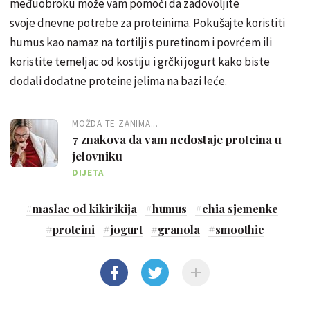
međuobroku može vam pomoći da zadovoljite
svoje dnevne potrebe za proteinima. Pokušajte koristiti
humus kao namaz na tortilji s puretinom i povrćem ili
koristite temeljac od kostiju i grčki jogurt kako biste
dodali dodatne proteine ​​jelima na bazi leće.
MOŽDA TE ZANIMA...
7 znakova da vam nedostaje proteina u
jelovniku
DIJETA
#
maslac od kikirikija
#
humus
#
chia sjemenke
#
proteini
#
jogurt
#
granola
#
smoothie