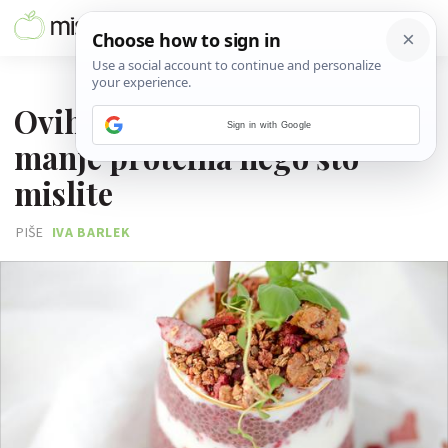
30. LIPNJA 2026.
Ovih 10 namirnica imaju
Sign in with Google
manje proteina nego što
mislite
PIŠE
IVA BARLEK