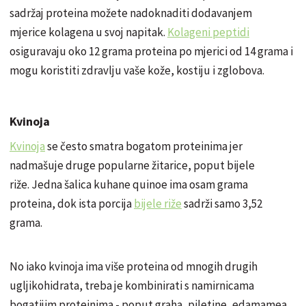
sadržaj proteina možete nadoknaditi dodavanjem
mjerice kolagena u svoj napitak.
Kolageni peptidi
osiguravaju oko 12 grama proteina po mjerici od 14 grama i
mogu koristiti zdravlju vaše kože, kostiju i zglobova.
Kvinoja
Kvinoja
se često smatra bogatom proteinima jer
nadmašuje druge popularne žitarice, poput bijele
riže. Jedna šalica kuhane quinoe ima osam grama
proteina, dok ista porcija
bijele riže
sadrži samo 3,52
grama.
No iako kvinoja ima više proteina od mnogih drugih
ugljikohidrata, treba je kombinirati s namirnicama
bogatijim proteinima - poput graha, piletine, edamamea