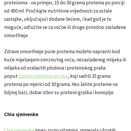
proteinima - na primjer, 15 do 30 grama proteina po porciji
od 450 ml. Pročitajte nutritivne vrijednosti za ostale
sastojke, uključujući dodane šećere, i kad god je to
moguće, odlučite se za voćne ili druge prirodno zaslađene
smoothieje.
Zdrave smoothieje pune proteina možete napraviti kod
kuće miješanjem smrznutog voća, nezaslađenog mlijeka ili
mlijeka od orašastih plodova i proteinskog praha
poput
izolata proteina sirutke
, koji sadrži 25 grama
proteina po mjerici od 30 grama. Ako želite proteine na
biljnoj bazi, dobar izbor su proteini graška i konoplje.
Chia sjemenke
Chia sjemenke
imaju puno vitamina, minerala i drugih