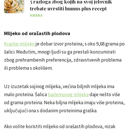
5 razloga zbog kojih na svoj jelovnik
trebate uvrstiti humus plus recept
HRANA
Mlijeko od orašastih plodova
Kravlje mlijeko
je dobar izvor proteina, s oko 9,68 grama po
šalici. Međutim, mnogi ljudi su ga prestali konzumirati
zbog prehrambenih preferencija, zdravstvenih problema
ili problema s okolišem.
Uz izuzetak sojinog mlijeka, većina biljnih mlijeka ima
malo proteina. Šalica
bademovog mlijeka
daje nešto više
od grama proteina. Neka biljna mlijeka imaju više proteina,
uključujući ona s dodanim proteinima graška.
Ako volite koristiti mlijeko od orašastih plodova, nizak