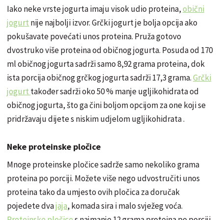
Iako neke vrste jogurta imaju visok udio proteina,
obični
jogurt
nije najbolji izvor. Grčki jogurt je bolja opcija ako
pokušavate povećati unos proteina. Pruža gotovo
dvostruko više proteina od običnog jogurta. Posuda od 170
ml običnog jogurta sadrži samo 8,92 grama proteina, dok
ista porcija običnog grčkog jogurta sadrži 17,3 grama.
Grčki
jogurt
također sadrži oko 50 % manje ugljikohidrata od
običnog jogurta, što ga čini boljom opcijom za one koji se
pridržavaju dijete s niskim udjelom ugljikohidrata .
Neke proteinske pločice
Mnoge proteinske pločice sadrže samo nekoliko grama
proteina po porciji. Možete više nego udvostručiti unos
proteina tako da umjesto ovih pločica za doručak
pojedete dva
jaja
, komada sira i malo svježeg voća.
Proteinske pločice
s najmanje 12 grama proteina po porciji