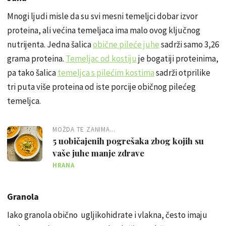
Mnogi ljudi misle da su svi mesni temeljci dobar izvor
proteina, ali većina temeljaca ima malo ovog ključnog
nutrijenta. Jedna šalica
obične pileće juhe
sadrži samo 3,26
grama proteina.
Temeljac od kostiju
je bogatiji proteinima,
pa tako šalica
temeljca s pilećim kostima
sadrži otprilike
tri puta više proteina od iste porcije običnog pilećeg
temeljca.
MOŽDA TE ZANIMA...
5 uobičajenih pogrešaka zbog kojih su
vaše juhe manje zdrave
HRANA
Granola
Iako granola obično ugljikohidrate i vlakna, često imaju