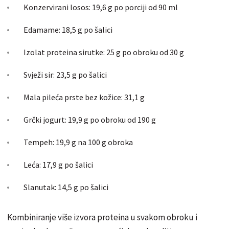
Konzervirani losos: 19,6 g po porciji od 90 ml
Edamame: 18,5 g po šalici
Izolat proteina sirutke: 25 g po obroku od 30 g
Svježi sir: 23,5 g po šalici
Mala pileća prste bez kožice: 31,1 g
Grčki jogurt: 19,9 g po obroku od 190 g
Tempeh: 19,9 g na 100 g obroka
Leća: 17,9 g po šalici
Slanutak: 14,5 g po šalici
Kombiniranje više izvora proteina u svakom obroku i