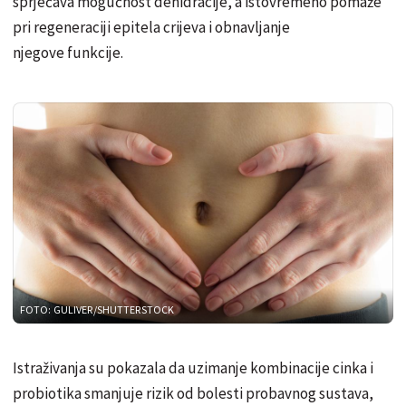
sprječava mogućnost dehidracije, a istovremeno pomaže
pri regeneraciji epitela crijeva i obnavljanje
njegove funkcije.
FOTO: GULIVER/SHUTTERSTOCK
Istraživanja su pokazala da uzimanje kombinacije cinka i
probiotika smanjuje rizik od bolesti probavnog sustava,