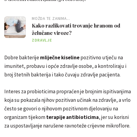
MOŽDA TE ZANIMA...
Kako razlikovati trovanje hranom od
želučane viroze?
ZDRAVLJE
Dobre bakterije
mliječne kiseline
pozitivno utječu na
imunitet, probavu i opće zdravlje osobe, a kontroliraju i
broj štetnih bakterija i tako čuvaju zdravlje pacijenta.
Interes za probioticima propraćen je brojnim ispitivanjima
koja su pokazala njihov pozitivan učinak na zdravlje, a vrlo
često se govori o njihovom pozitivnom djelovanju na
organizam tijekom
terapije antibioticima
, jer su korisni
za uspostavljanje narušene ravnoteže crijevne mikroflore.