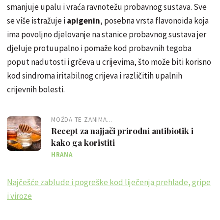
smanjuje upalu i vraća ravnotežu probavnog sustava. Sve
se više istražuje i
apigenin
, posebna vrsta flavonoida koja
ima povoljno djelovanje na stanice probavnog sustava jer
djeluje protuupalno i pomaže kod probavnih tegoba
poput nadutosti i grčeva u crijevima, što može biti korisno
kod sindroma iritabilnog crijeva i različitih upalnih
crijevnih bolesti.
MOŽDA TE ZANIMA...
Recept za najjači prirodni antibiotik i
kako ga koristiti
HRANA
Najčešće zablude i pogreške kod liječenja prehlade, gripe
i viroze