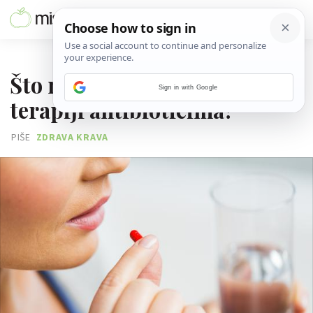
10. SIJEČNJA 2018.
Što moraš znati ako si na
Sign in with Google
terapiji antibioticima?
PIŠE
ZDRAVA KRAVA