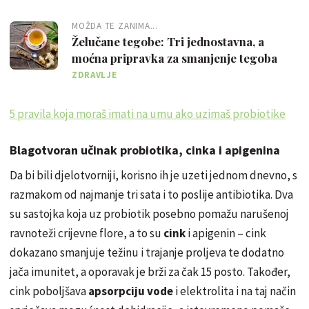
MOŽDA TE ZANIMA...
Želučane tegobe: Tri jednostavna, a
moćna pripravka za smanjenje tegoba
ZDRAVLJE
5 pravila koja moraš imati na umu ako uzimaš probiotike
Blagotvoran učinak probiotika, cinka i apigenina
Da bi bili djelotvorniji, korisno ih je uzeti jednom dnevno, s
razmakom od najmanje tri sata i to poslije antibiotika. Dva
su sastojka koja uz probiotik posebno pomažu narušenoj
ravnoteži crijevne flore, a to su
cink
i apigenin – cink
dokazano smanjuje težinu i trajanje proljeva te dodatno
jača imunitet, a oporavak je brži za čak 15 posto. Također,
cink poboljšava
apsorpciju vode
i elektrolita i na taj način