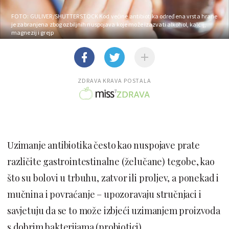
FOTO: GULIVER/SHUTTERSTOCK
Kod većine antibiotika određena vrsta hrane
je zabranjena zbog ozbiljnih nuspojava koje može izazvati alkohol, kalcij,
magnezij i grejp
ZDRAVA KRAVA POSTALA
Uzimanje antibiotika često kao nuspojave prate
različite gastrointestinalne (želučane) tegobe, kao
što su bolovi u trbuhu, zatvor ili proljev, a ponekad i
mučnina i povraćanje – upozoravaju stručnjaci i
savjetuju da se to može izbjeći uzimanjem proizvoda
s dobrim bakterijama (probiotici).