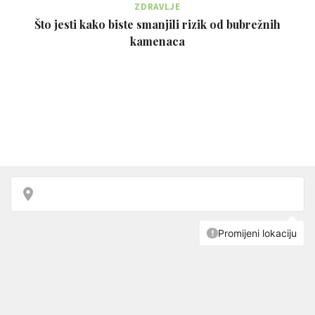
ZDRAVLJE
Što jesti kako biste smanjili rizik od bubrežnih
kamenaca