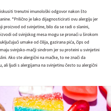
iskusiti trenutni imunološki odgovor nakon što
nine. “Prilično je lako dijagnosticirati ovu alergiju jer
i proizvod od svinjetine, bilo da se radi o slanini,
. Proizvodi od svinjskog mesa mogu se pronaći u širokom
ključujući umake od čilija, gazirana pića, čips od
maju svinjsko-mačji sindrom jer su proteini u svinjetini
lini. Ako ste alergični na mačke, to ne znači da
 ali ljudi s alergijama na svinjetinu često su alergični