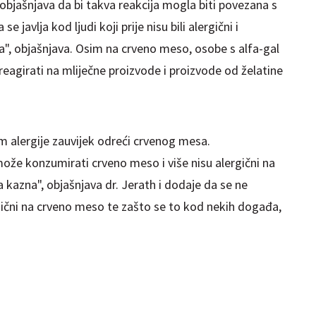
 objašnjava da bi takva reakcija mogla biti povezana s
se javlja kod ljudi koji prije nisu bili alergični i
a", objašnjava. Osim na crveno meso, osobe s alfa-gal
girati na mliječne proizvode i proizvode od želatine
 alergije zauvijek odreći crvenog mesa.
že konzumirati crveno meso i više nisu alergični na
 kazna", objašnjava dr. Jerath i dodaje da se ne
rgični na crveno meso te zašto se to kod nekih događa,