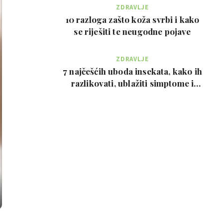
ZDRAVLJE
10 razloga zašto koža svrbi i kako
se riješiti te neugodne pojave
ZDRAVLJE
7 najčešćih uboda insekata, kako ih
razlikovati, ublažiti simptome i
kada zvati…