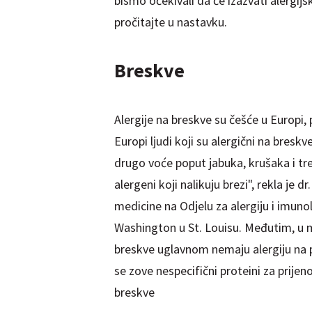
bismo očekivali da će izazvati alergijs
pročitajte u nastavku.
Breskve
Alergije na breskve su češće u Europi, 
Europi ljudi koji su alergični na breskv
drugo voće poput jabuka, krušaka i tre
alergeni koji nalikuju brezi", rekla je dr.
medicine na Odjelu za alergiju i imuno
Washington u St. Louisu. Međutim, u 
breskve uglavnom nemaju alergiju na pe
se zove nespecifični proteini za prijeno
breskve