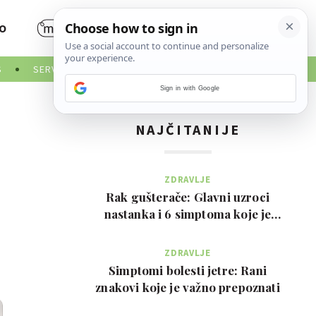
O
S
SERVISNE INFORMACIJE
Sign in with Google
NAJČITANIJE
ZDRAVLJE
Rak gušterače: Glavni uzroci
nastanka i 6 simptoma koje je
važno prepoznati na …
ZDRAVLJE
Simptomi bolesti jetre: Rani
znakovi koje je važno prepoznati