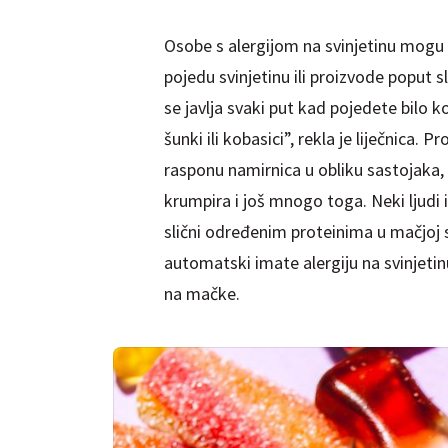
Osobe s alergijom na svinjetinu mogu 
pojedu svinjetinu ili proizvode poput sla
se javlja svaki put kad pojedete bilo koj
šunki ili kobasici”, rekla je liječnica
rasponu namirnica u obliku sastojaka, u
krumpira i još mnogo toga. Neki ljudi i
slični određenim proteinima u mačjoj s
automatski imate alergiju na svinjetinu,
na mačke.