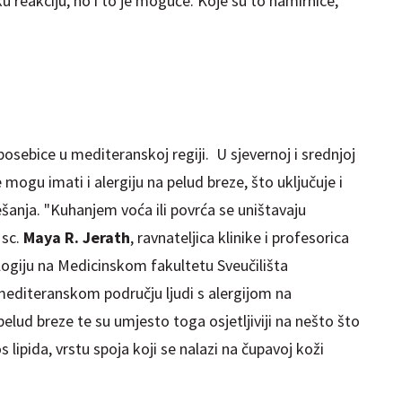
ku reakciju, no i to je moguće. Koje su to namirnice,
posebice u mediteranskoj regiji. U sjevernoj i srednjoj
e mogu imati i alergiju na pelud breze, što uključuje i
šanja. "Kuhanjem voća ili povrća se uništavaju
 sc.
Maya R. Jerath
, ravnateljica klinike i profesorica
logiju na Medicinskom fakultetu Sveučilišta
mediteranskom području ljudi s alergijom na
lud breze te su umjesto toga osjetljiviji na nešto što
s lipida, vrstu spoja koji se nalazi na čupavoj koži