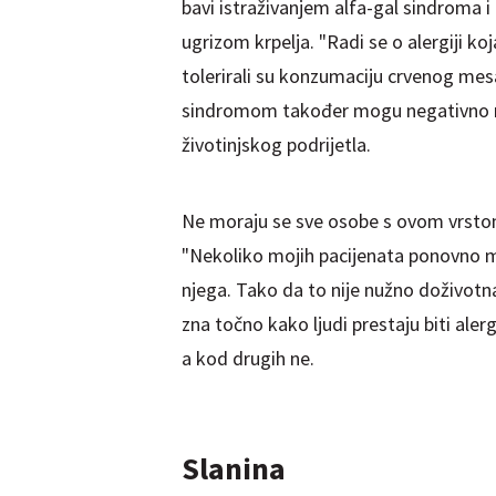
bavi istraživanjem alfa-gal sindroma i
ugrizom krpelja. "Radi se o alergiji koja 
tolerirali su konzumaciju crvenog mes
sindromom također mogu negativno rea
životinjskog podrijetla.
Ne moraju se sve osobe s ovom vrstom
"Nekoliko mojih pacijenata ponovno mo
njega. Tako da to nije nužno doživotna
zna točno kako ljudi prestaju biti ale
a kod drugih ne.
Slanina