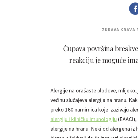
ZDRAVA KRAVA 
Čupava površina breskve 
reakciju je moguće ima
Alergije na orašaste plodove, mlijeko, 
većinu slučajeva alergija na hranu. Ka
preko 160 namirnica koje izazivaju al
alergiju i kliničku imunologiju
(EAACI), 
alergije na hranu. Neki od alergena iz