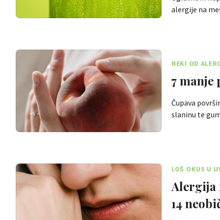
alergije na m
NEKI OD ALER
7 manje 
Čupava površin
slaninu te g
LOŠ OKUS U U
Alergija
14 neob