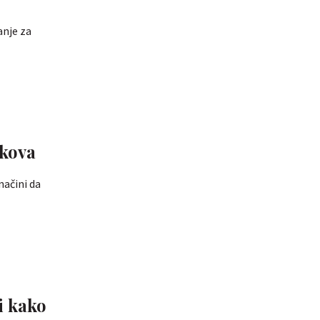
anje za
ekova
načini da
i kako