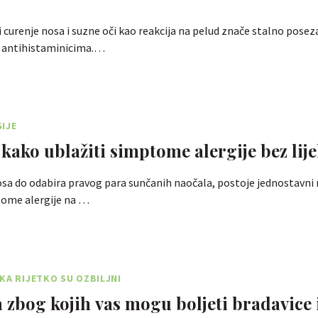
 curenje nosa i suzne oči kao reakcija na pelud znače stalno posez
 antihistaminicima.…
IJE
 kako ublažiti simptome alergije bez lij
osa do odabira pravog para sunčanih naočala, postoje jednostavni 
tome alergije na …
KA RIJETKO SU OZBILJNI
a zbog kojih vas mogu boljeti bradavice 