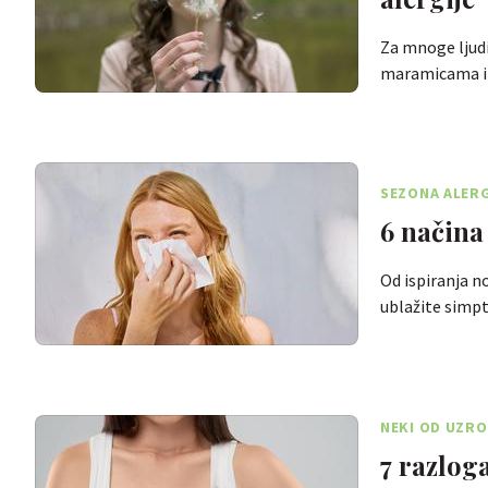
Za mnoge ljudi
maramicama i
SEZONA ALERG
6 načina
Od ispiranja n
ublažite simp
NEKI OD UZRO
7 razlog