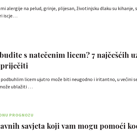
i alergije na pelud, grinje, plijesan, životinjsku dlaku su kihanje, 
ri iscje…
 budite s natečenim licem? 7 najčešćih u
priječiti
 podbuhlim licem ujutro može biti neugodno i iritantno, u većini s
može ublažiti …
UDNU PROGNOZU
tavnih savjeta koji vam mogu pomoći ko