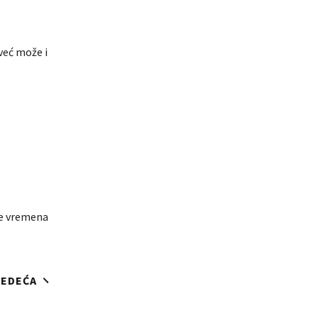
već može i
iše vremena
JEDEĆA