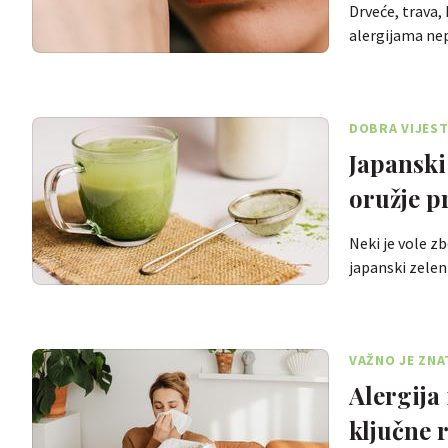
Drveće, trava, 
alergijama ne
DOBRA VIJEST
Japanski
oružje p
Neki je vole z
japanski zelen
VAŽNO JE ZNA
Alergija 
ključne 