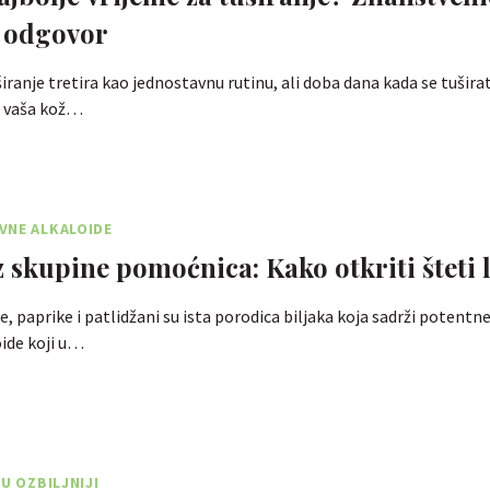
 odgovor
širanje tretira kao jednostavnu rutinu, ali doba dana kada se tušira
o vaša kož…
VNE ALKALOIDE
z skupine pomoćnica: Kako otkriti šteti 
e, paprike i patlidžani su ista porodica biljaka koja sadrži potentn
ide koji u…
U OZBILJNIJI