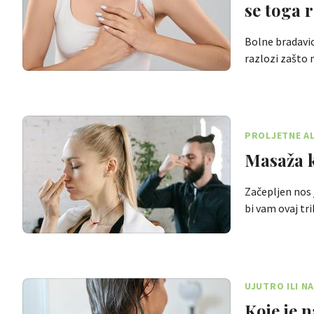
se toga r
Bolne bradavice
razlozi zašto
PROLJETNE AL
Masaža k
Začepljen nos 
bi vam ovaj tr
UJUTRO ILI N
Koje je 