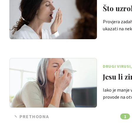
Što uzro
Provjera zadah
ukazati na ne
DRUGI VIRUSI
Jesu li z
Iako je manje 
provode na ot
PRETHODNA
1