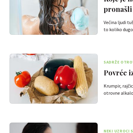
pronašli
Većina ljudi tu
to koliko dug
SADRŽE OTRO
Povrće i
Krumpir, rajčic
otrovne alkalo
NEKI UZROCI S