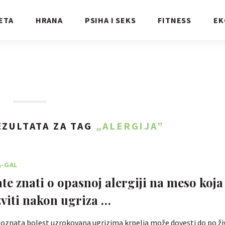
ETA
HRANA
PSIHA I SEKS
FITNESS
EK
ZULTATA ZA TAG
„ALERGIJA”
A-GAL
te znati o opasnoj alergiji na meso koja
viti nakon ugriza …
znata bolest uzrokovana ugrizima krpelja može dovesti do po ž