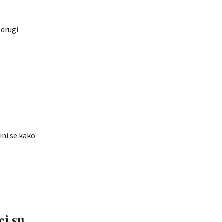
 drugi
ini se kako
ci su