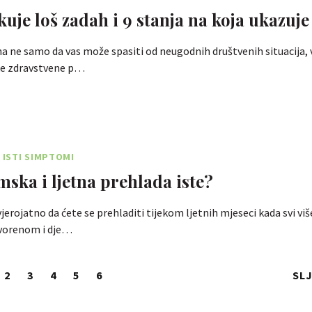
kuje loš zadah i 9 stanja na koja ukazuje
a ne samo da vas može spasiti od neugodnih društvenih situacija, 
ke zdravstvene p…
, ISTI SIMPTOMI
imska i ljetna prehlada iste?
vjerojatno da ćete se prehladiti tijekom ljetnih mjeseci kada svi v
vorenom i dje…
2
3
4
5
6
SL