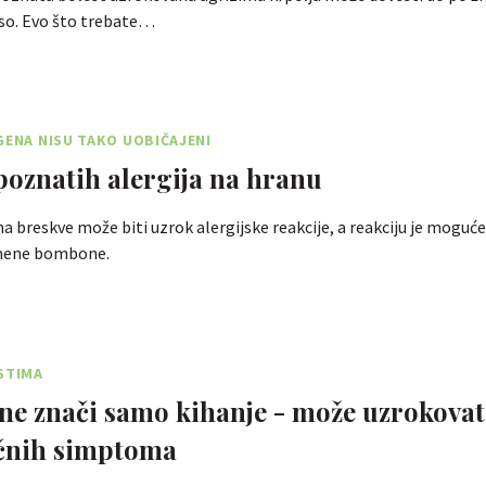
eso. Evo što trebate…
GENA NISU TAKO UOBIČAJENI
poznatih alergija na hranu
a breskve može biti uzrok alergijske reakcije, a reakciju je moguće
umene bombone.
STIMA
 ne znači samo kihanje - može uzrokovati
ičnih simptoma