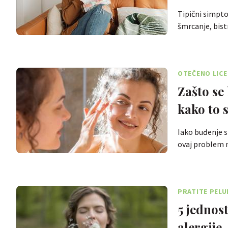
Tipični simptom
šmrcanje, bist
OTEČENO LICE
Zašto se
kako to s
Iako buđenje s
ovaj problem 
PRATITE PEL
5 jednos
alergije