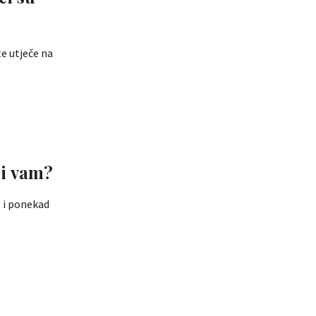
te utječe na
li vam?
e i ponekad