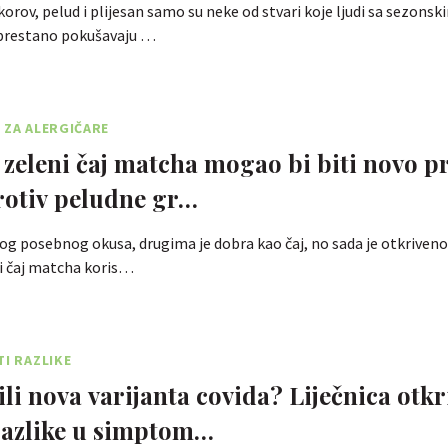
korov, pelud i plijesan samo su neke od stvari koje ljudi sa sezonsk
prestano pokušavaju …
 ZA ALERGIČARE
 zeleni čaj matcha mogao bi biti novo p
rotiv peludne gr…
bog posebnog okusa, drugima je dobra kao čaj, no sada je otkriveno
i čaj matcha koris…
TI RAZLIKE
ili nova varijanta covida? Liječnica otkr
razlike u simptom…