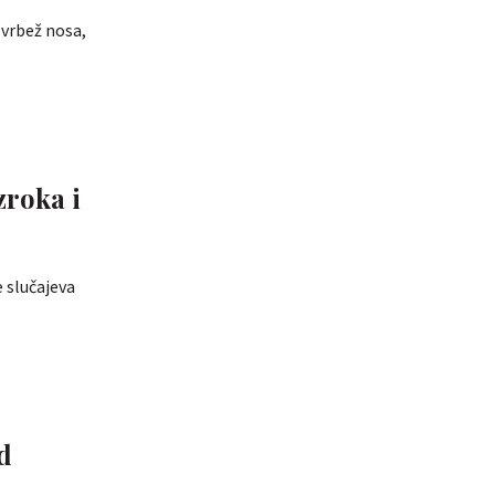
svrbež nosa,
zroka i
e slučajeva
d