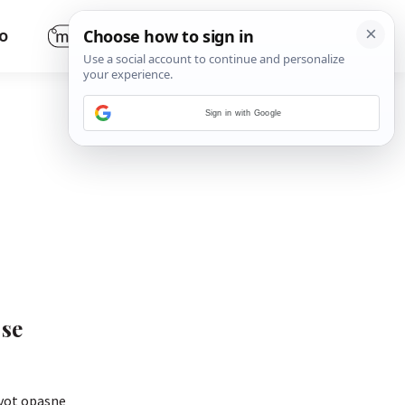
O
Sign in with Google
 se
ivot opasne