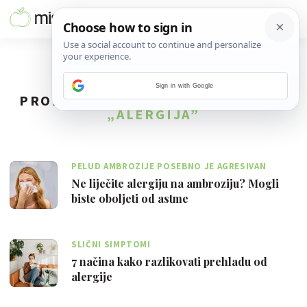
Sign in with Google
PRONAĐENO
82
REZULTATA ZA TAG
„ALERGIJA”
PELUD AMBROZIJE POSEBNO JE AGRESIVAN
ALERGEN
Ne liječite alergiju na ambroziju? Mogli
biste oboljeti od astme
SLIČNI SIMPTOMI
7 načina kako razlikovati prehladu od
alergije