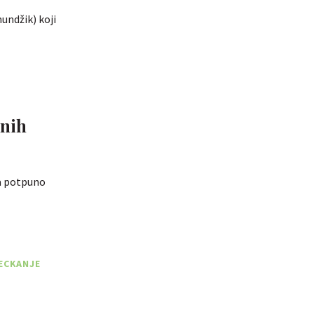
undžik) koji
enih
ja potpuno
PECKANJE