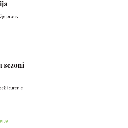
ija
žje protiv
u sezoni
bež i curenje
PIJA