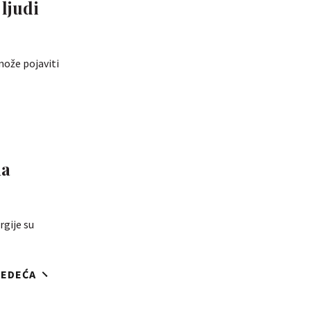
 ljudi
može pojaviti
na
rgije su
JEDEĆA