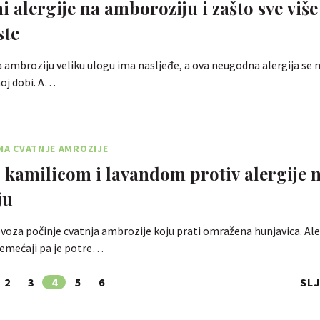
 alergije na amboroziju i zašto sve više
ste
a ambroziju veliku ulogu ima nasljeđe, a ova neugodna alergija se 
noj dobi. A…
ONA CVATNJE AMROZIJE
s kamilicom i lavandom protiv alergije 
ju
oza počinje cvatnja ambrozije koju prati omražena hunjavica. Ale
emećaji pa je potre…
2
3
4
5
6
SL