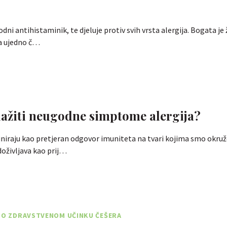
odni antihistaminik, te djeluje protiv svih vrsta alergija. Bogata je
a ujedno č…
ažiti neugodne simptome alergija?
finiraju kao pretjeran odgovor imuniteta na tvari kojima smo okruž
oživljava kao prij…
E O ZDRAVSTVENOM UČINKU ČEŠERA