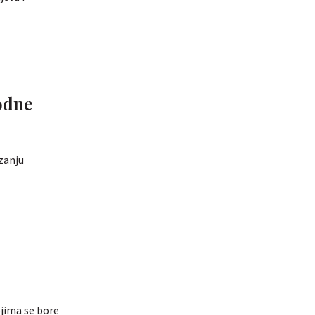
rodne
izanju
ojima se bore