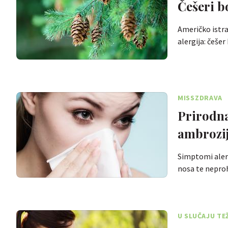
Češeri b
Američko istra
alergija: češe
MISSZDRAVA
Prirodna
ambrozi
Simptomi alergi
nosa te nepr
U SLUČAJU TE