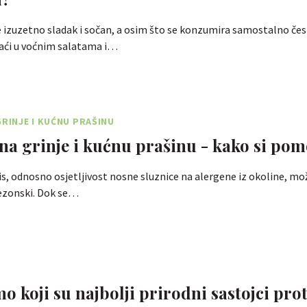
e izuzetno sladak i sočan, a osim što se konzumira samostalno če
ći u voćnim salatama i…
GRINJE I KUĆNU PRAŠINU
 na grinje i kućnu prašinu - kako si pom
tis, odnosno osjetljivost nosne sluznice na alergene iz okoline, mož
sezonski. Dok se…
o koji su najbolji prirodni sastojci prot