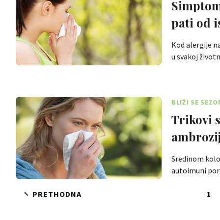
Simptomi
pati od i
Kod alergije n
u svakoj život
BLIŽI SE SEZ
Trikovi 
ambrozi
Sredinom kolov
autoimuni por
PRETHODNA
1