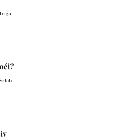
sto ga
oći?
e biti
iv