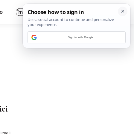
O
Sign in with Google
ici
jeva i