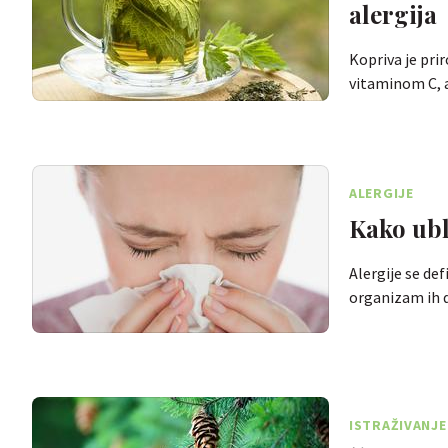
alergija
Kopriva je prir
vitaminom C, 
ALERGIJE
Kako ubl
Alergije se de
organizam ih d
ISTRAŽIVANJ