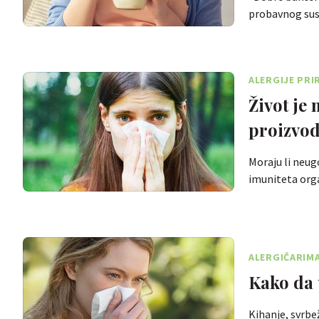
probavnog sus
ALERGIJE PRI
Život je
proizvod
Moraju li neugo
imuniteta org
ALERGIČARIMA
Kako da 
Kihanje, svrbe