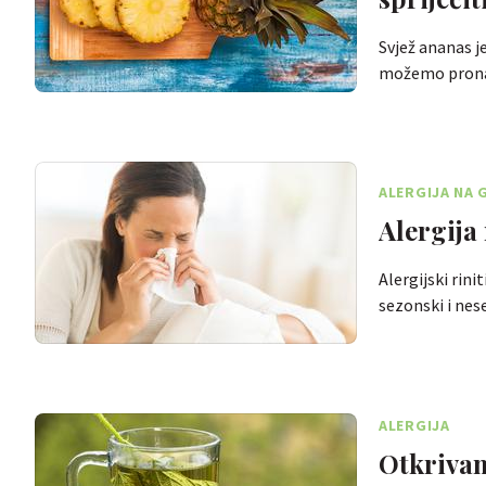
Svjež ananas j
možemo prona
ALERGIJA NA 
Alergija
Alergijski rini
sezonski i ne
ALERGIJA
Otkrivam