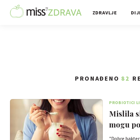
ZDRAVLJE
DIJ
PRONAĐENO
82
RE
PROBIOTICI L
Mislila 
mogu pom
"Dobre bakterij