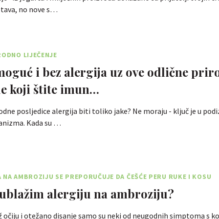
tava, no nove s…
RODNO LIJEČENJE
 moguć i bez alergija uz ove odlične pri
e koji štite imun…
dne posljedice alergija biti toliko jake? Ne moraju - ključ je u pod
anizma. Kada su …
 NA AMBROZIJU SE PREPORUČUJE DA ČEŠĆE PERU RUKE I KOSU
ublažim alergiju na ambroziju?
ž očiju i otežano disanje samo su neki od neugodnih simptoma s k