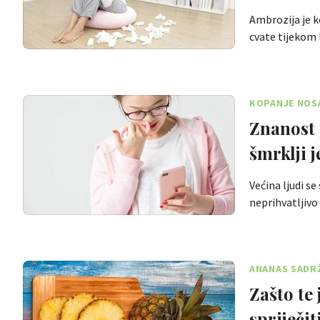
Ambrozija je k
cvate tijekom
KOPANJE NOS
Znanost 
šmrklji j
Većina ljudi s
neprihvatljivo
ANANAS SADRŽ
Zašto te
spriječit