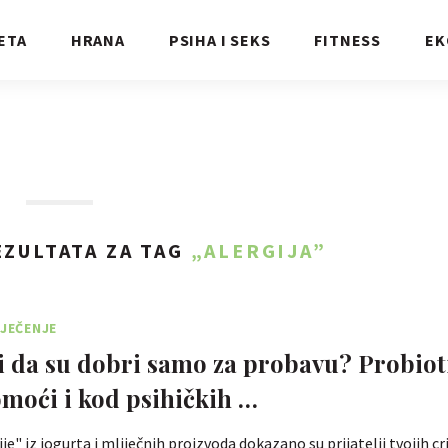
ETA
HRANA
PSIHA I SEKS
FITNESS
EK
ZULTATA ZA TAG
„ALERGIJA”
IJEČENJE
si da su dobri samo za probavu? Probiot
oći i kod psihičkih …
e" iz jogurta i mliječnih proizvoda dokazano su prijatelji tvojih cri