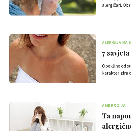
alergičari. Ob
ALERGIJA NA 
7 savjeta
Opekline od su
karakterizira
AMBROZIJA
Ta napor
alergičn