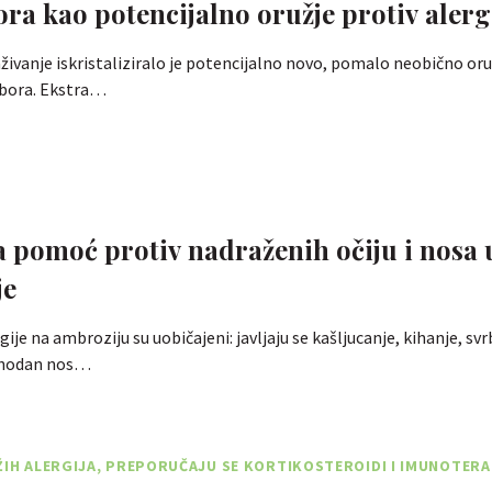
ora kao potencijalno oružje protiv alerg
živanje iskristaliziralo je potencijalno novo, pomalo neobično oru
r bora. Ekstra…
 pomoć protiv nadraženih očiju i nosa 
je
je na ambroziju su uobičajeni: javljaju se kašljucanje, kihanje, svr
ohodan nos…
ŽIH ALERGIJA, PREPORUČAJU SE KORTIKOSTEROIDI I IMUNOTERA