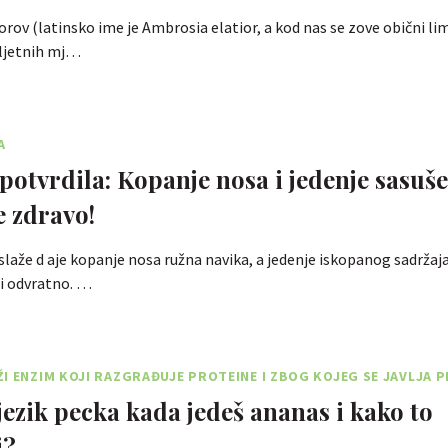
orov (latinsko ime je Ambrosia elatior, a kod nas se zove obični lim
 ljetnih mj…
A
potvrdila: Kopanje nosa i jedenje sasuš
e zdravo!
e slaže d aje kopanje nosa ružna navika, a jedenje iskopanog sadrža
 i odvratno. …
I ENZIM KOJI RAZGRAĐUJE PROTEINE I ZBOG KOJEG SE JAVLJA 
 jezik pecka kada jedeš ananas i kako to
i?