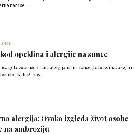
ratila nam se…
SUNCE
 kod opeklina i alergije na sunce
nca gotovo su identične alergijama na sunce (fotodermatoze) a n
 crvenilo, nadraženos…
na alergija: Ovako izgleda život osobe
e na ambroziju