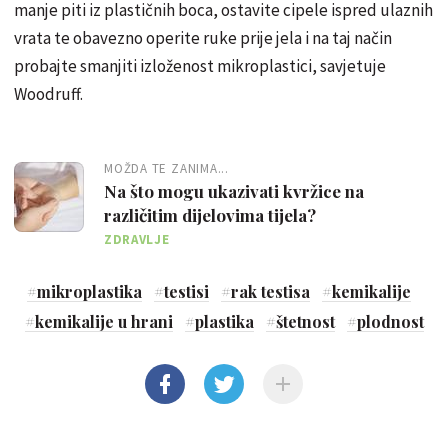
manje piti iz plastičnih boca, ostavite cipele ispred ulaznih
vrata te obavezno operite ruke prije jela i na taj način
probajte smanjiti izloženost mikroplastici, savjetuje
Woodruff.
MOŽDA TE ZANIMA...
Na što mogu ukazivati kvržice na
različitim dijelovima tijela?
ZDRAVLJE
#
mikroplastika
#
testisi
#
rak testisa
#
kemikalije
#
kemikalije u hrani
#
plastika
#
štetnost
#
plodnost