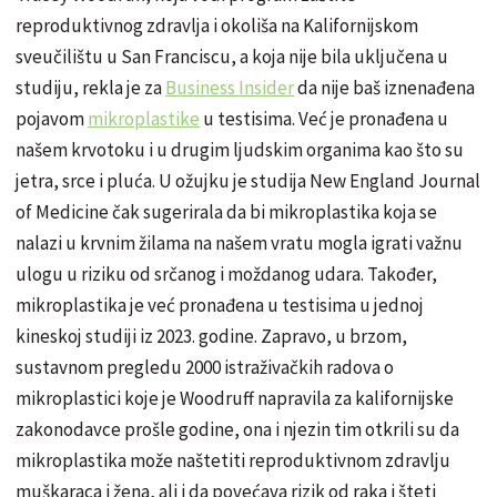
reproduktivnog zdravlja i okoliša na Kalifornijskom
sveučilištu u San Franciscu, a koja nije bila uključena u
studiju, rekla je za
Business Insider
da nije baš iznenađena
pojavom
mikroplastike
u testisima. Već je pronađena u
našem krvotoku i u drugim ljudskim organima kao što su
jetra, srce i pluća. U ožujku je studija New England Journal
of Medicine čak sugerirala da bi mikroplastika koja se
nalazi u krvnim žilama na našem vratu mogla igrati važnu
ulogu u riziku od srčanog i moždanog udara. Također,
mikroplastika je već pronađena u testisima u jednoj
kineskoj studiji iz 2023. godine. Zapravo, u brzom,
sustavnom pregledu 2000 istraživačkih radova o
mikroplastici koje je Woodruff napravila za kalifornijske
zakonodavce prošle godine, ona i njezin tim otkrili su da
mikroplastika može naštetiti reproduktivnom zdravlju
muškaraca i žena, ali i da povećava rizik od raka i šteti