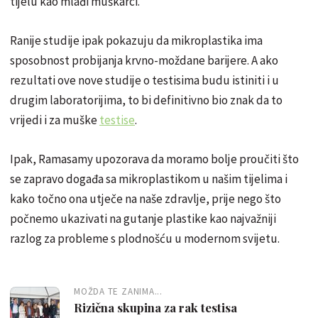
tijelu kao mlađi muškarci.
Ranije studije ipak pokazuju da mikroplastika ima
sposobnost probijanja krvno-moždane barijere. A ako
rezultati ove nove studije o testisima budu istiniti i u
drugim laboratorijima, to bi definitivno bio znak da to
vrijedi i za muške
testise
.
Ipak, Ramasamy upozorava da moramo bolje proučiti što
se zapravo događa sa mikroplastikom u našim tijelima i
kako točno ona utječe na naše zdravlje, prije nego što
počnemo ukazivati ​​na gutanje plastike kao najvažniji
razlog za probleme s plodnošću u modernom svijetu.
MOŽDA TE ZANIMA...
Rizična skupina za rak testisa