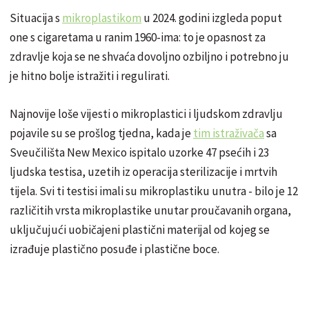
Situacija s
mikroplastikom
u 2024. godini izgleda poput
one s cigaretama u ranim 1960-ima: to je opasnost za
zdravlje koja se ne shvaća dovoljno ozbiljno i potrebno ju
je hitno bolje istražiti i regulirati.
Najnovije loše vijesti o mikroplastici i ljudskom zdravlju
pojavile su se prošlog tjedna, kada je
t
im istraživača
sa
Sveučilišta New Mexico ispitalo uzorke 47 psećih i 23
ljudska testisa, uzetih iz operacija sterilizacije i mrtvih
tijela. Svi ti testisi imali su mikroplastiku unutra - bilo je 12
različitih vrsta mikroplastike unutar proučavanih organa,
uključujući uobičajeni plastični materijal od kojeg se
izrađuje plastično posuđe i plastične boce.