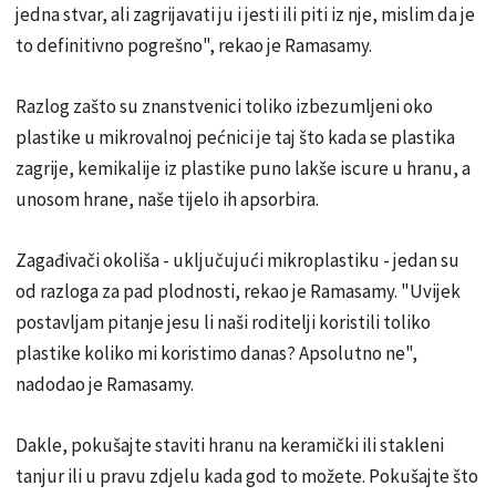
jedna stvar, ali zagrijavati ju i jesti ili piti iz nje, mislim da je
to definitivno pogrešno", rekao je Ramasamy.
Razlog zašto su znanstvenici toliko izbezumljeni oko
plastike u mikrovalnoj pećnici je taj što kada se plastika
zagrije, kemikalije iz plastike puno lakše iscure u hranu, a
unosom hrane, naše tijelo ih apsorbira.
Zagađivači okoliša - uključujući mikroplastiku - jedan su
od razloga za pad plodnosti, rekao je Ramasamy. "Uvijek
postavljam pitanje jesu li naši roditelji koristili toliko
plastike koliko mi koristimo danas? Apsolutno ne",
nadodao je Ramasamy.
Dakle, pokušajte staviti hranu na keramički ili stakleni
tanjur ili u pravu zdjelu kada god to možete. Pokušajte što