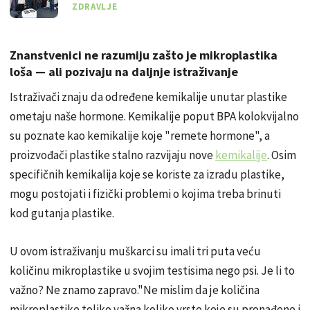
ZDRAVLJE
Znanstvenici ne razumiju zašto je mikroplastika
loša — ali pozivaju na daljnje istraživanje
Istraživači znaju da određene kemikalije unutar plastike
ometaju naše hormone. Kemikalije poput BPA kolokvijalno
su poznate kao kemikalije koje "remete hormone", a
proizvođači plastike stalno razvijaju nove
kemikalije
. Osim
specifičnih kemikalija koje se koriste za izradu plastike,
mogu postojati i fizički problemi o kojima treba brinuti
kod gutanja plastike.
U ovom istraživanju muškarci su imali tri puta veću
količinu mikroplastike u svojim testisima nego psi. Je li to
važno? Ne znamo zapravo."Ne mislim da je količina
mikroplastike toliko važna koliko vrste koje su pronađene i