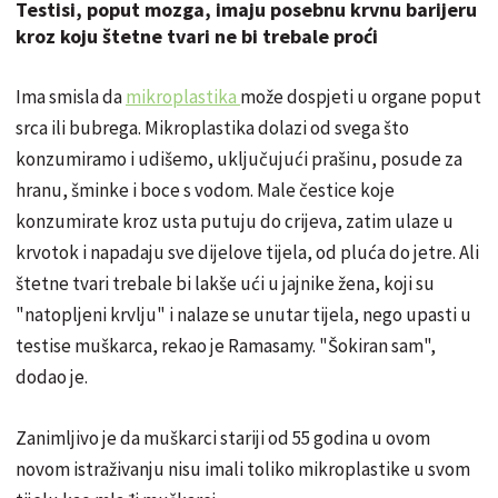
Testisi, poput mozga, imaju posebnu krvnu barijeru
kroz koju štetne tvari ne bi trebale proći
Ima smisla da
mikroplastika
može dospjeti u organe poput
srca ili bubrega. Mikroplastika dolazi od svega što
konzumiramo i udišemo, uključujući prašinu, posude za
hranu, šminke i boce s vodom. Male čestice koje
konzumirate kroz usta putuju do crijeva, zatim ulaze u
krvotok i napadaju sve dijelove tijela, od pluća do jetre. Ali
štetne tvari trebale bi lakše ući u jajnike žena, koji su
"natopljeni krvlju" i nalaze se unutar tijela, nego upasti u
testise muškarca, rekao je Ramasamy. "Šokiran sam",
dodao je.
Zanimljivo je da muškarci stariji od 55 godina u ovom
novom istraživanju nisu imali toliko mikroplastike u svom