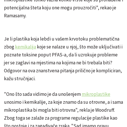
potencijalna šteta koju one mogu prouzročiti", rekao je
Ramasamy.
Je li plastika koja lebdi u vašem krvotoku problematična
zbog
kemikalija
koje se nalaze u njoj, što može uključivati ​​i
poznate toksine poput PFAS-a, da li uzrokuje probleme
jer se zaglavi na mjestima na kojima ne bi trebala biti?
Odgovor na ova znanstvena pitanja prilično je kompliciran,
kažu stručnjaci.
"Ono što sada vidimo je da unošenjem
mikroplastike
unosimo i kemikalije, za koje znamo da su otrovne, a i sama
mikroplastika bi mogla biti otrovna", rekla je Woodruff.
Zbog toga se zalaže za programe regulacije plastike kao
što postoje i za zagađivače zraka. "Sad imamo pravu