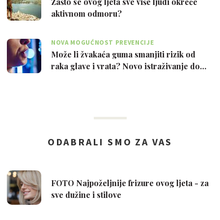
Zašto se ovog ljeta sve više ljudi okreće
aktivnom odmoru?
NOVA MOGUĆNOST PREVENCIJE
Može li žvakaća guma smanjiti rizik od
raka glave i vrata? Novo istraživanje do…