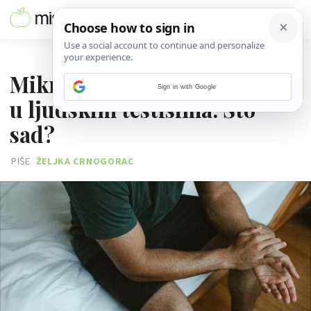
23. SVIBNJA 2024.
Mikroplastika je pronađena
Sign in with Google
u ljudskim testisima. Što
sad?
PIŠE
ŽELJKA CRNOGORAC