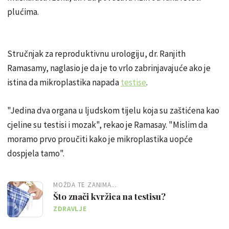
plućima.
Stručnjak za reproduktivnu urologiju, dr. Ranjith
Ramasamy, naglasio je da je to vrlo zabrinjavajuće ako je
istina da mikroplastika napada
testise
.
"Jedina dva organa u ljudskom tijelu koja su zaštićena kao
cjeline su testisi i mozak", rekao je Ramasay. "Mislim da
moramo prvo proučiti kako je mikroplastika uopće
dospjela tamo".
MOŽDA TE ZANIMA...
Što znači kvržica na testisu?
ZDRAVLJE