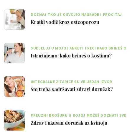
DOZNAJ TKO JE OSVOJIO NAGRADE I PROČITAJ
SAVJETE ČITATELJICA!
Kratki vodič kroz osteoporozu
SUDJELUJ U MOJOJ ANKETI I RECI KAKO BRINEŠ O
SVOJIM KOSTIMA
Istražujemo: kako brineš o kostima?
INTEGRALNE ŽITARICE SU VRIJEDAN IZVOR
VITAMINA E I B SKUPINE
Što treba sadržavati zdravi doručak?
PREUZMI BROŠURU U KOJOJ MOŽEŠ DOZNATI SVE
O ZDRAVOM JUTARNJEM OBROKU
Zdrav i ukusan doručak uz kvinoju