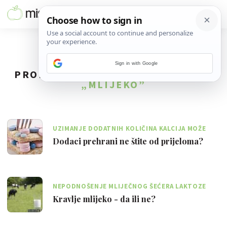
Sign in with Google
PRONAĐENO
76
REZULTATA ZA TAG
„MLIJEKO”
UZIMANJE DODATNIH KOLIČINA KALCIJA MOŽE
IZAZVATI NEŽELJENE NUSPOJAVE
Dodaci prehrani ne štite od prijeloma?
NEPODNOŠENJE MLIJEČNOG ŠEĆERA LAKTOZE
IZAZIVA NADUTOST, BOLOVE I GRČEVE U TRBUHU
Kravlje mlijeko - da ili ne?