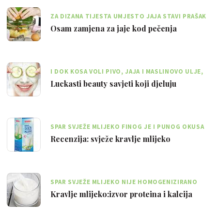
ZA DIZANA TIJESTA UMJESTO JAJA STAVI PRAŠAK
ZA PECIVO S OCTOM I VODOM
Osam zamjena za jaje kod pečenja
I DOK KOSA VOLI PIVO, JAJA I MASLINOVO ULJE,
KOŽA OBOŽAVA ZOBENE PAHULJICE
Luckasti beauty savjeti koji djeluju
SPAR SVJEŽE MLIJEKO FINOG JE I PUNOG OKUSA
TE NIJE VODENASTO
Recenzija: svježe kravlje mlijeko
SPAR SVJEŽE MLIJEKO NIJE HOMOGENIZIRANO
ŠTO MLIJEKU OSTAVLJA IZVORNI OKUS
Kravlje mlijeko:izvor proteina i kalcija