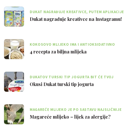
DUKAT NAGRAĐUJE KREATIVCE, PUTEM APLIKACIJE
INSTAGRAM
Dukat nagrađuje kreativce na Instagramu!
KOKOSOVO MLIJEKO IMA I ANTIOKSIDATIVNO
DJELOVANJE, ŠTITI SRCE I KRVNE ŽILE
4 recepta za biljna mlijeka
DUKATOV TURSKI TIP JOGURTA BIT ĆE TVOJ
OMILJEN PRILOG SLANIM PITAMA I BURECIMA
Okusi Dukat turski tip jogurta
MAGAREĆE MLIJEKO JE PO SASTAVU NAJSLIČNIJE
MAJČINU MLIJEKU
Magareće mlijeko – lijek za alergije?