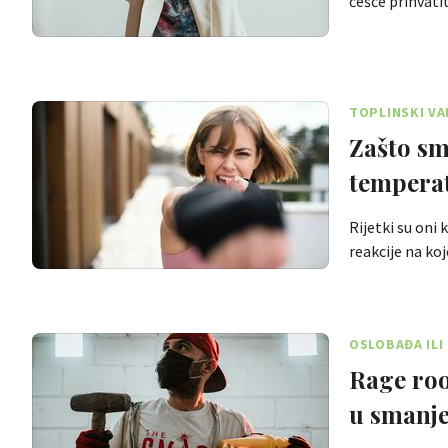
češće prihvati
TOPLINSKI VA
Zašto sm
tempera
Rijetki su oni 
reakcije na ko
OSLOBAĐA ILI
Rage roo
u smanje