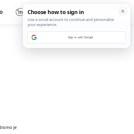
O
Sign in with Google
 bismo je