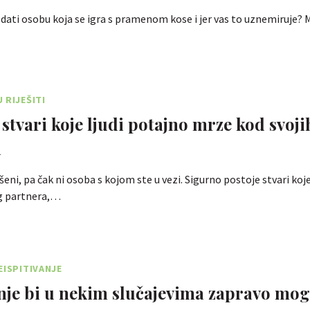
ati osobu koja se igra s pramenom kose i jer vas to uznemiruje?
 RIJEŠITI
 stvari koje ljudi potajno mrze kod svoji
a
šeni, pa čak ni osoba s kojom ste u vezi. Sigurno postoje stvari koje
og partnera,…
EISPITIVANJE
je bi u nekim slučajevima zapravo mogl