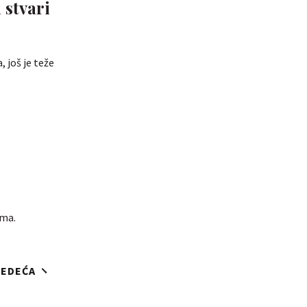
 stvari
, još je teže
ima.
JEDEĆA