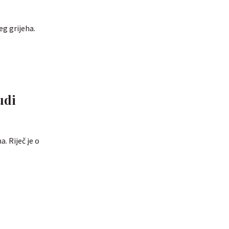
eg grijeha.
udi
. Riječ je o