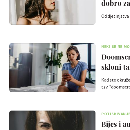
dobro za
Od djetinjstva
NEKI SE NE M
Doomscrol
skloni t
Kad ste okružen
tzv. "doomscr
POTISKIVANJE
Bijes i a