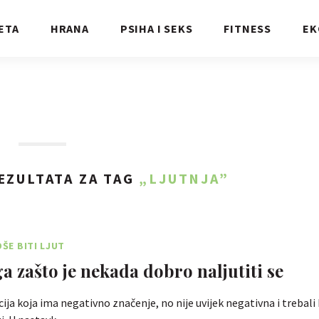
ETA
HRANA
PSIHA I SEKS
FITNESS
EK
EZULTATA ZA TAG
„LJUTNJA”
OŠE BITI LJUT
ga zašto je nekada dobro naljutiti se
cija koja ima negativno značenje, no nije uvijek negativna i trebali