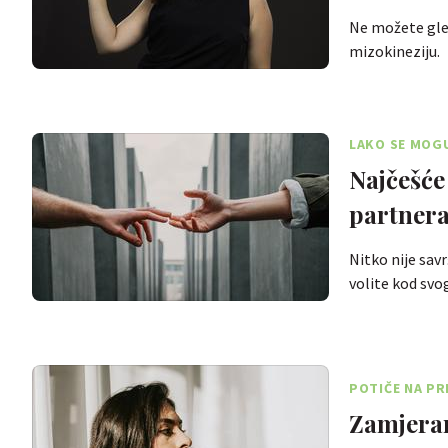
Ne možete gled
mizokineziju.
LAKO SE MOGU
Najčešće
partner
Nitko nije savr
volite kod sv
POTIČE NA PR
Zamjeran