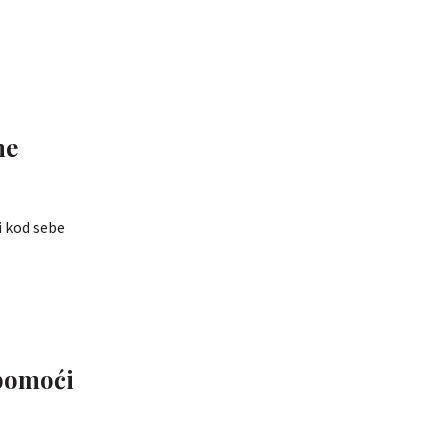
ne
li kod sebe
 pomoći