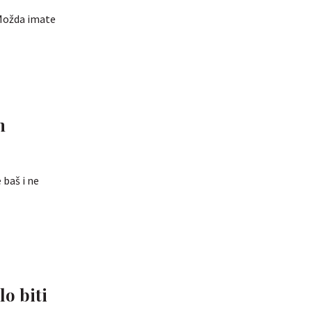
 Možda imate
h
 baš i ne
o biti