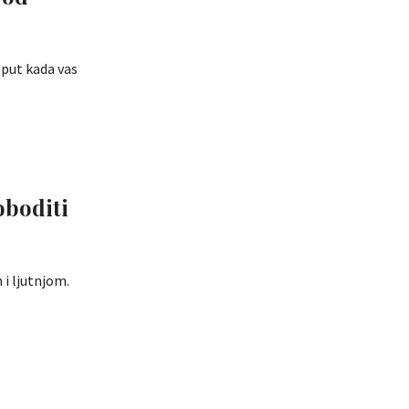
i put kada vas
oboditi
 i ljutnjom.