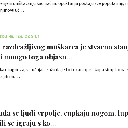
enjeni uništavanju kao načinu opuštanja postaju sve popularniji, n
u njihovu uč…
EĐU 40. I 60. GODINE
razdražljivog muškarca je stvarno stanj
i mnogo toga objasn…
ička dijagnoza, stručnjaci kažu da je to točan opis skupa simptoma k
tarijih mu…
ada se ljudi vrpolje, cupkaju nogom, lu
li se igraju s ko…