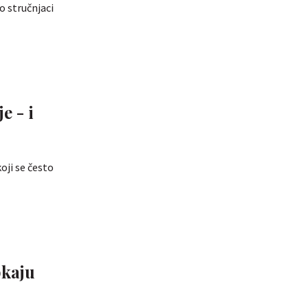
o stručnjaci
e - i
oji se često
pkaju