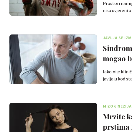
Prostori namij
nisu uvjereni 
JAVLJA SE IZM
Sindrom 
mogao b
Iako nije klin
javljaju kod s
MIZOKINEZIJA
Mrzite k
prstima i