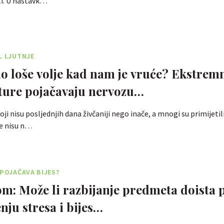
ti. U nastavk…
L LJUTNJE
o loše volje kad nam je vruće? Ekstrem
ture pojačavaju nervozu…
koji nisu posljednjih dana živčaniji nego inače, a mnogi su primijeti
je nisu n…
 POJAČAVA BIJES?
m: Može li razbijanje predmeta doista
nju stresa i bijes…