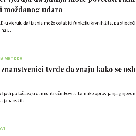
 i moždanog udara
AD-u vjeruju da ljutnja može oslabiti funkciju krvnih žila, pa sljedeć
o nal…
NA METODA
 znanstvenici tvrde da znaju kako se osl
 ljudi pokušavaju osmisliti učinkovite tehnike upravljanja gnjevom
ja japanskih …
OVI