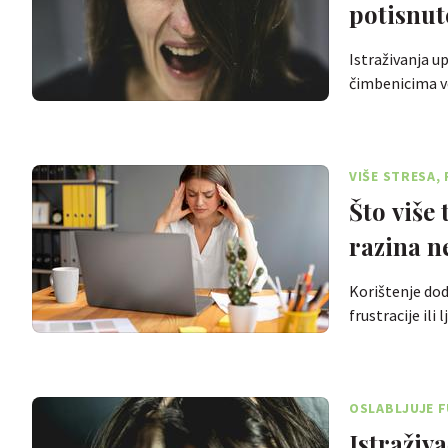
potisnute
Istraživanja u
čimbenicima v
VIŠE STRESA, 
Što više 
razina n
Korištenje do
frustracije ili
OSLABLJUJE F
Istraživa