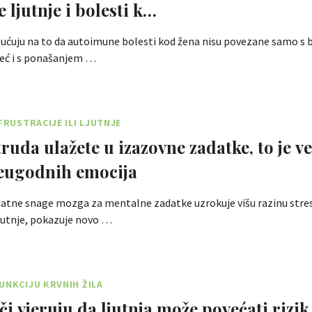
 ljutnje i bolesti k…
pućuju na to da autoimune bolesti kod žena nisu povezane samo s 
eć i s ponašanjem …
FRUSTRACIJE ILI LJUTNJE
truda ulažete u izazovne zadatke, to je v
eugodnih emocija
datne snage mozga za mentalne zadatke uzrokuje višu razinu stre
 ljutnje, pokazuje novo …
UNKCIJU KRVNIH ŽILA
či vjeruju da ljutnja može povećati rizik