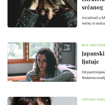
srčanog
Istraživači u S
netko ili nešt
NIJE ZAHTJEV
Japanski
ljutnje
Od pamtivijeka
Nedavna studi
USPONI I PAD