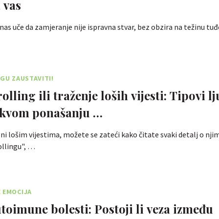
 vas
 nas uče da zamjeranje nije ispravna stvar, bez obzira na težinu tuđ
OGU ZAUSTAVITI!
ling ili traženje loših vijesti: Tipovi lj
akvom ponašanju …
i lošim vijestima, možete se zateći kako čitate svaki detalj o njima
ollingu", …
 EMOCIJA
utoimune bolesti: Postoji li veza između