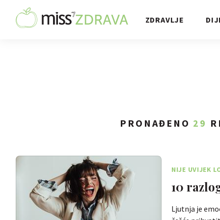
ZDRAVLJE
DIJ
PRONAĐENO
29
R
NIJE UVIJEK L
10 razlo
Ljutnja je emo