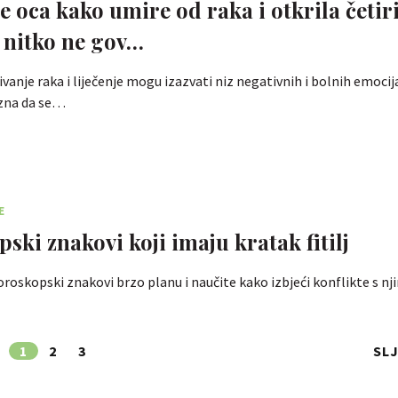
e oca kako umire od raka i otkrila četiri
 nitko ne gov…
vanje raka i liječenje mogu izazvati niz negativnih i bolnih emocija
zna da se…
E
ski znakovi koji imaju kratak fitilj
horoskopski znakovi brzo planu i naučite kako izbjeći konflikte s nj
1
2
3
SL